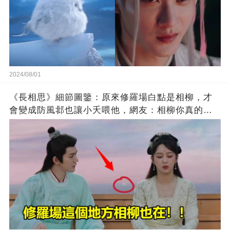
2024/08/01
《長相思》細節圖鑒：原來修羅場白點是相柳，才
會變成防風邶也讓小夭喂他，網友：相柳你真的超
愛