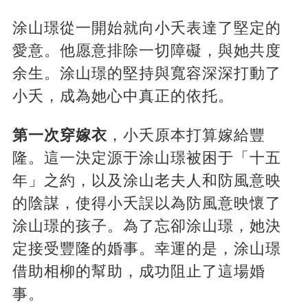
涂山璟從一開始就向小夭表達了堅定的
愛意。他愿意排除一切障礙，與她共度
余生。涂山璟的堅持與寬容深深打動了
小夭，成為她心中真正的依托。
第一次穿嫁衣
，小夭原本打算嫁給豐
隆。這一決定源于涂山璟被困于「十五
年」之約，以及涂山老夫人和防風意映
的陰謀，使得小夭誤以為防風意映懷了
涂山璟的孩子。為了忘卻涂山璟，她決
定接受豐隆的婚事。幸運的是，涂山璟
借助相柳的幫助，成功阻止了這場婚
事。