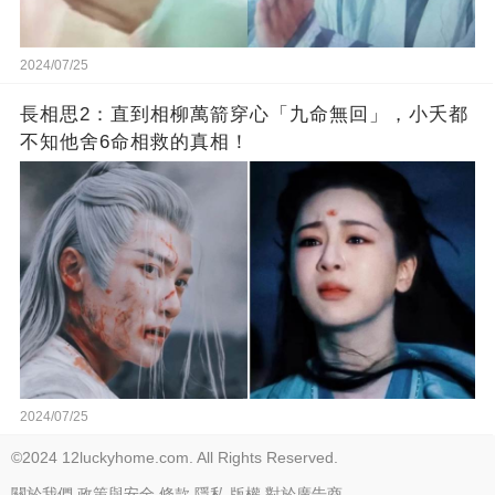
2024/07/25
長相思2：直到相柳萬箭穿心「九命無回」，小夭都
不知他舍6命相救的真相！
2024/07/25
©2024 12luckyhome.com. All Rights Reserved.
關於我們
政策與安全
條款
隱私
版權
對於廣告商