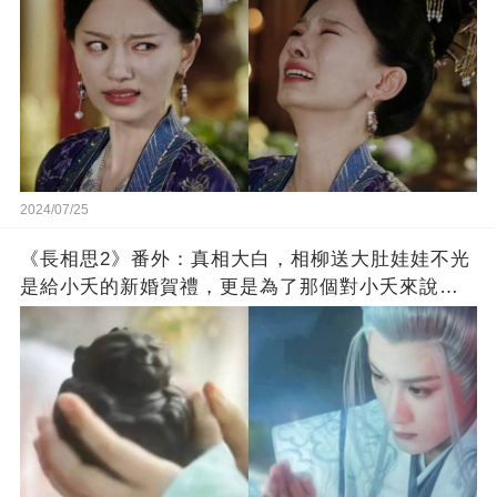
2024/07/25
《長相思2》番外：真相大白，相柳送大肚娃娃不光
是給小夭的新婚賀禮，更是為了那個對小夭來說此
生最最最重要之人