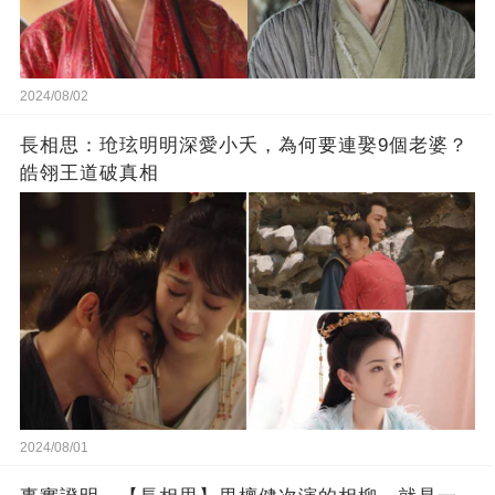
2024/08/02
長相思：玱玹明明深愛小夭，為何要連娶9個老婆？
皓翎王道破真相
2024/08/01