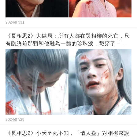
2024/07/31
《長相思2》大結局：所有人都在哭相柳的死亡，只
有臨終前那顆和他融為一體的珍珠淚，戳穿了「相
思」的真相
2024/07/29
《長相思2》小夭至死不知，「情人蠱」對相柳來說