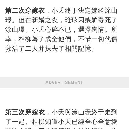
第二次穿嫁衣
，小夭終于決定嫁給涂山
璟。但在新婚之夜，玱玹因嫉妒毒死了
涂山璟。小夭心碎不已，選擇殉情。所
幸，相柳為了成全他們，不惜一切代價
救活了二人并抹去了相關記憶。
ADVERTISEMENT
第三次穿嫁衣
，小夭與涂山璟終于走到
了一起。相柳知道小夭已經全心全意愛