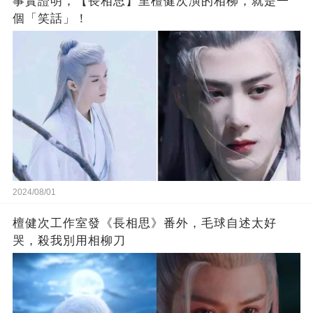
事實證明，【長相思】里檀健次演的相柳，就是一
個「笑話」！
2024/08/01
檀健次工作室發《長相思》番外，毛球自述太好
哭，殺我別用相柳刀