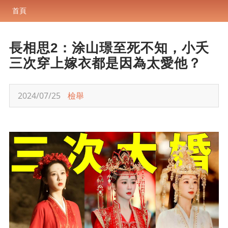
首頁
長相思2：涂山璟至死不知，小夭
三次穿上嫁衣都是因為太愛他？
2024/07/25
檢舉