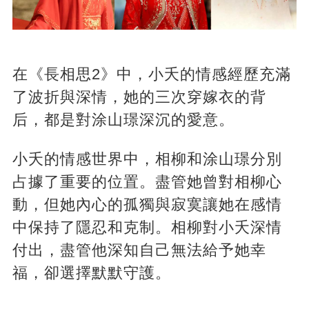
在《長相思2》中，小夭的情感經歷充滿
了波折與深情，她的三次穿嫁衣的背
后，都是對涂山璟深沉的愛意。
小夭的情感世界中，相柳和涂山璟分別
占據了重要的位置。盡管她曾對相柳心
動，但她內心的孤獨與寂寞讓她在感情
中保持了隱忍和克制。相柳對小夭深情
付出，盡管他深知自己無法給予她幸
福，卻選擇默默守護。