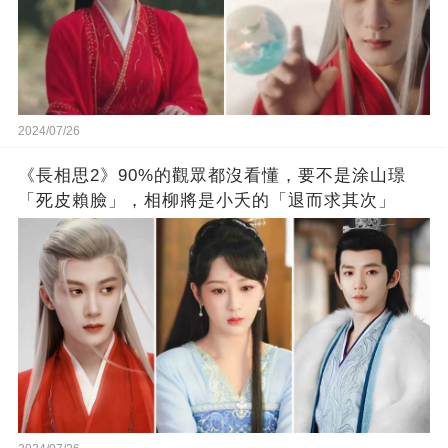
2024/07/26
《長相思2》90%的觀眾都沒看懂，要不是涂山璟
「死皮賴臉」，相柳將是小夭的「退而求其次」