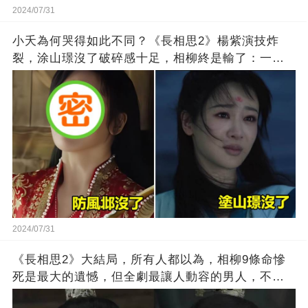
2024/07/31
小夭為何哭得如此不同？《長相思2》楊紫演技炸
裂，涂山璟沒了破碎感十足，相柳終是輸了：一切
終成空
2024/07/31
《長相思2》大結局，所有人都以為，相柳9條命慘
死是最大的遺憾，但全劇最讓人動容的男人，不是
相柳、也不是豐隆，而是被所有人鄙棄的他