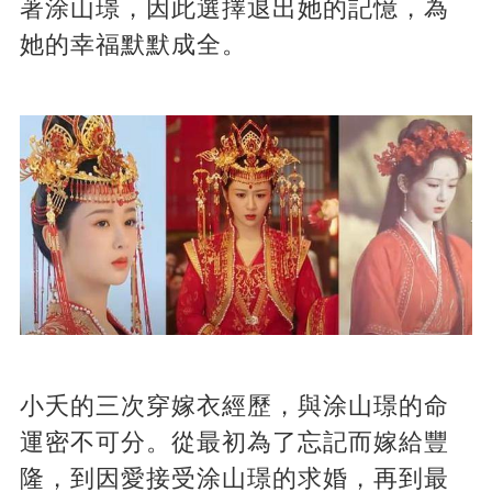
著涂山璟，因此選擇退出她的記憶，為
她的幸福默默成全。
小夭的三次穿嫁衣經歷，與涂山璟的命
運密不可分。從最初為了忘記而嫁給豐
隆，到因愛接受涂山璟的求婚，再到最