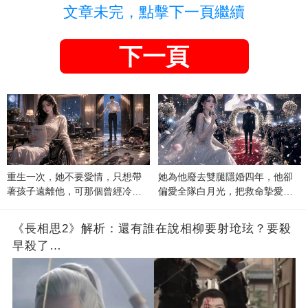
文章未完，點擊下一頁繼續
下一頁
重生一次，她不要愛情，只想帶
她為他廢去雙腿隱婚四年，他卻
著孩子遠離他，可那個曾經冷漠
偏愛全隊白月光，把救命摯愛當
的男人，一次次將她逼入懷中...
成畢生負擔
《長相思2》解析：還有誰在說相柳要射玱玹？要殺
早殺了…