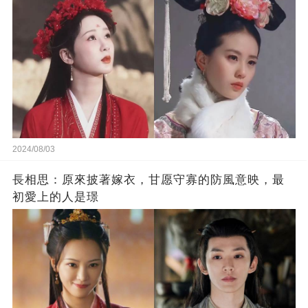
2024/08/03
長相思：原來披著嫁衣，甘愿守寡的防風意映，最
初愛上的人是璟