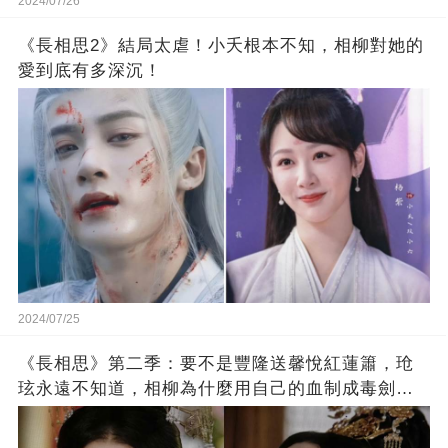
2024/07/26
《長相思2》結局太虐！小夭根本不知，相柳對她的
愛到底有多深沉！
2024/07/25
《長相思》第二季：要不是豐隆送馨悅紅蓮簫，玱
玹永遠不知道，相柳為什麼用自己的血制成毒劍射
他