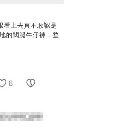
眼看上去真不敢認是
地的闊腿牛仔褲，整