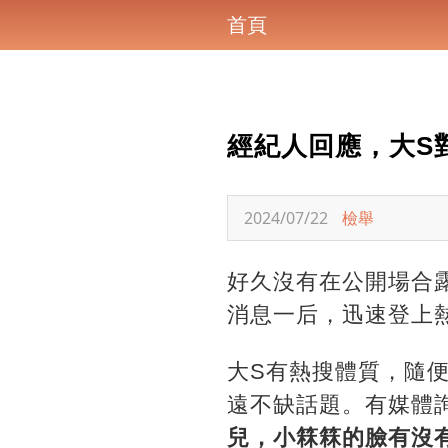
首頁
經紀人回應，大S
2024/07/22
檢舉
好久沒有在公開場合
消息一后，迅速登上
大S有熱搜體質，隨
遠不缺話題。有媒體
兒，小箖箖的臉有沒