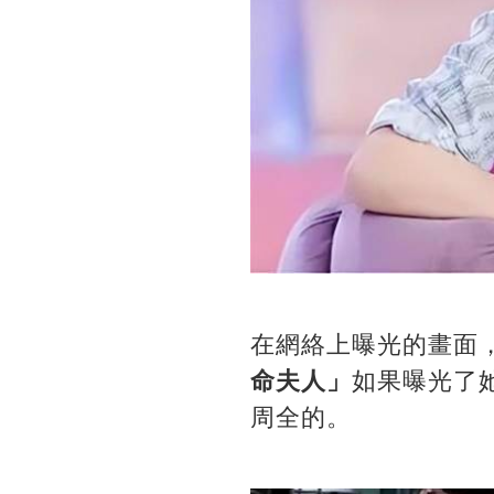
在網絡上曝光的畫面
命夫人」
如果曝光了
周全的。