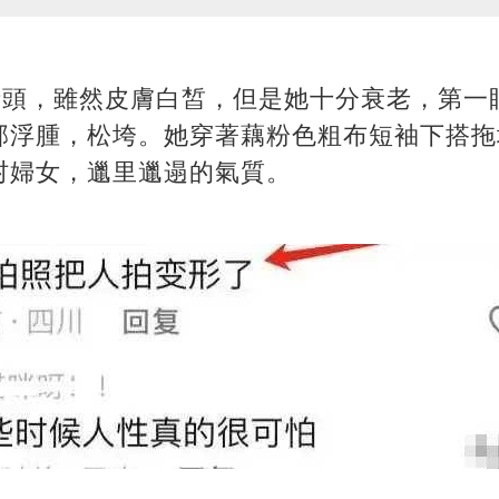
街頭，雖然皮膚白皙，但是她十分衰老，第一
部浮腫，松垮。她穿著藕粉色粗布短袖下搭拖
村婦女，邋里邋遢的氣質。