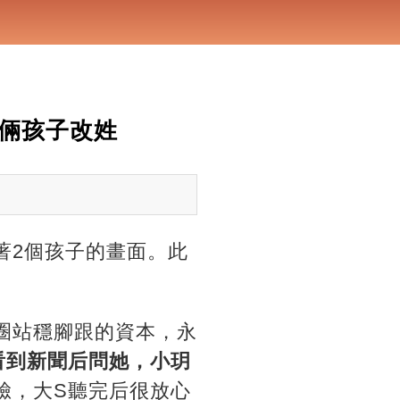
倆孩子改姓
著2個孩子的畫面。此
圈站穩腳跟的資本，永
看到新聞后問她，小玥
臉，大S聽完后很放心