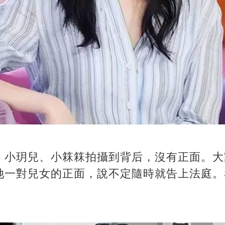
，小玥兒、小箖箖拍攝到背后，沒有正面。大
她一對兒女的正面，說不定隨時就告上法庭。