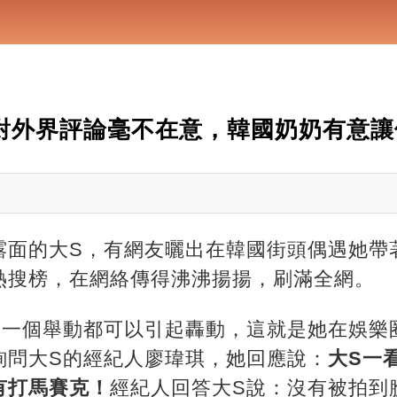
對外界評論毫不在意，韓國奶奶有意讓
露面的大S，有網友曬出在韓國街頭偶遇她帶
熱搜榜，在網絡傳得沸沸揚揚，刷滿全網。
便一個舉動都可以引起轟動，這就是她在娛樂
詢問大S的經紀人廖瑋琪，她回應說：
大S一
有打馬賽克！
經紀人回答大S說：沒有被拍到