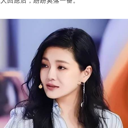
紀人回應后，紛紛奚落一番。