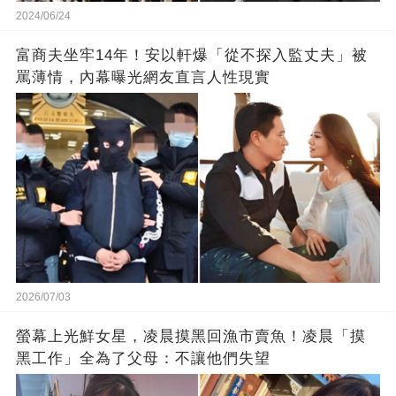
2024/06/24
富商夫坐牢14年！安以軒爆「從不探入監丈夫」被
罵薄情，內幕曝光網友直言人性現實
2026/07/03
螢幕上光鮮女星，凌晨摸黑回漁市賣魚！凌晨「摸
黑工作」全為了父母：不讓他們失望