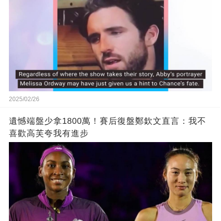
2025/02/26
遺憾端盤少拿1800萬！賽后復盤鄭欽文直言：我不
喜歡高芙夸我有進步