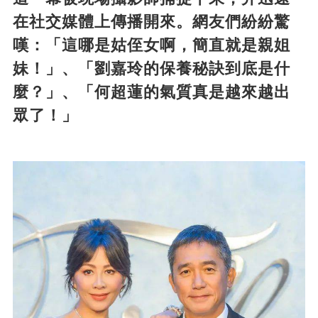
在社交媒體上傳播開來。網友們紛紛驚
嘆：「這哪是姑侄女啊，簡直就是親姐
妹！」、「劉嘉玲的保養秘訣到底是什
麼？」、「何超蓮的氣質真是越來越出
眾了！」