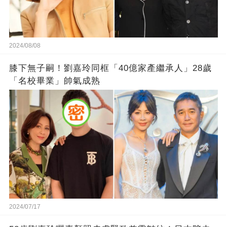
2024/08/08
膝下無子嗣！劉嘉玲同框「40億家產繼承人」28歲
「名校畢業」帥氣成熟
2024/07/17