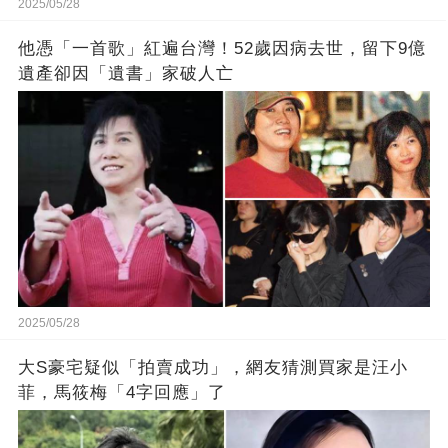
2025/05/28
他憑「一首歌」紅遍台灣！52歲因病去世，留下9億
遺產卻因「遺書」家破人亡
2025/05/28
大S豪宅疑似「拍賣成功」，網友猜測買家是汪小
菲，馬筱梅「4字回應」了