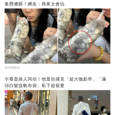
集體傻眼！網友：商家太會玩
2025/06/21
乍看是路人阿伯！他逛街撞見「超大咖影帝」「滿
頭白髮提帆布袋」私下超寵妻