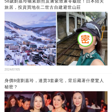
58歲劉嘉玲曬素顏照皮膚緊致兼零皺紋！日本陪夫
旅居，投資買地在二世古自建避世山莊
2024/07/05
身價8億劉嘉玲，連賣3套豪宅，背后藏著什麼驚人
秘密？