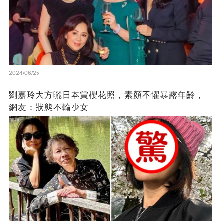
2024/06/25
劉嘉玲大方曬日本賞櫻花照，素顏不懼暴露年齡，
網友：狀態不輸少女