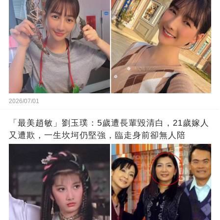
2026/07/01
「最美趙敏」劉玉璞：5歲遭長輩毀清白，21歲嫁人
又遭欺，一生坎坷仍堅強，臨走身前卻無人陪