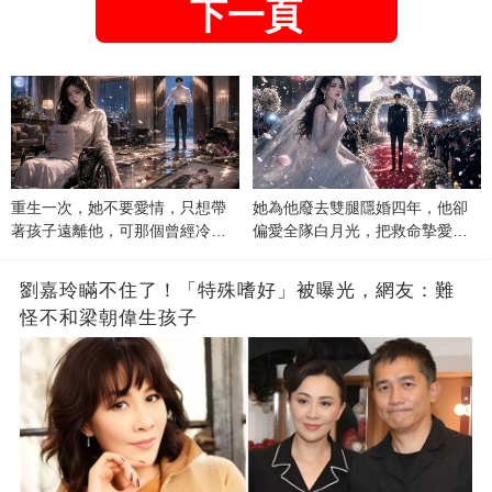
下一頁
重生一次，她不要愛情，只想帶
她為他廢去雙腿隱婚四年，他卻
著孩子遠離他，可那個曾經冷漠
偏愛全隊白月光，把救命摯愛當
的男人，一次次將她逼入懷中...
成畢生負擔
劉嘉玲瞞不住了！「特殊嗜好」被曝光，網友：難
怪不和梁朝偉生孩子