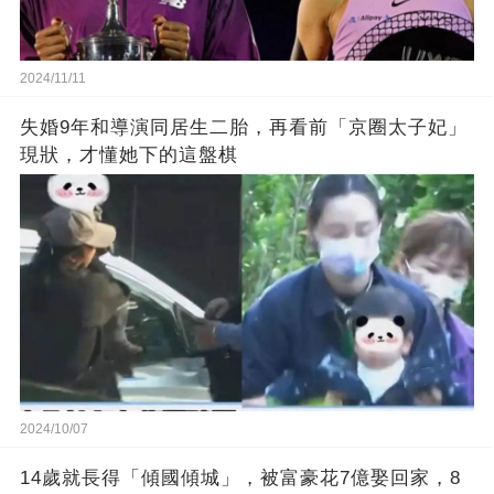
2024/11/11
失婚9年和導演同居生二胎，再看前「京圈太子妃」
現狀，才懂她下的這盤棋
2024/10/07
14歲就長得「傾國傾城」，被富豪花7億娶回家，8