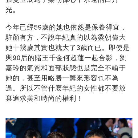
光。
今年已經59歲的她也依然是保養得宜，
駐顏有方，不說年紀真的以為梁朝偉大
她十幾歲其實也就大了3歲而已。即使是
與90后的賭王千金何超蓮一起合影，劉
嘉玲的氣質和面部狀態也是完全不輸于
她的，甚至用略勝一籌來形容也不為
過。所以不管什麼年紀的女性都不要放
棄追求美和時尚的權利！