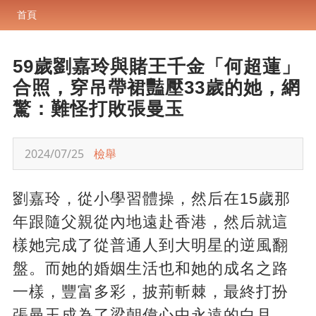
首頁
59歲劉嘉玲與賭王千金「何超蓮」
合照，穿吊帶裙豔壓33歲的她，網
驚：難怪打敗張曼玉
2024/07/25
檢舉
劉嘉玲，從小學習體操，然后在15歲那
年跟隨父親從內地遠赴香港，然后就這
樣她完成了從普通人到大明星的逆風翻
盤。而她的婚姻生活也和她的成名之路
一樣，豐富多彩，披荊斬棘，最終打扮
張曼玉成為了梁朝偉心中永遠的白月