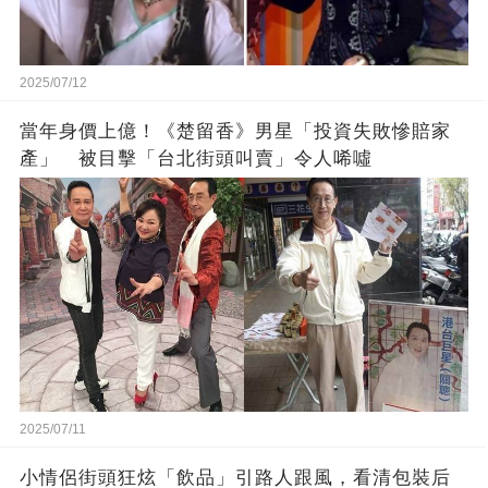
2025/07/12
當年身價上億！《楚留香》男星「投資失敗慘賠家
產」 被目擊「台北街頭叫賣」令人唏噓
2025/07/11
小情侶街頭狂炫「飲品」引路人跟風，看清包裝后