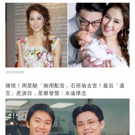
2024/09/30
痛惜！周星馳「御用配音」石班瑜去世！最后「遺
言」惹淚目，星爺發聲：永遠懷念