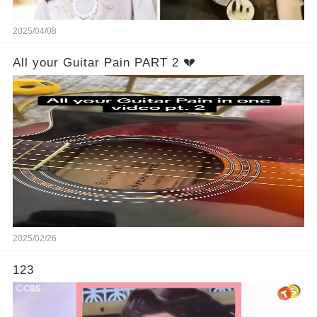
2025/04/08
All your Guitar Pain PART 2 💔
2025/02/26
123