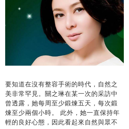
要知道在沒有整容手術的時代，自然之
美非常罕見。關之琳在某一次的采訪中
曾透露，她每周至少鍛煉五天，每次鍛
煉至少兩個小時。 此外，她一直保持年
輕的良好心態，因此看起來自然與眾不