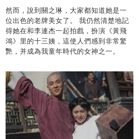
然而，說到關之琳，大家都知道她是一
位出色的老牌美女了。 我仍然清楚地記
得她在和李連杰一起拍戲，扮演《黃飛
鴻》里的十三姨，這使人們感到非常驚
艷，并成為我童年時代的女神之一。