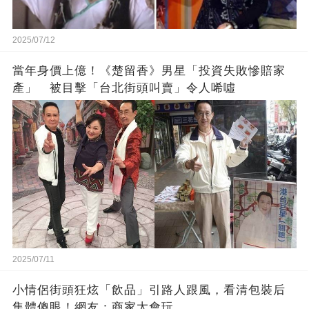
2025/07/12
當年身價上億！《楚留香》男星「投資失敗慘賠家
產」 被目擊「台北街頭叫賣」令人唏噓
2025/07/11
小情侶街頭狂炫「飲品」引路人跟風，看清包裝后
集體傻眼！網友：商家太會玩