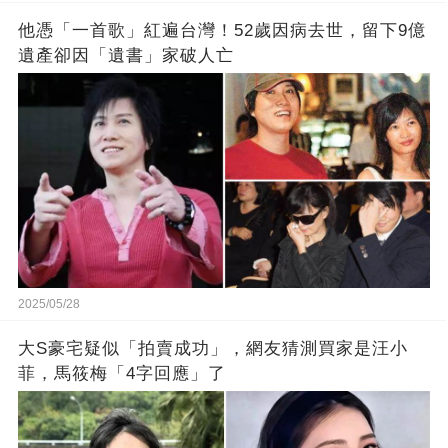
他憑「一首歌」紅遍台灣！52歲因病去世，留下9億
遺產卻因「遺書」家破人亡
2025/05/28
大S豪宅疑似「拍賣成功」，網友猜測買家是汪小
菲，馬筱梅「4字回應」了