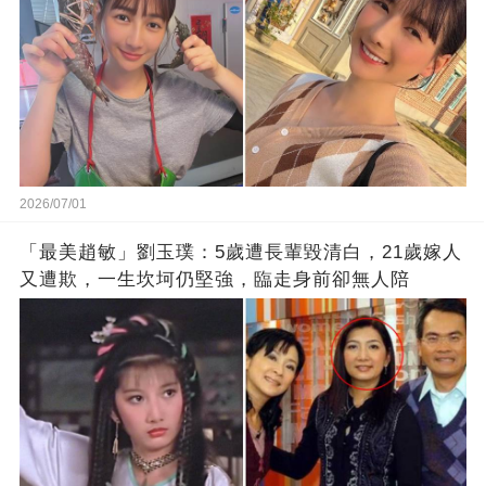
2026/07/01
「最美趙敏」劉玉璞：5歲遭長輩毀清白，21歲嫁人
又遭欺，一生坎坷仍堅強，臨走身前卻無人陪