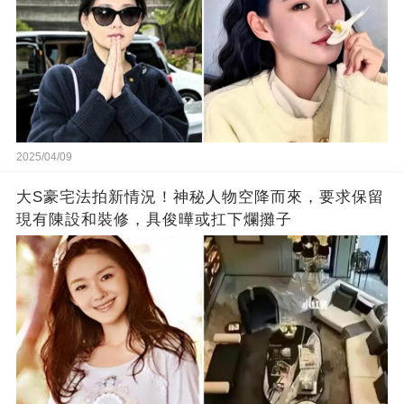
2025/04/09
大S豪宅法拍新情況！神秘人物空降而來，要求保留
現有陳設和裝修，具俊曄或扛下爛攤子