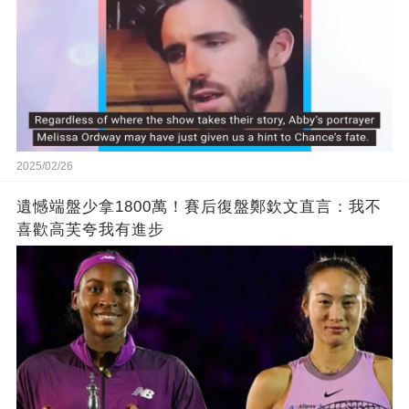
2025/02/26
遺憾端盤少拿1800萬！賽后復盤鄭欽文直言：我不
喜歡高芙夸我有進步