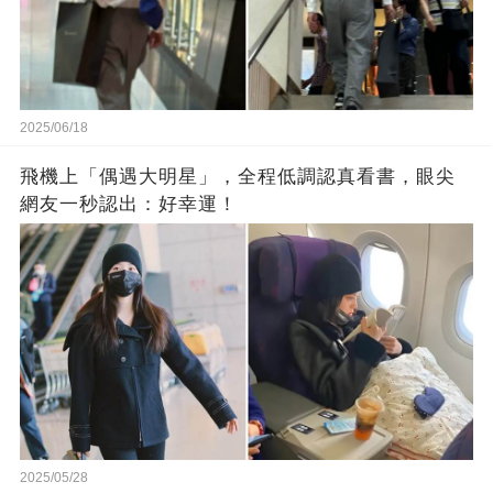
2025/06/18
飛機上「偶遇大明星」，全程低調認真看書，眼尖
網友一秒認出：好幸運！
2025/05/28