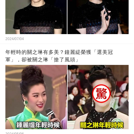
2024/07/04
年輕時的關之琳有多美？鐘麗緹榮獲「選美冠
軍」，卻被關之琳「搶了風頭」
2024/05/06