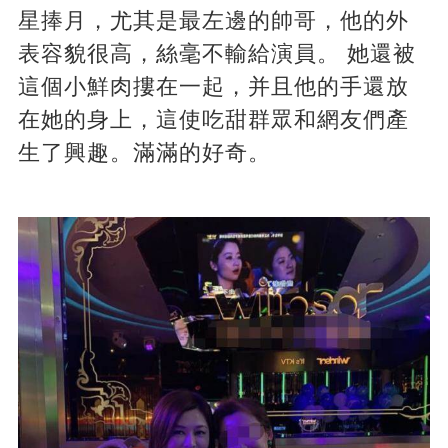
星捧月，尤其是最左邊的帥哥，他的外
表容貌很高，絲毫不輸給演員。 她還被
這個小鮮肉摟在一起，并且他的手還放
在她的身上，這​使​吃甜群眾和網友們產
生了興趣。滿滿的好奇。