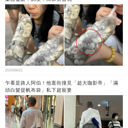
2025/06/21
乍看是路人阿伯！他逛街撞見「超大咖影帝」「滿
頭白髮提帆布袋」私下超寵妻