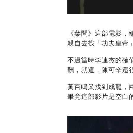
《葉問》這部電影，
親自去找「功夫皇帝
不過當時李連杰的確值
酬，就這，陳可辛還
黃百鳴又找到成龍，兩
畢竟這部影片是空白的