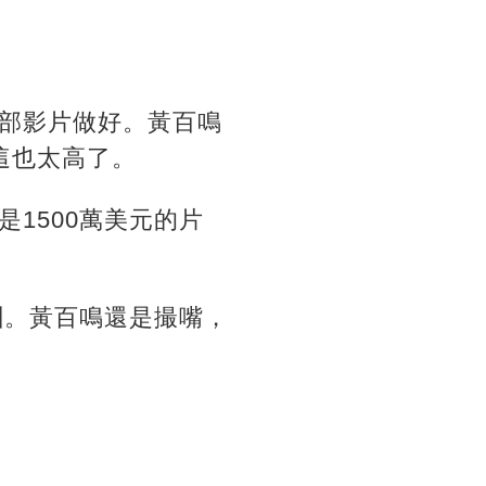
部影片做好。黃百鳴
這也太高了。
1500萬美元的片
酬。黃百鳴還是撮嘴，