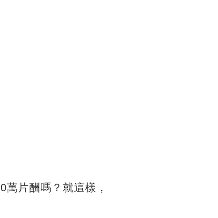
0萬片酬嗎？就這樣，