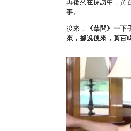
再後來在採訪中，黃
事。
後來，
《葉問》一下子
來，據說後來，黃百