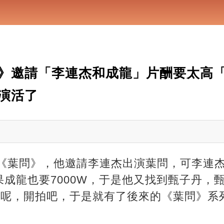
》邀請「李連杰和成龍」片酬要太高「
演活了
拍《葉問》，他邀請李連杰出演葉問，可李連
成龍也要7000W，于是他又找到甄子丹，
啥呢，開拍吧，于是就有了後來的《葉問》系