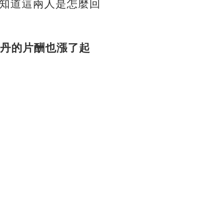
知道這兩人是怎麼回
子丹的片酬也漲了起