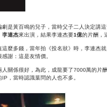
編劇是黃百鳴的兒子，當時父子二人決定講這
」
李連杰
來出演，結果李連杰要
1億
的片酬，
這麼多錢，當年拍《投名狀》時，李連杰就是
很感謝：這是友情價。
人關係很好，為此，成龍要了7000萬的片
IP，當時認識葉問的人也不多。