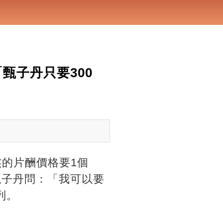
甄子丹只要300
杰的片酬價格要1個
甄子丹問：「我可以要
列。