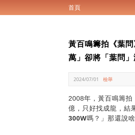
首頁
黃百鳴籌拍《葉問
萬」卻將「葉問」
2024/07/01
檢舉
2008年，黃百鳴籌
億，只好找成龍，結果
300W
嗎？」 那還說