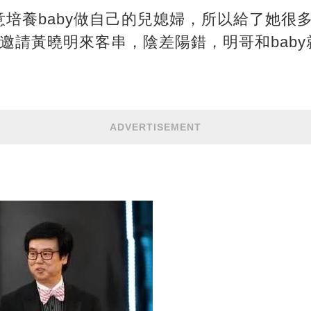
培養baby做自己的兒媳婦，所以給了她很
邀請黃曉明來客串，陰差陽錯，明哥和bab
ADVERTISEMENT