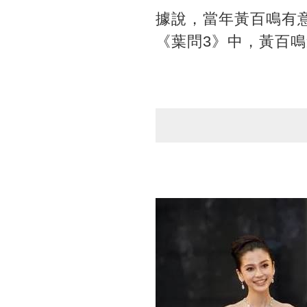
據說，當年黃百鳴有意
《葉問3》中，黃百鳴