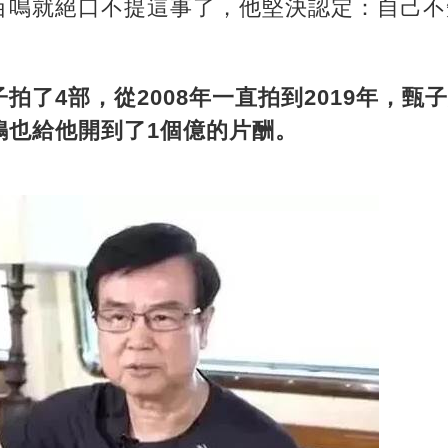
百鳴就絕口不提這事了，他堅決認定：自己不
拍了4部，從2008年一直拍到2019年，甄
鳴也給他開到了1個億的片酬。