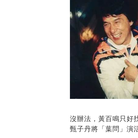
沒辦法，黃百鳴只好
甄子丹將「葉問」演