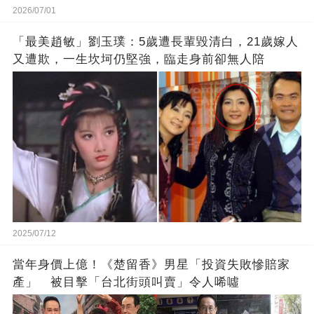
2026/07/01
「最美趙敏」劉玉璞：5歲遭長輩毀清白，21歲嫁人
又遭欺，一生坎坷仍堅強，臨走身前卻無人陪
2025/07/12
當年身價上億！《楚留香》男星「投資失敗慘賠家
產」 被目擊「台北街頭叫賣」令人唏噓