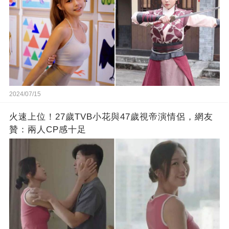
2024/07/15
火速上位！27歲TVB小花與47歲視帝演情侶，網友
贊：兩人CP感十足