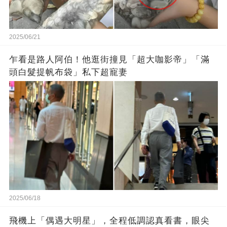
2025/06/21
乍看是路人阿伯！他逛街撞見「超大咖影帝」「滿
頭白髮提帆布袋」私下超寵妻
2025/06/18
飛機上「偶遇大明星」，全程低調認真看書，眼尖