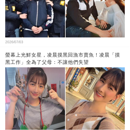
2026/07/03
螢幕上光鮮女星，凌晨摸黑回漁市賣魚！凌晨「摸
黑工作」全為了父母：不讓他們失望