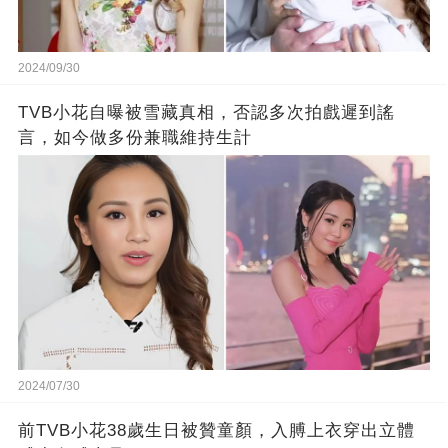
2024/09/30
TVB小花自曝被雪藏真相，否認多次拍戲遲到謠
言，如今做多份兼職維持生計
2024/07/30
前TVB小花38歲生日被贊童顏，入膊上衣穿出立體