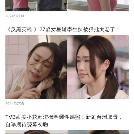
2024/07/08
《反黑英雄 》27歲女星辦學生妹被狠批太老了！
2024/07/05
TVB甜美小花鄺潔楹罕曬性感照！新劇台灣取景，
自曝期待熒幕初吻