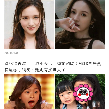
2024/07/04
還記得香港「巨肺小天后」譚芷昀嗎？她13歲居然
長這樣，網友：甄妮有接班人了