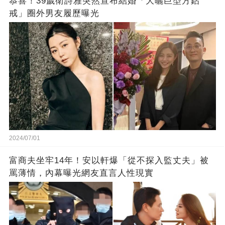
恭喜！39歲衛詩雅突然宣布結婚「大曬巨型方鉆
戒」圈外男友履歷曝光
2024/07/01
富商夫坐牢14年！安以軒爆「從不探入監丈夫」被
罵薄情，內幕曝光網友直言人性現實