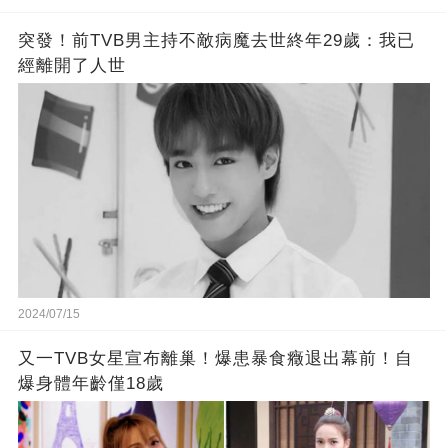
突發！前TVB男主持不敵病魔去世終年29歲：我已
經離開了人世
2024/07/15
又一TVB女星宣布離巢！爆患暴食癥退出幕前！自
爆身體年齡僅18歲