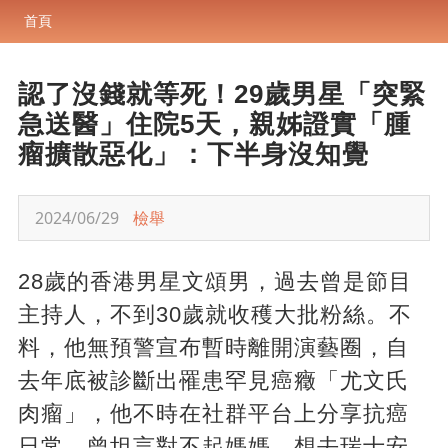
首頁
認了沒錢就等死！29歲男星「突緊
急送醫」住院5天，親姊證實「腫
瘤擴散惡化」：下半身沒知覺
2024/06/29
檢舉
28歲的香港男星文頌男，過去曾是節目
主持人，不到30歲就收穫大批粉絲。不
料，他無預警宣布暫時離開演藝圈，自
去年底被診斷出罹患罕見癌癥「尤文氏
肉瘤」，他不時在社群平台上分享抗癌
日常。曾坦言對不起媽媽，想去瑞士安