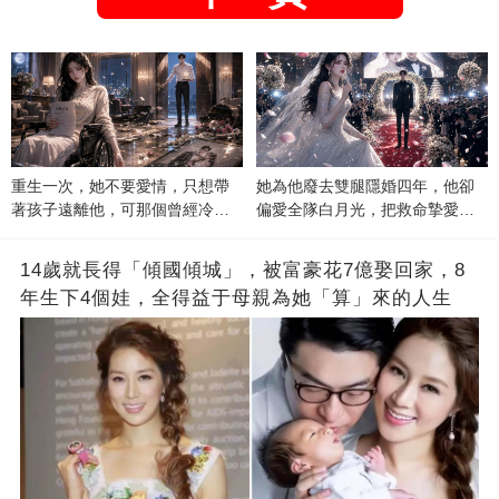
重生一次，她不要愛情，只想帶
她為他廢去雙腿隱婚四年，他卻
著孩子遠離他，可那個曾經冷漠
偏愛全隊白月光，把救命摯愛當
的男人，一次次將她逼入懷中...
成畢生負擔
14歲就長得「傾國傾城」，被富豪花7億娶回家，8
年生下4個娃，全得益于母親為她「算」來的人生