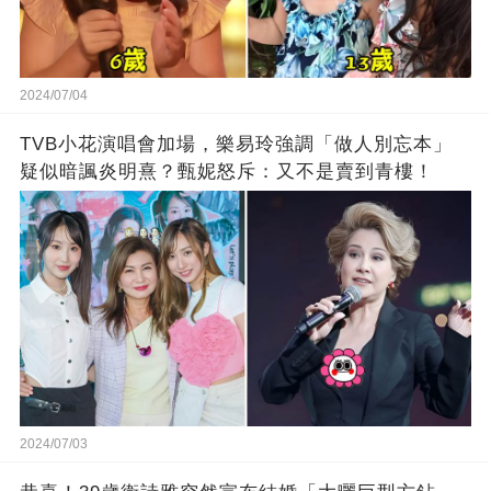
2024/07/04
TVB小花演唱會加場，樂易玲強調「做人別忘本」
疑似暗諷炎明熹？甄妮怒斥：又不是賣到青樓！
2024/07/03