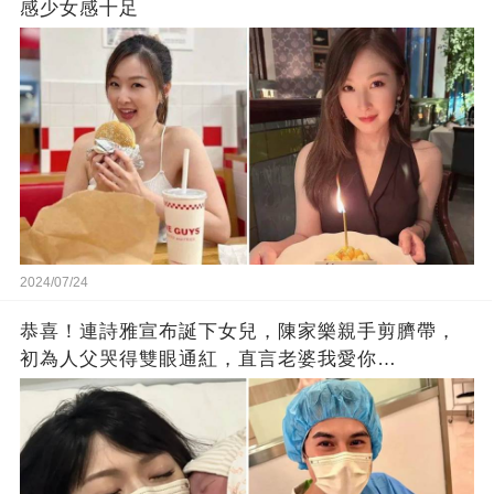
感少女感十足
2024/07/24
恭喜！連詩雅宣布誕下女兒，陳家樂親手剪臍帶，
初為人父哭得雙眼通紅，直言老婆我愛你…