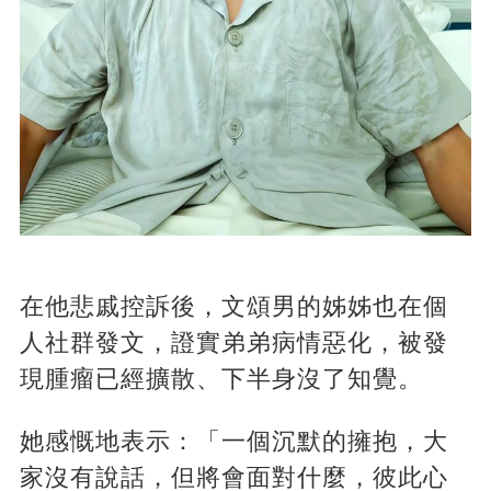
在他悲戚控訴後，文頌男的姊姊也在個
人社群發文，證實弟弟病情惡化，被發
現腫瘤已經擴散、下半身沒了知覺。
她感慨地表示：「一個沉默的擁抱，大
家沒有說話，但將會面對什麼，彼此心