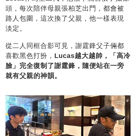
頭，每次陪伴母親張柏芝出門，都會被
路人包圍，這次換了父親，他一樣表現
淡定。
從二人同框合影可見，謝霆鋒父子倆都
喜歡黑色打扮，
Lucas越大越帥，「高冷
臉」完全復制了謝霆鋒，隨便站在一旁
就有父親的神韻。