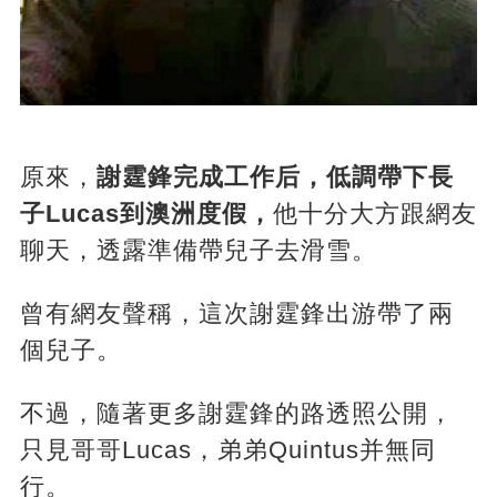
原來，
謝霆鋒完成工作后，低調帶下長
子Lucas到澳洲度假，
他十分大方跟網友
聊天，透露準備帶兒子去滑雪。
曾有網友聲稱，這次謝霆鋒出游帶了兩
個兒子。
不過，隨著更多謝霆鋒的路透照公開，
只見哥哥Lucas，弟弟Quintus并無同
行。