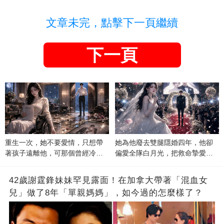
文章未完，點擊下一頁繼續
下一頁
重生一次，她不要愛情，只想帶
她為他廢去雙腿隱婚四年，他卻
著孩子遠離他，可那個曾經冷漠
偏愛全隊白月光，把救命摯愛當
的男人，一次次將她逼入懷中...
成畢生負擔
42歲謝霆鋒妹妹罕見露面！在加拿大帶著「混血女
兒」做了8年「單親媽媽」，如今過的怎麼樣了？