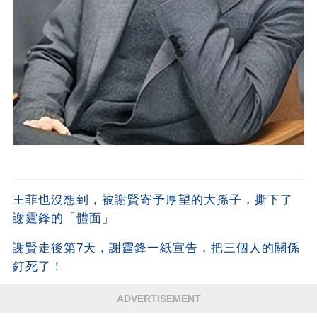
王菲也沒想到，被謝賢寄予厚望的大孫子，撕下了
謝霆鋒的「體面」
謝賢走後第7天，謝霆鋒一紙宣告，把三個人的關係
釘死了！
ADVERTISEMENT