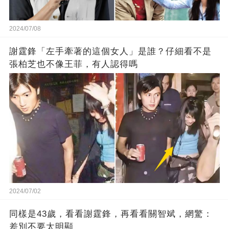
2024/07/08
謝霆鋒「左手牽著的這個女人」是誰？仔細看不是
張柏芝也不像王菲，有人認得嗎
2024/07/02
同樣是43歲，看看謝霆鋒，再看看關智斌，網驚：
差別不要太明顯