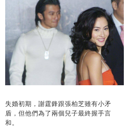
失婚初期，謝霆鋒跟張柏芝雖有小矛
盾，但他們為了兩個兒子最終握手言
和。