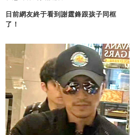
日前網友終于看到謝霆鋒跟孩子同框
了！