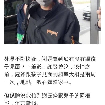
外界不斷懷疑，謝霆鋒到底有沒有跟孩
子見面？「爺爺」謝賢曾說，疫情之
前，霆鋒跟孩子見面的頻率大概是兩周
一次，地點一般在霆鋒家中。
但媒體沒能拍到謝霆鋒跟兒子的同框
照，流言漸起。