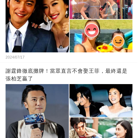
2024/07/17
謝霆鋒徹底攤牌！當眾直言不會娶王菲，最終還是
張柏芝贏了