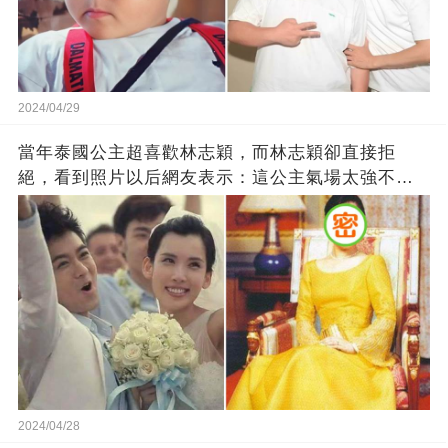
2024/04/29
當年泰國公主超喜歡林志穎，而林志穎卻直接拒
絕，看到照片以后網友表示：這公主氣場太強不好
駕馭
2024/04/28