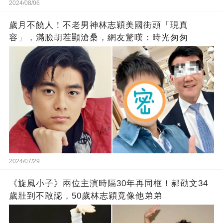
2024/08/06
歲月不饒人！不老男神林志穎美國街頭「現真
容」，滿臉胡茬顯滄桑，網友驚嘆：時光匆匆
2024/07/29
《旋風小子》兩位主演時隔30年再同框！郝劭文34
歲壯到不敢認，50歲林志穎竟像他弟弟