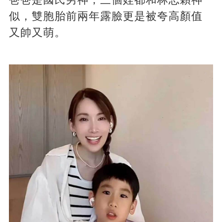
似，雙胞胎前兩年露臉更是被夸高顏值
又帥又萌。