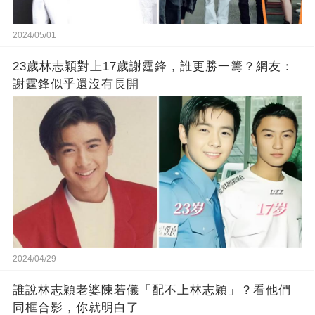
2024/05/01
23歲林志穎對上17歲謝霆鋒，誰更勝一籌？網友：
謝霆鋒似乎還沒有長開
2024/04/29
誰說林志穎老婆陳若儀「配不上林志穎」？看他們
同框合影，你就明白了