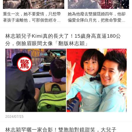
重生一次，她不要愛情，只想帶
她為他廢去雙腿隱婚四年，他卻
著孩子遠離他，可那個曾經冷漠
偏愛全隊白月光，把救命摯愛當
的男人，一次次將她逼入懷中...
成畢生負擔
林志穎兒子Kimi真的長大了！15歲身高直逼180公
分，側臉眉眼間太像「翻版林志穎」
2024/07/15
林志穎罕曬一家合影！雙胞胎對鏡甜笑，大兒子