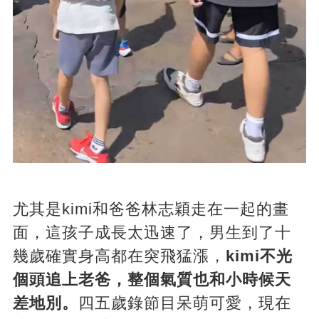
尤其是kimi和爸爸林志穎走在一起的畫
面，這孩子成長太迅速了，男生到了十
幾歲確實身高都在突飛猛漲，
kimi不光
個頭追上老爸，整個氣質也和小時候天
差地別。
四五歲錄節目呆萌可愛，現在