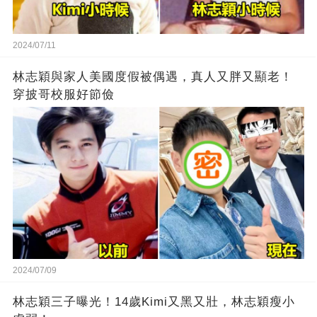
2024/07/11
林志穎與家人美國度假被偶遇，真人又胖又顯老！
穿披哥校服好節儉
2024/07/09
林志穎三子曝光！14歲Kimi又黑又壯，林志穎瘦小