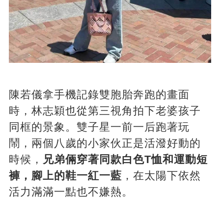
陳若儀拿手機記錄雙胞胎奔跑的畫面
時，林志穎也從第三視角拍下老婆孩子
同框的景象。雙子星一前一后跑著玩
鬧，兩個八歲的小家伙正是活潑好動的
時候，
兄弟倆穿著同款白色T恤和運動短
褲，腳上的鞋一紅一藍
，在太陽下依然
活力滿滿一點也不嫌熱。