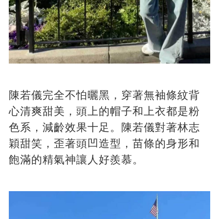
陳若儀完全不怕曬黑，穿著無袖條紋背
心清爽甜美，頭上的帽子和上衣都是粉
色系，減齡效果十足。陳若儀對著林志
穎甜笑，歪著頭凹造型，苗條的身形和
飽滿的精氣神讓人好羨慕。