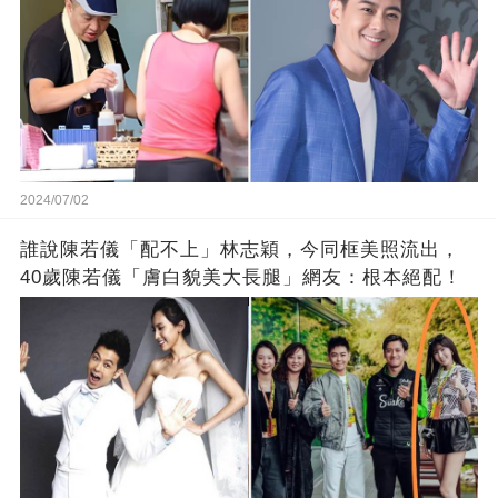
2024/07/02
誰說陳若儀「配不上」林志穎，今同框美照流出，
40歲陳若儀「膚白貌美大長腿」網友：根本絕配！