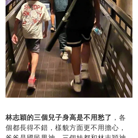
林志穎的三個兒子身高是不用愁了
，各
個都長得不錯，樣貌方面更不用擔心，
爸爸是國民男神，三個娃都和林志穎神