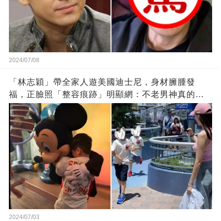
2024/07/08
「林志穎」帶全家人遊美國迪士尼，身材臃腫發
福，正臉照「整容痕跡」明顯網：不老男神真的老
了
2024/07/03