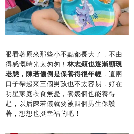
眼看著原來那些小不點都長大了，不由
得感慨時光太匆匆！
林志穎也逐漸顯現
老態，陳若儀倒是保養得很年輕
，這兩
口子帶起來三個男孩也不太容易，好在
明星家庭衣食無憂，養幾個也能養得
起，以后陳若儀就要被四個男生保護
著，想想也挺幸福的吧！