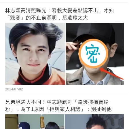
林志穎高清照曝光！容貌大變差點認不出，才知
「毀容」的不止俞灝明，后遺癥太大
2024/07/02
兄弟境遇大不同！林志穎親哥「路邊擺攤賣腸
粉」，為了1原因「拒與家人相認」：別扯到他