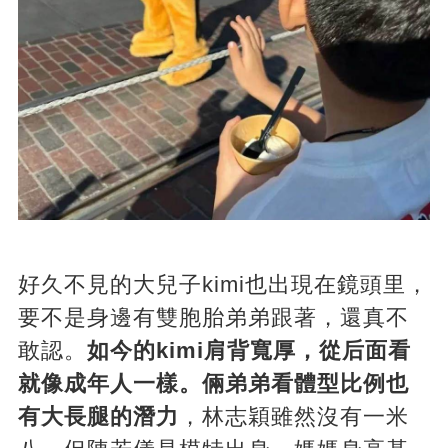
好久不見的大兒子kimi也出現在鏡頭里，
要不是身邊有雙胞胎弟弟跟著，還真不
敢認。
如今的kimi肩背寬厚，從后面看
就像成年人一樣。倆弟弟看體型比例也
有大長腿的潛力
，林志穎雖然沒有一米