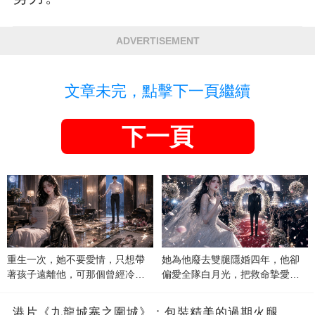
ADVERTISEMENT
文章未完，點擊下一頁繼續
下一頁
重生一次，她不要愛情，只想帶
她為他廢去雙腿隱婚四年，他卻
著孩子遠離他，可那個曾經冷漠
偏愛全隊白月光，把救命摯愛當
的男人，一次次將她逼入懷中...
成畢生負擔
港片《九龍城寨之圍城》：包裝精美的過期火腿