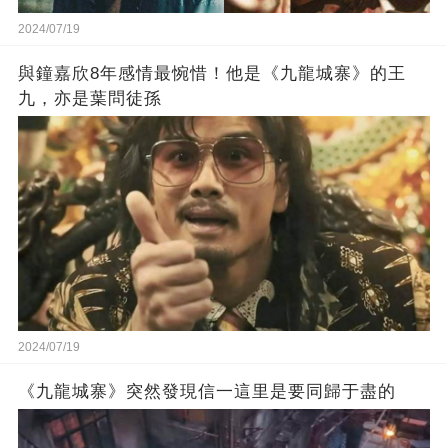
2024/07/19
與鐘嘉欣8年感情最惋惜！他是《九龍城寨》的王
九，亦是葉問徒孫
2024/07/19
《九龍城寨》突然發現信一這里是要同歸于盡的