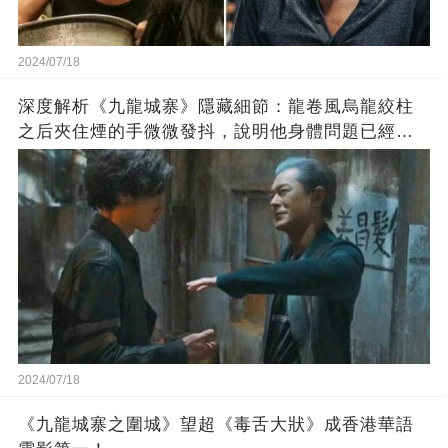
2024/07/18
深度解析《九龍城寨》隱藏細節：龍卷風烏龍絞柱
之后夾住煙的手微微發抖，說明他身體問題已經很
嚴重
2024/07/18
《九龍城寨之圍城》望超《毒舌大狀》成香港華語