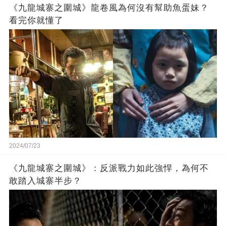
《九龍城寨之圍城》龍卷風為何沒有幫助魚蛋妹？
看完你就懂了
2024/07/23
《九龍城寨之圍城》：反派戰力如此強悍，為何不
敢踏入城寨半步？