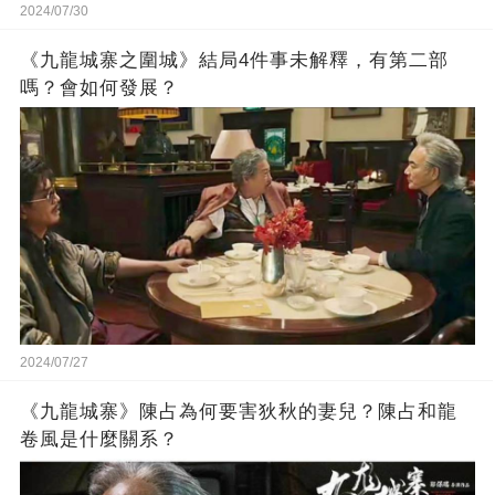
2024/07/30
《九龍城寨之圍城》結局4件事未解釋，有第二部
嗎？會如何發展？
2024/07/27
《九龍城寨》陳占為何要害狄秋的妻兒？陳占和龍
卷風是什麼關系？