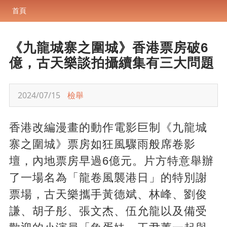
首頁
《九龍城寨之圍城》香港票房破6
億，古天樂談拍攝續集有三大問題
2024/07/15
檢舉
香港改編漫畫的動作電影巨制《九龍城
寨之圍城》票房如狂風驟雨般席卷影
壇，內地票房早過6億元。片方特意舉辦
了一場名為「龍卷風襲港日」的特別謝
票場，古天樂攜手黃德斌、林峰、劉俊
謙、胡子彤、張文杰、伍允龍以及備受