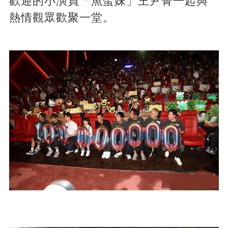
歡迎的小演員「魚蛋妹」王尹菁一起與
熱情觀眾歡聚一堂。