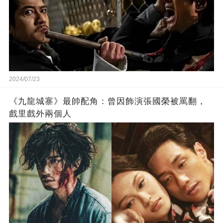
2024/07/23
《九龍城寨》最帥配角：曾因飾演張國榮被罵翻，
戲里戲外兩個人