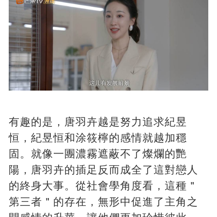
有趣的是，唐羽卉越是努力追求紀昱
恒，紀昱恒和涂筱檸的感情就越加穩
固。就像一團濃霧遮蔽不了燦爛的艷
陽，唐羽卉的插足反而成全了這對戀人
的終身大事。從社會學角度看，這種＂
第三者＂的存在，無形中促進了主角之