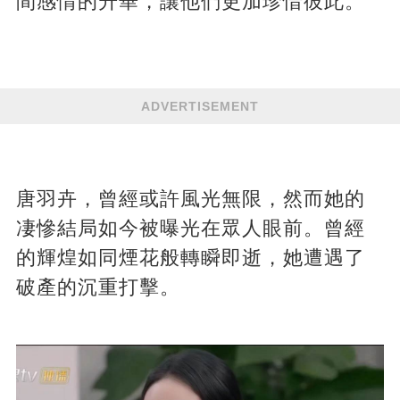
間感情的升華，讓他們更加珍惜彼此。
ADVERTISEMENT
唐羽卉，曾經或許風光無限，然而她的
凄慘結局如今被曝光在眾人眼前。曾經
的輝煌如同煙花般轉瞬即逝，她遭遇了
破產的沉重打擊。