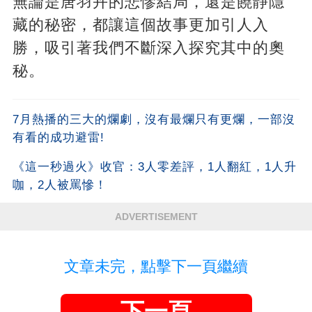
無論是唐羽卉的悲慘結局，還是饒靜隱
藏的秘密，都讓這個故事更加引人入
勝，吸引著我們不斷深入探究其中的奧
秘。
7月熱播的三大的爛劇，沒有最爛只有更爛，一部沒
有看的成功避雷!
《這一秒過火》收官：3人零差評，1人翻紅，1人升
咖，2人被罵慘！
ADVERTISEMENT
文章未完，點擊下一頁繼續
下一頁