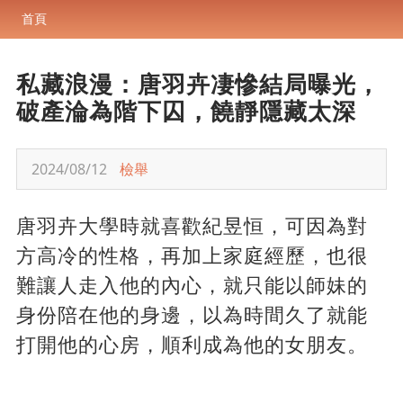
首頁
私藏浪漫：唐羽卉凄慘結局曝光，
破產淪為階下囚，饒靜隱藏太深
2024/08/12
檢舉
唐羽卉大學時就喜歡紀昱恒，可因為對
方高冷的性格，再加上家庭經歷，也很
難讓人走入他的內心，就只能以師妹的
身份陪在他的身邊，以為時間久了就能
打開他的心房，順利成為他的女朋友。