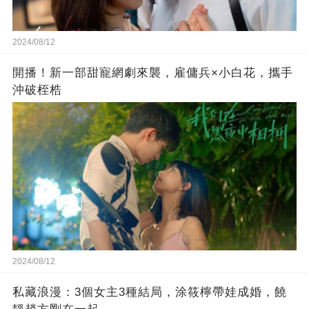
2024/08/12
開播！新一部甜寵網劇來襲，雇傭兵×小白花，攜手
沖破桎梏
2024/08/12
私藏浪漫：3個女主3種結局，涂筱檸帶娃成婚，饒