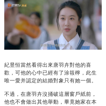
紀昱恒當然看得出來唐羽卉對他的喜
歡，可他的心中已經有了涂筱檸，此生
唯一愛并認定的結婚對象只有她一個。
不過，在唐羽卉沒捅破這層窗戶紙前，
他也不會做出其他舉動，畢竟她家在本