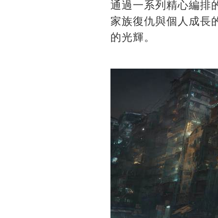
通過一系列精心編排
家族復仇與個人成長
的光輝。