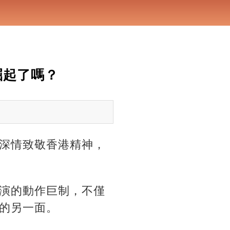
崛起了嗎？
深情致敬香港精神，
演的動作巨制，不僅
的另一面。