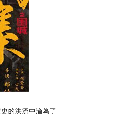
歷史的洪流中淪為了