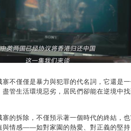
城寨不僅僅是暴力與犯罪的代名詞，它還是一
。盡管生活環境惡劣，居民們卻能在逆境中找
城寨的拆除，不僅預示著一個時代的終結，也
值與情感——如對家園的熱愛、對正義的堅持