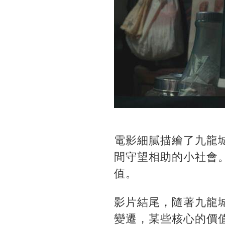
電影細膩描繪了九龍
間守望相助的小社會
值。
影片結尾，隨著九龍
變遷，某些核心的價