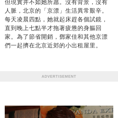
但現實并不如她所愿。沒有背景，沒有
人脈，北京的「京漂」生活異常艱辛。
每天凌晨四點，她就起床趕各個試鏡，
直到晚上七點半才拖著疲憊的身軀回
家。為了節省開銷，鄧家佳和其他京漂
們一起擠在北京近郊的小出租屋里。
ADVERTISEMENT