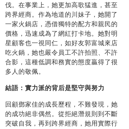
伐。在事業上，她更加高歌猛進，甚至
跨界經商。作為地道的川妹子，她開了
一家火鍋店，憑借獨特的配方和親民的
價格，迅速成為了網紅打卡地。她對明
星顧客也一視同仁，如好友郭富城來店
吃火鍋，她也嚴令員工不許拍照、不許
合影，這種低調和務實的態度贏得了很
多人的敬佩。
結語：實力派的背后是堅守與努力
回顧鄧家佳的成長歷程，不難發現，她
的成功絕非偶然。從拒絕潛規則到不斷
突破自我，再到跨界經商，她用實際行