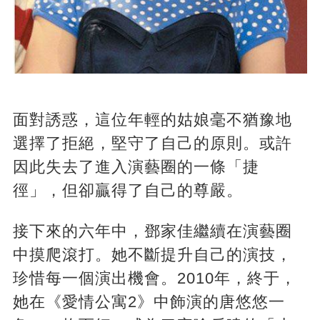
面對誘惑，這位年輕的姑娘毫不猶豫地
選擇了拒絕，堅守了自己的原則。或許
因此失去了進入演藝圈的一條「捷
徑」，但卻贏得了自己的尊嚴。
接下來的六年中，鄧家佳繼續在演藝圈
中摸爬滾打。她不斷提升自己的演技，
珍惜每一個演出機會。2010年，終于，
她在《愛情公寓2》中飾演的唐悠悠一