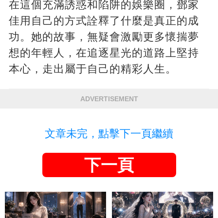
在這個充滿誘惑和陷阱的娛樂圈，鄧家
佳用自己的方式詮釋了什麼是真正的成
功。她的故事，無疑會激勵更多懷揣夢
想的年輕人，在追逐星光的道路上堅持
本心，走出屬于自己的精彩人生。
ADVERTISEMENT
文章未完，點擊下一頁繼續
下一頁