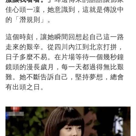
佳心頭一凜，她意識到，這就是傳說中
的「潛規則」。
這個時刻，讓她瞬間回想起自己這一路
走來的艱辛。從四川內江到北京打拼，
日子多麼不易。在片場等待一個幾秒鐘
鏡頭的漫長歲月，每一天都過得無比艱
難。她不斷告訴自己，堅持夢想，總會
有出頭之日。