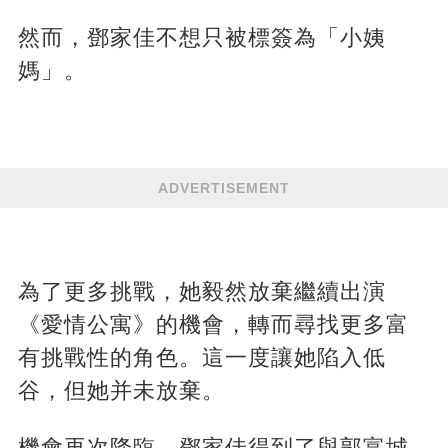
然而，鄧家佳不想只被標簽為「小姨
媽」。
ADVERTISEMENT
為了更多挑戰，她毅然放棄繼續出演
《愛情公寓》的機會，轉而尋找更多富
有挑戰性的角色。這一度讓她陷入低
谷，但她并未放棄。
機會再次降臨。鄧家佳得到了與郭富城