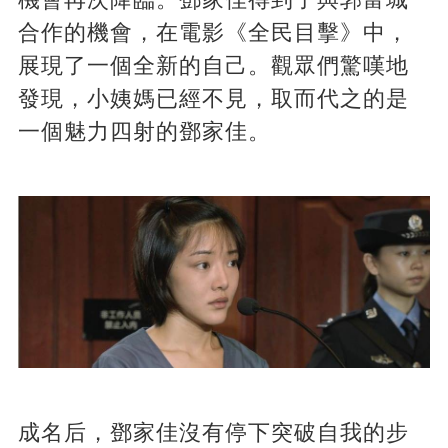
合作的機會，在電影《全民目擊》中，
展現了一個全新的自己。觀眾們驚嘆地
發現，小姨媽已經不見，取而代之的是
一個魅力四射的鄧家佳。
成名后，鄧家佳沒有停下突破自我的步