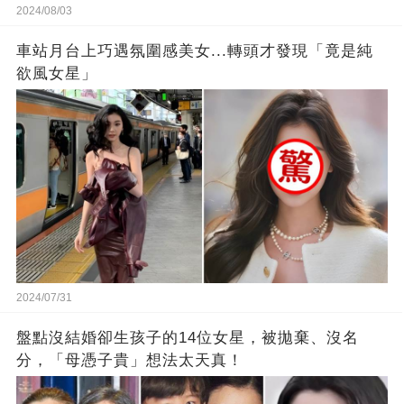
2024/08/03
車站月台上巧遇氛圍感美女...轉頭才發現「竟是純
欲風女星」
2024/07/31
盤點沒結婚卻生孩子的14位女星，被拋棄、沒名
分，「母憑子貴」想法太天真！