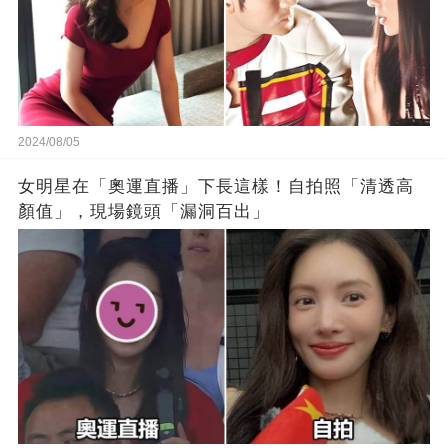
2024/08/05
女明星在「奧運直播」下長這樣！自拍照「清透高
顏值」，現場鏡頭「漏洞百出」