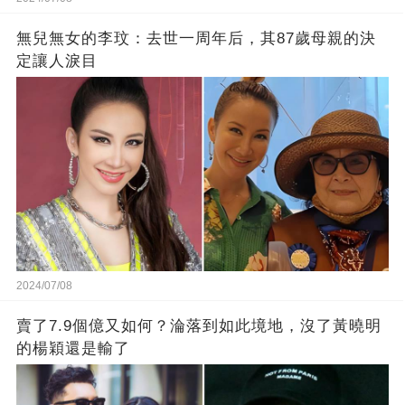
無兒無女的李玟：去世一周年后，其87歲母親的決
定讓人淚目
2024/07/08
賣了7.9個億又如何？淪落到如此境地，沒了黃曉明
的楊穎還是輸了