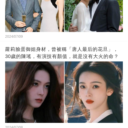
2024/07/09
蘿莉臉蛋御姐身材，曾被稱「唐人最后的花旦」，
30歲的陳瑤，有演技有顏值，就是沒有大火的命？
2024/07/08