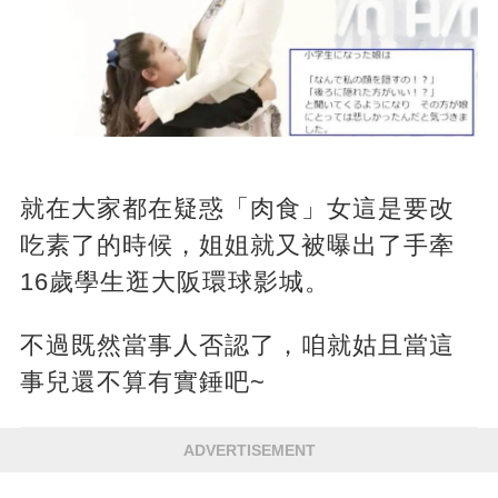
就在大家都在疑惑「肉食」女這是要改
吃素了的時候，姐姐就又被曝出了手牽
16歲學生逛大阪環球影城。
不過既然當事人否認了，咱就姑且當這
事兒還不算有實錘吧~
ADVERTISEMENT