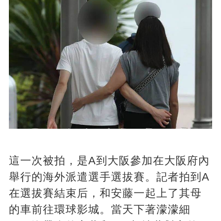
這一次被拍，是A到大阪參加在大阪府內
舉行的海外派遣選手選拔賽。記者拍到A
在選拔賽結束后，和安藤一起上了其母
的車前往環球影城。當天下著濛濛細