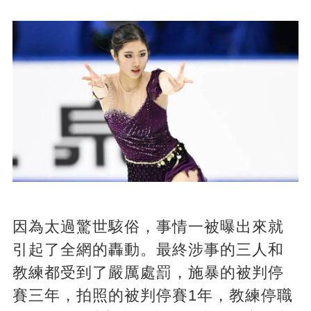
因為太過驚世駭俗，事情一被曝出來就
引起了全網的轟動。最終涉事的三人和
教練都受到了嚴厲處罰，施暴的被判停
賽三年，拍照的被判停賽1年，教練停職