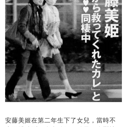
安藤美姬在第二年生下了女兒，當時不