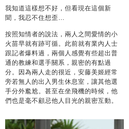
我知道這樣想不好，但看現在這個新
聞，我忍不住想歪…
按照知情者的說法，兩人之間愛情的小
火苗早就有跡可循。此前就有業內人士
跟記者爆料過，兩個人感覺有些超出普
通的教練和選手關系，親密的有點過
分。因為兩人走的很近，安藤美姬經常
旁若無人的出入男生休息室，讓其他選
手分外尷尬。甚至在坐飛機的時候，他
們也是毫不顧忌他人目光的親密互動。