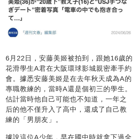
6月22日，安藤美姬被拍到，跟她16歲的
花滑學生A君在大阪環球影城親密牽手約
會。據悉安藤美姬是在去年秋天成為A的
專職教練的，當時A還是個初三的學生。
估計當時他自己可能也不知道，一年之
后的他不僅升入了高中，還成了自己教
練的「男朋友」。
據說這位A少年，早在國中時就拿下過全