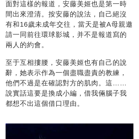
面對這樣的報道，安藤美姬也是第一時
間出來澄清。按安藤的說法，自己絕沒
有和16歲未成年交往，當天是被A母親邀
請一同前往環球影城，并不是報道寫的
兩人的約會。
至于互相摟腰，安藤美姬也有自己的說
辭，她表示作為一個盡職盡責的教練，
他們不過是在確認對方的肌肉。這……
說實話這要是換成小編，借我倆腦子我
都想不出這個借口理由。