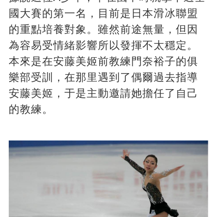
國大賽的第一名，目前是日本滑冰聯盟
的重點培養對象。雖然前途無量，但因
為容易受情緒影響所以發揮不太穩定。
本來是在安藤美姬前教練門奈裕子的俱
樂部受訓，在那里遇到了偶爾過去指導
安藤美姬，于是主動邀請她擔任了自己
的教練。