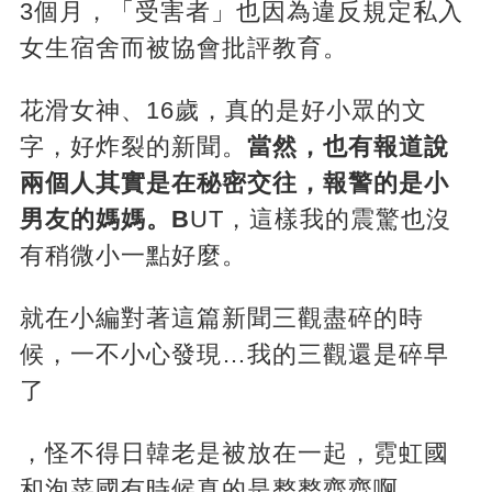
3個月，「受害者」也因為違反規定私入
女生宿舍而被協會批評教育。
花滑女神、16歲，真的是好小眾的文
字，好炸裂的新聞。
當然，也有報道說
兩個人其實是在秘密交往，報警的是小
男友的媽媽。B
UT，這樣我的震驚也沒
有稍微小一點好麼。
就在小編對著這篇新聞三觀盡碎的時
候，一不小心發現…我的三觀還是碎早
了
，怪不得日韓老是被放在一起，霓虹國
和泡菜國有時候真的是整整齊齊啊。