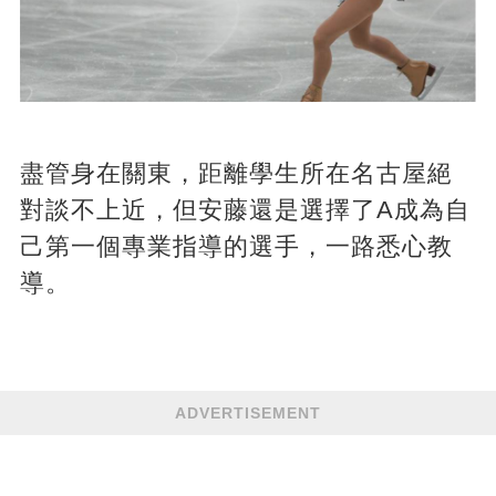
盡管身在關東，距離學生所在名古屋絕
對談不上近，但安藤還是選擇了A成為自
己第一個專業指導的選手，一路悉心教
導。
ADVERTISEMENT