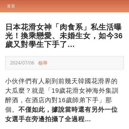
首頁
日本花滑女神「肉食系」私生活曝
光！換乘戀愛、未婚生女，如今36
歲又對學生下手了…
2024/07/06
檢舉
小伙伴們有人刷到前幾天韓國花滑界的
大瓜麼？就是「19歲花滑女神海外集訓
醉酒，在酒店內對16歲師弟下手」那
個。
不僅如此，據說當時還有另外一位
女選手在旁邊拍攝了全過程…