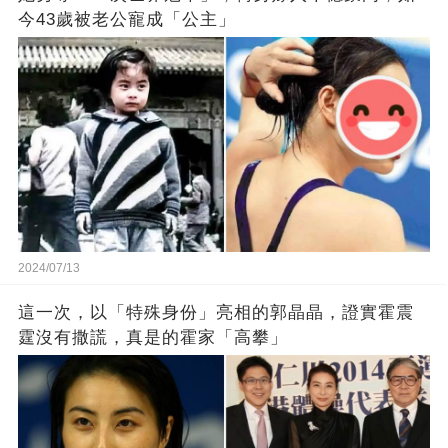
今43歲被老公寵成「公主」
2024/07/13
這一次，以「特殊身份」亮相的郭晶晶，證實霍震
霆沒有撒謊，真是的霍家「高攀」