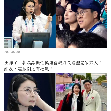
2024/07/30
美炸了！郭晶晶擔任奧運會裁判長造型驚呆眾人！
網友：霍啟剛太有福氣！