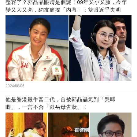
整容了？郭晶晶眼睛是個謎！09年又小又腫，今年
變又大又亮，網友痛揭「內幕」：雙眼近乎失明
2024/08/06
他是香港最牛富二代，曾被郭晶晶氣到「哭唧
唧」，一言不合「跟岳母告狀」！