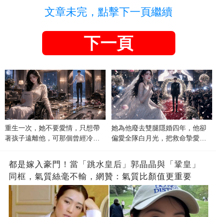
文章未完，點擊下一頁繼續
下一頁
重生一次，她不要愛情，只想帶
她為他廢去雙腿隱婚四年，他卻
著孩子遠離他，可那個曾經冷漠
偏愛全隊白月光，把救命摯愛當
的男人，一次次將她逼入懷中...
成畢生負擔
都是嫁入豪門！當「跳水皇后」郭晶晶與「鞏皇」
同框，氣質絲毫不輸，網贊：氣質比顏值更重要