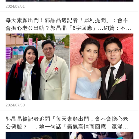
2024/08/01
每天素顏出門！郭晶晶遇記者「犀利提問」：會不
會擔心老公出軌？郭晶晶「6字回應」...網贊：不愧
是女王
2024/07/30
郭晶晶被記者追問「每天素顏出門，會不會擔心老
公劈腿？」，她一句話「霸氣高情商回應」贏滿掌
聲！