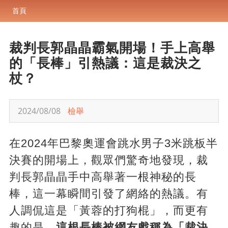
首頁
裁判長郭晶晶霸氣開場！手上高舉
的「長棒」引熱議：這是裁決之
杖？
2024/08/08
檢舉
在2024年巴黎奧運會跳水男子3米跳板半
決賽的開場上，觀眾們驚奇地發現，裁
判長郭晶晶手中高舉著一根神秘的長
棒，這一幕瞬間引發了網絡的熱議。有
人調侃這是「黃蓉的打狗棍」，而更有
趣的是，
這根長棒被網友戲稱為「裁決