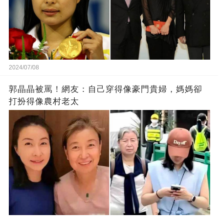
2024/07/08
郭晶晶被罵！網友：自己穿得像豪門貴婦，媽媽卻
打扮得像農村老太