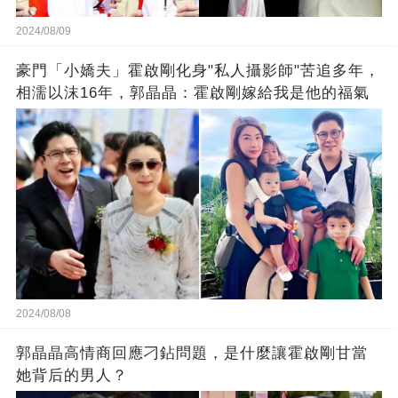
2024/08/09
豪門「小嬌夫」霍啟剛化身"私人攝影師"苦追多年，
相濡以沫16年，郭晶晶：霍啟剛嫁給我是他的福氣
2024/08/08
郭晶晶高情商回應刁鉆問題，是什麼讓霍啟剛甘當
她背后的男人？