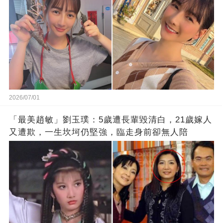
2026/07/01
「最美趙敏」劉玉璞：5歲遭長輩毀清白，21歲嫁人
又遭欺，一生坎坷仍堅強，臨走身前卻無人陪