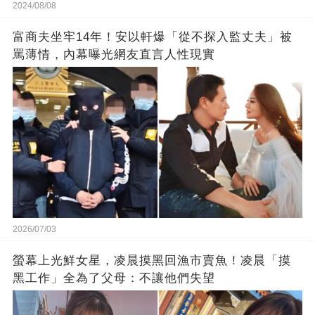
2024/08/08
富商夫坐牢14年！安以軒爆「從不探入監丈夫」被
罵薄情，內幕曝光網友直言人性現實
2026/07/03
螢幕上光鮮女星，凌晨摸黑回漁市賣魚！凌晨「摸
黑工作」全為了父母：不讓他們失望