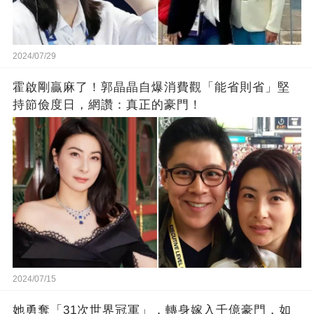
2024/07/29
霍啟剛贏麻了！郭晶晶自爆消費觀「能省則省」堅
持節儉度日，網讚：真正的豪門！
2024/07/15
她勇奪「31次世界冠軍」，轉身嫁入千億豪門，如