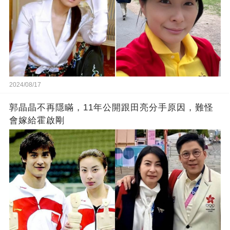
2024/08/17
郭晶晶不再隱瞞，11年公開跟田亮分手原因，難怪
會嫁給霍啟剛