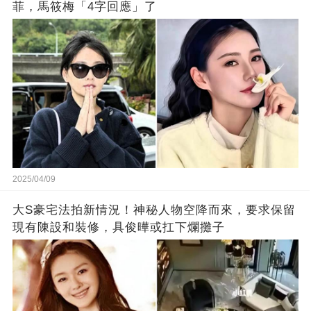
菲，馬筱梅「4字回應」了
2025/04/09
大S豪宅法拍新情況！神秘人物空降而來，要求保留
現有陳設和裝修，具俊曄或扛下爛攤子