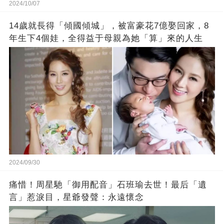
2024/10/07
14歲就長得「傾國傾城」，被富豪花7億娶回家，8
年生下4個娃，全得益于母親為她「算」來的人生
2024/09/30
痛惜！周星馳「御用配音」石班瑜去世！最后「遺
言」惹淚目，星爺發聲：永遠懷念