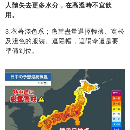
人體失去更多水分，在高溫時不宜飲
用。
3.衣著淺色系；應當盡量選擇輕薄、寬松
及淺色的服裝。遮陽帽，遮陽傘還是要
準備到位。