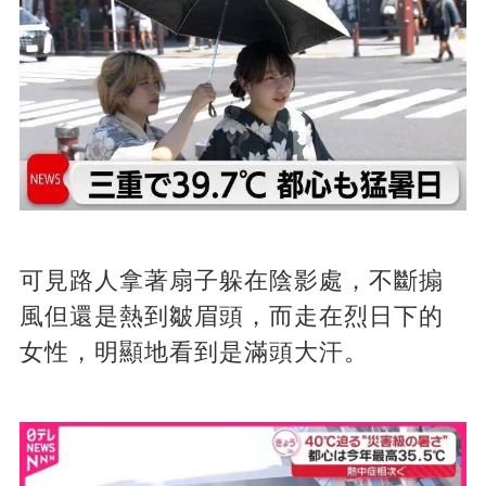
可見路人拿著扇子躲在陰影處，不斷搧
風但還是熱到皺眉頭，而走在烈日下的
女性，明顯地看到是滿頭大汗。