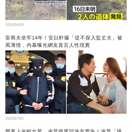
2024/04/29
富商夫坐牢14年！安以軒爆「從不探入監丈夫」被
罵薄情，內幕曝光網友直言人性現實
2026/07/03
螢幕上光鮮女星，凌晨摸黑回漁市賣魚！凌晨「摸