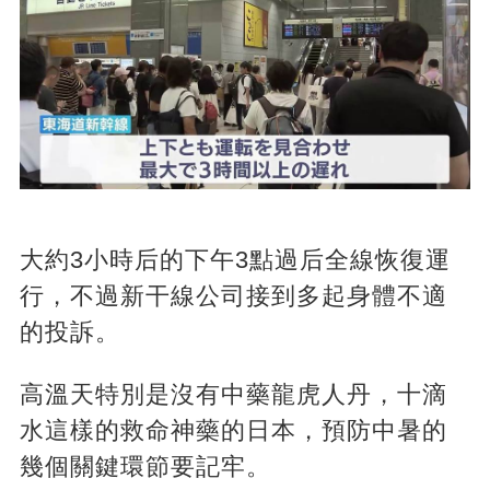
大約3小時后的下午3點過后全線恢復運
行，不過新干線公司接到多起身體不適
的投訴。
高溫天特別是沒有中藥龍虎人丹，十滴
水這樣的救命神藥的日本，預防中暑的
幾個關鍵環節要記牢。