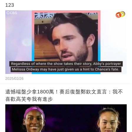
123
2025/02/26
遺憾端盤少拿1800萬！賽后復盤鄭欽文直言：我不
喜歡高芙夸我有進步