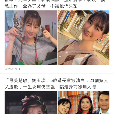
黑工作」全為了父母：不讓他們失望
2026/07/01
「最美趙敏」劉玉璞：5歲遭長輩毀清白，21歲嫁人
又遭欺，一生坎坷仍堅強，臨走身前卻無人陪