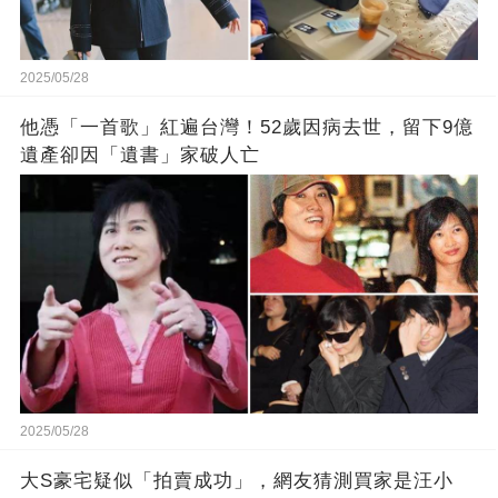
2025/05/28
他憑「一首歌」紅遍台灣！52歲因病去世，留下9億
遺產卻因「遺書」家破人亡
2025/05/28
大S豪宅疑似「拍賣成功」，網友猜測買家是汪小