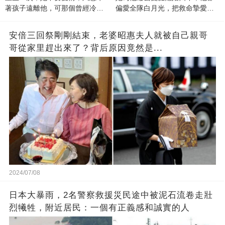
著孩子遠離他，可那個曾經冷漠
偏愛全隊白月光，把救命摯愛當
的男人，一次次將她逼入懷中...
成畢生負擔
安倍三回祭剛剛結束，老婆昭惠夫人就被自己親哥
哥從家里趕出來了？背后原因竟然是...
2024/07/08
日本大暴雨，2名警察救援災民途中被泥石流卷走壯
烈犧牲，附近居民：一個有正義感和誠實的人