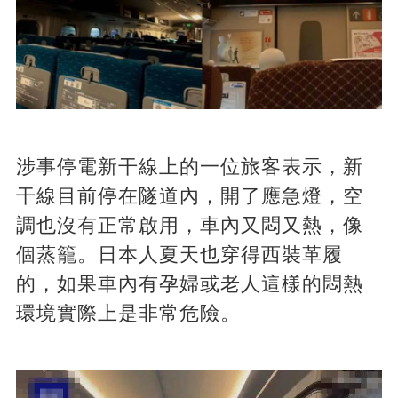
涉事停電新干線上的一位旅客表示，新
干線目前停在隧道內，開了應急燈，空
調也沒有正常啟用，車內又悶又熱，像
個蒸籠。日本人夏天也穿得西裝革履
的，如果車內有孕婦或老人這樣的悶熱
環境實際上是非常危險。