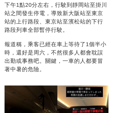
下午1點20分左右，行駛到靜岡站至掛川
站之間發生停電，導致新大阪站至東京
站的上行路段、東京站至濱松站的下行
路段列車全部暫停行駛。
報道稱，乘客已經在車上等待了1個半小
時，還好是周六，不然很多人都會耽誤
出勤或事務吧。關鍵，一車的人都要冒
著中暑的危險。