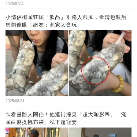
2025/07/11
小情侶街頭狂炫「飲品」引路人跟風，看清包裝后
集體傻眼！網友：商家太會玩
2025/06/21
乍看是路人阿伯！他逛街撞見「超大咖影帝」「滿
頭白髮提帆布袋」私下超寵妻