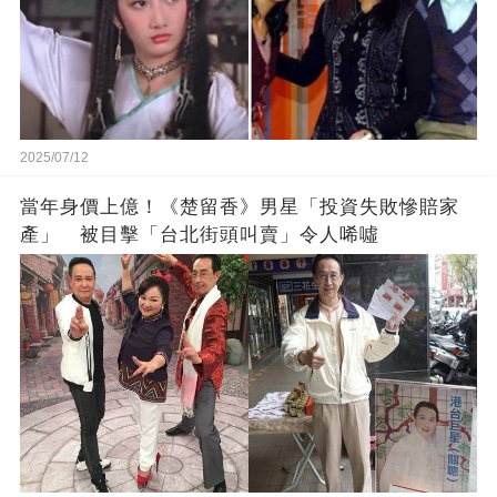
2025/07/12
當年身價上億！《楚留香》男星「投資失敗慘賠家
產」 被目擊「台北街頭叫賣」令人唏噓