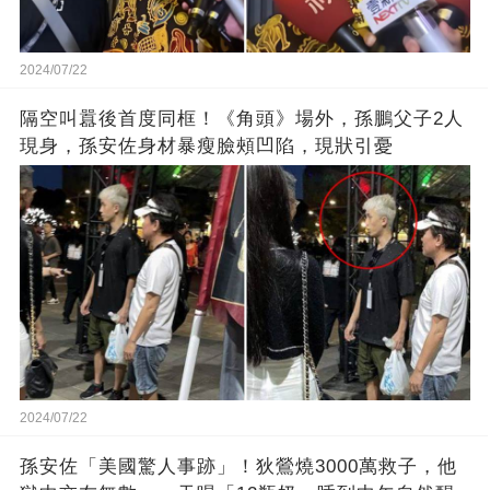
2024/07/22
隔空叫囂後首度同框！《角頭》場外，孫鵬父子2人
現身，孫安佐身材暴瘦臉頰凹陷，現狀引憂
2024/07/22
孫安佐「美國驚人事跡」！狄鶯燒3000萬救子，他