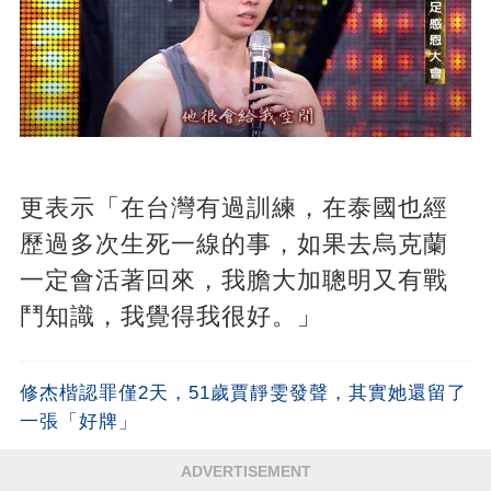
更表示「在台灣有過訓練，在泰國也經
歷過多次生死一線的事，如果去烏克蘭
一定會活著回來，我膽大加聰明又有戰
鬥知識，我覺得我很好。」
修杰楷認罪僅2天，51歲賈靜雯發聲，其實她還留了
一張「好牌」
ADVERTISEMENT