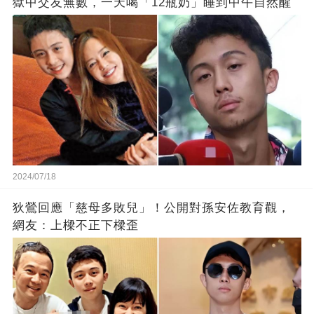
獄中交友無數，一天喝「12瓶奶」睡到中午自然醒
2024/07/18
狄鶯回應「慈母多敗兒」！公開對孫安佐教育觀，
網友：上樑不正下樑歪