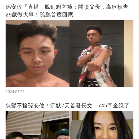
孫安佐「直播」脫到剩內褲：開噴父母，高歌預告
25歲做大事！孫鵬首度回應
2024/07/01
狄鶯不捨孫安佐！沉默7天首發長文：745字全說了