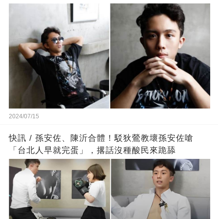
2024/07/15
快訊 / 孫安佐、陳沂合體！駁狄鶯教壞孫安佐嗆
「台北人早就完蛋」，撂話沒種酸民來跪舔