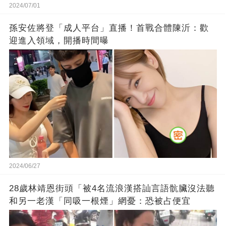
2024/07/01
孫安佐將登「成人平台」直播！首戰合體陳沂：歡
迎進入領域，開播時間曝
2024/06/27
28歲林靖恩街頭「被4名流浪漢搭訕言語骯臟沒法聽
和另一老漢「同吸一根煙」網憂：恐被占便宜