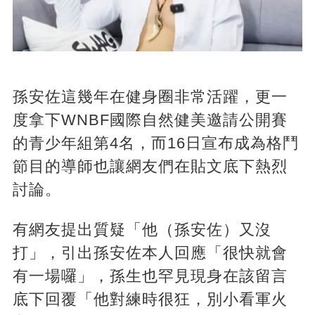
孫安佐這幾年在健身圈非常活躍，更一
度拿下WNBF國際自然健美邀請公開賽
的青少年組第4名，而16日宣布成為格鬥
節目的導師也讓網友們在貼文底下熱烈
討論。
有網友提出質疑「他（孫安佐）又沒
打」，引出孫安佐本人回應「很快就會
有一場囉」，孫生也罕見現身在該留言
底下回覆「他對練時很狂，別小看軍火