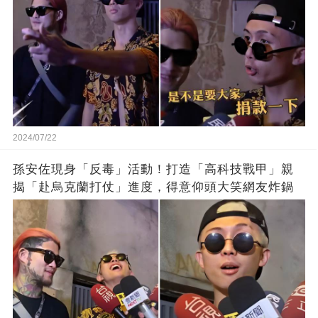
2024/07/22
孫安佐現身「反毒」活動！打造「高科技戰甲」親
揭「赴烏克蘭打仗」進度，得意仰頭大笑網友炸鍋