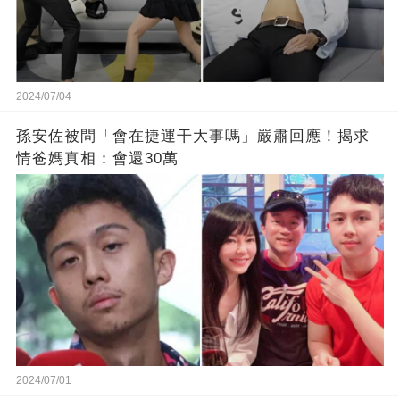
2024/07/04
孫安佐被問「會在捷運干大事嗎」嚴肅回應！揭求
情爸媽真相：會還30萬
2024/07/01