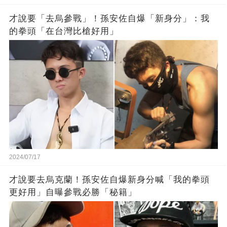
才說要「去烏參戰」！孫安佐自爆「新身分」：我
的拳頭「在台灣比槍好用」
2024/07/17
才說要去烏克蘭！孫安佐自爆新身分喊「我的拳頭
更好用」自曝參戰必勝「秘籍」