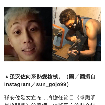
▲孫安佐向來熱愛槍械。（圖／翻攝自
Instagram／sun_gojo99）
孫安佐發文宣布，將擔任節目《拳願明