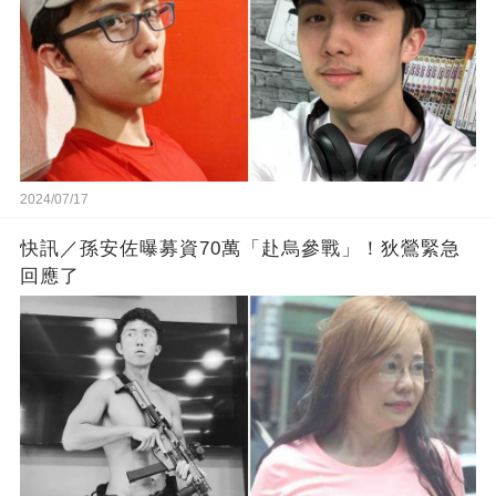
2024/07/17
快訊／孫安佐曝募資70萬「赴烏參戰」！狄鶯緊急
回應了