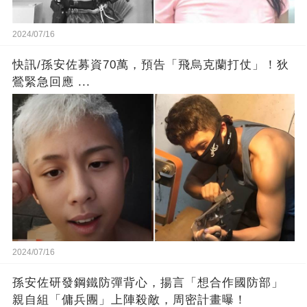
2024/07/16
快訊/孫安佐募資70萬，預告「飛烏克蘭打仗」！狄
鶯緊急回應 ...
2024/07/16
孫安佐研發鋼鐵防彈背心，揚言「想合作國防部」
親自組「傭兵團」上陣殺敵，周密計畫曝！