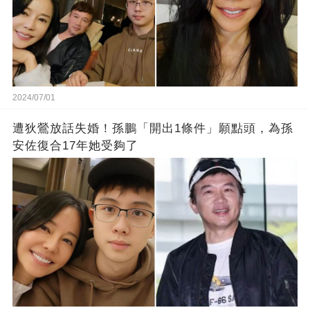
2024/07/01
遭狄鶯放話失婚！孫鵬「開出1條件」願點頭，為孫
安佐復合17年她受夠了