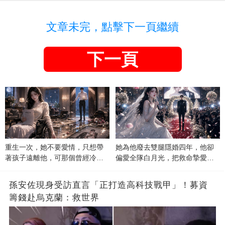
文章未完，點擊下一頁繼續
下一頁
重生一次，她不要愛情，只想帶
她為他廢去雙腿隱婚四年，他卻
著孩子遠離他，可那個曾經冷漠
偏愛全隊白月光，把救命摯愛當
的男人，一次次將她逼入懷中...
成畢生負擔
孫安佐現身受訪直言「正打造高科技戰甲」！募資
籌錢赴烏克蘭：救世界