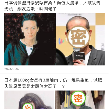
日本偶像型男慘變歐吉桑！顏值大崩壞，大皺紋秀
光頭，網友崩潰：瞬間老了
2024/08/07
日本超100kg女星有3層腩肉，仍一堆男生追，減肥
失敗原因竟是太顏值太高了！？