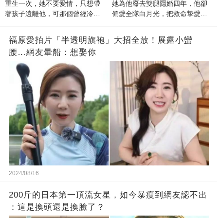
重生一次，她不要愛情，只想帶
她為他廢去雙腿隱婚四年，他卻
著孩子遠離他，可那個曾經冷漠
偏愛全隊白月光，把救命摯愛當
的男人，一次次將她逼入懷中...
成畢生負擔
福原愛拍片「半透明旗袍」大招全放！展露小蠻
腰…網友暈船：想娶你
2024/08/16
200斤的日本第一頂流女星，如今暴瘦到網友認不出​
：這是換頭還是換臉了？