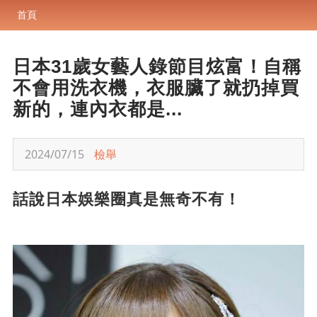
首頁
日本31歲女藝人錄節目炫富！自稱
不會用洗衣機，衣服臟了就扔掉買
新的，連內衣都是...
2024/07/15
檢舉
話說日本娛樂圈真是無奇不有！