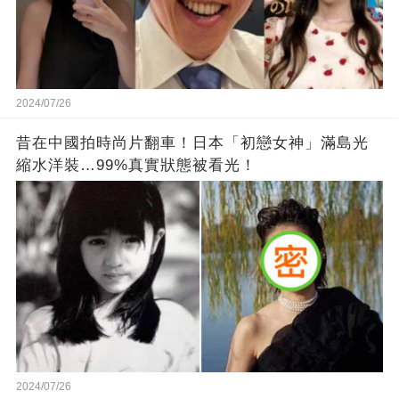
2024/07/26
昔在中國拍時尚片翻車！日本「初戀女神」滿島光
縮水洋裝…99%真實狀態被看光！
2024/07/26