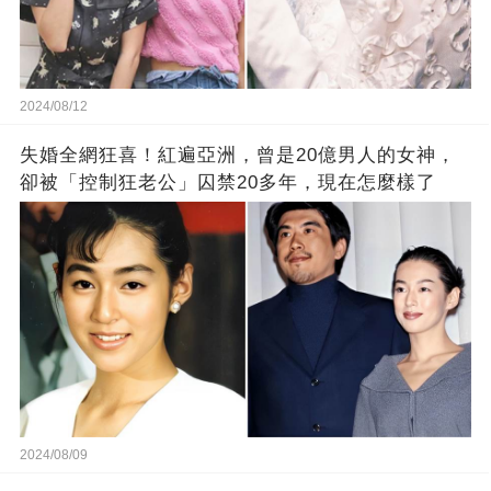
2024/08/12
失婚全網狂喜！紅遍亞洲，曾是20億男人的女神，
卻被「控制狂老公」囚禁20多年，現在怎麼樣了
2024/08/09