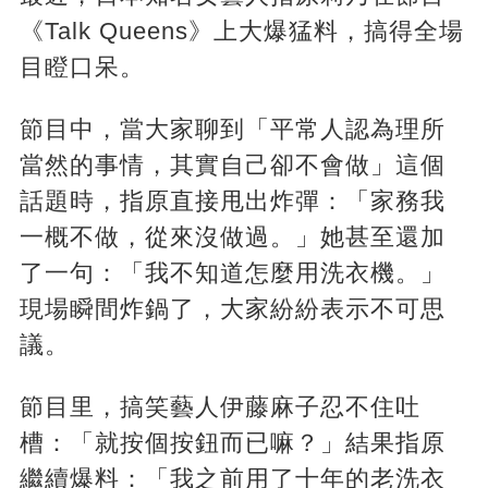
《Talk Queens》上大爆猛料，搞得全場
目瞪口呆。
節目中，當大家聊到「平常人認為理所
當然的事情，其實自己卻不會做」這個
話題時，指原直接甩出炸彈：「家務我
一概不做，從來沒做過。」她甚至還加
了一句：「我不知道怎麼用洗衣機。」
現場瞬間炸鍋了，大家紛紛表示不可思
議。
節目里，搞笑藝人伊藤麻子忍不住吐
槽：「就按個按鈕而已嘛？」結果指原
繼續爆料：「我之前用了十年的老洗衣