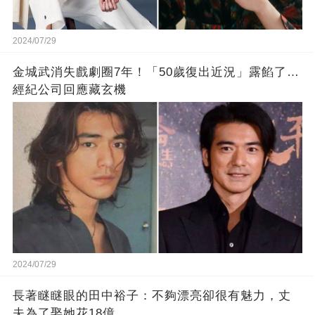
2024/07/29
金城武消失戲劇圈7年！「50歲復出近況」露餡了…
經紀公司回應藏玄機
2024/07/29
長著瞇瞇眼的田中裕子：不夠漂亮卻很有魅力，丈
夫為了娶她花18億