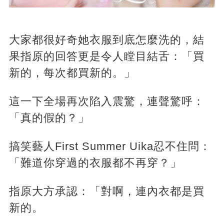
大家都很好奇她衣服到底怎麼洗的，結
果指原的回答更是令人瞠目結舌：「買
新的，每次都買新的。」
這一下全場再次陷入震驚，連聲驚呼：
「真的假的？」
搞笑藝人First Summer Uika忍不住問：
「難道你穿過的衣服都不再穿？」
指原大方承認：「對啊，連內衣都是買
新的。