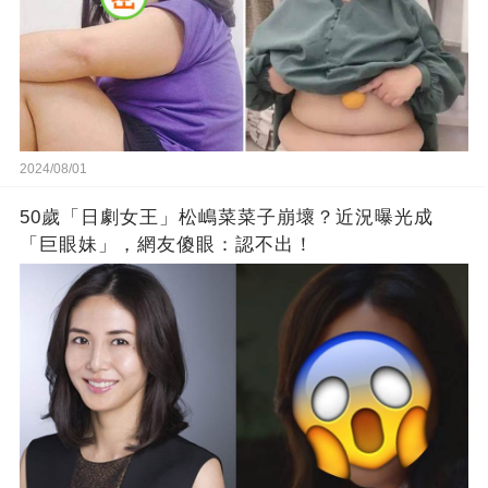
2024/08/01
50歲「日劇女王」松嶋菜菜子崩壞？近況曝光成
「巨眼妹」，網友傻眼：認不出！