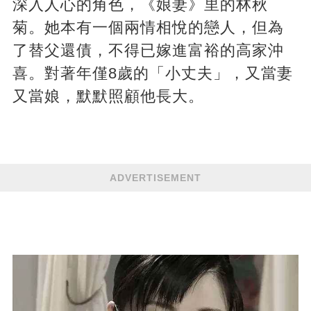
深入人心的角色，《娘妻》里的林秋
菊。她本有一個兩情相悅的戀人，但為
了替父還債，不得已嫁進富裕的高家沖
喜。對著年僅8歲的「小丈夫」，又當妻
又當娘，默默照顧他長大。
ADVERTISEMENT