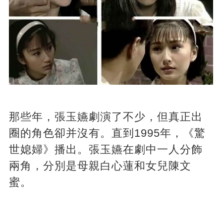
那些年，張玉嬿劇演了不少，但真正出
圈的角色卻并沒有。直到1995年，《驚
世媳婦》播出。張玉嬿在劇中一人分飾
兩角，分別是母親白心蓮和女兒陳文
蜜。