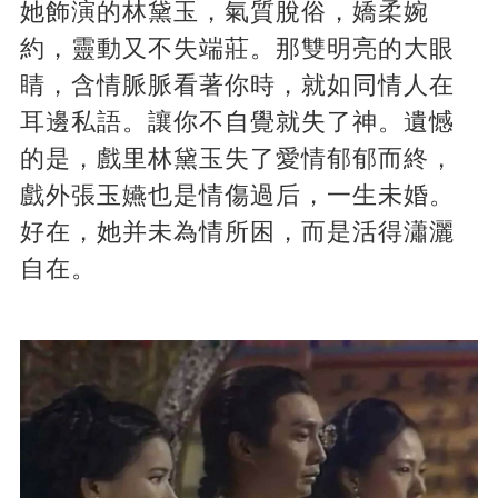
她飾演的林黛玉，氣質脫俗，嬌柔婉
約，靈動又不失端莊。那雙明亮的大眼
睛，含情脈脈看著你時，就如同情人在
耳邊私語。讓你不自覺就失了神。遺憾
的是，戲里林黛玉失了愛情郁郁而終，
戲外張玉嬿也是情傷過后，一生未婚。
好在，她并未為情所困，而是活得瀟灑
自在。