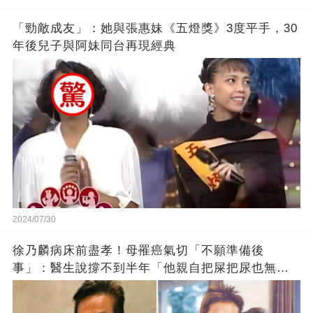
「勁敵成友」：她與張惠妹《五燈獎》3度平手，30
年後兒子與阿妹同台再現經典
2024/07/30
徐乃麟病床前盡孝！母罹癌氣切「不願準備後
事」：醫生說撐不到半年「他親自把屎把尿也無
悔」