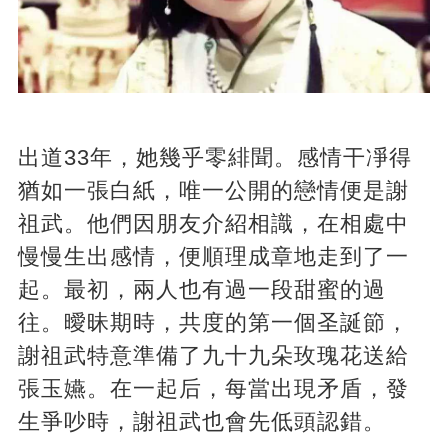
出道33年，她幾乎零緋聞。感情干凈得
猶如一張白紙，唯一公開的戀情便是謝
祖武。他們因朋友介紹相識，在相處中
慢慢生出感情，便順理成章地走到了一
起。最初，兩人也有過一段甜蜜的過
往。曖昧期時，共度的第一個圣誕節，
謝祖武特意準備了九十九朵玫瑰花送給
張玉嬿。在一起后，每當出現矛盾，發
生爭吵時，謝祖武也會先低頭認錯。