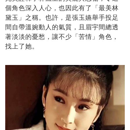
個角色深入人心，也因此有了「最美林
黛玉」之稱。也許，是張玉嬿舉手投足
間自帶溫婉動人的氣質，且眉宇間總透
著淡淡的憂愁，讓不少「苦情」角色，
找上了她。