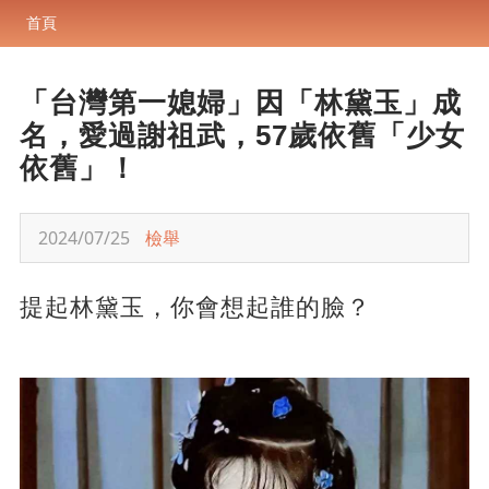
首頁
「台灣第一媳婦」因「林黛玉」成
名，愛過謝祖武，57歲依舊「少女
依舊」！
2024/07/25
檢舉
提起林黛玉，你會想起誰的臉？