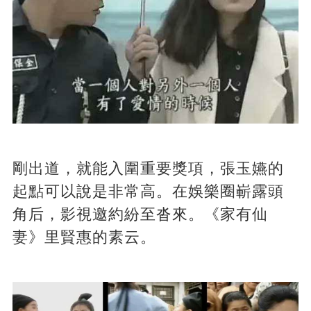
剛出道，就能入圍重要獎項，張玉嬿的
起點可以說是非常高。在娛樂圈嶄露頭
角后，影視邀約紛至沓來。《家有仙
妻》里賢惠的素云。