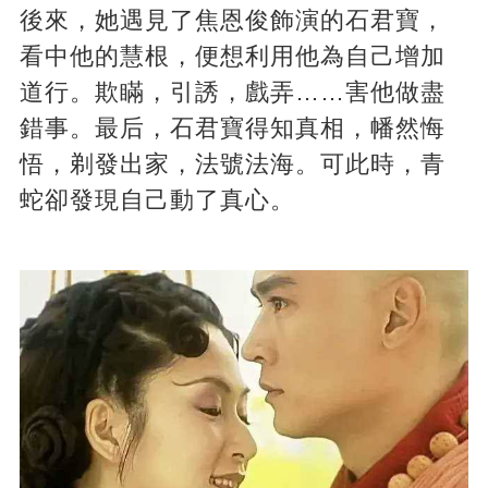
後來，她遇見了焦恩俊飾演的石君寶，
看中他的慧根，便想利用他為自己增加
道行。欺瞞，引誘，戲弄……害他做盡
錯事。最后，石君寶得知真相，幡然悔
悟，剃發出家，法號法海。可此時，青
蛇卻發現自己動了真心。