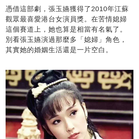
憑借這部劇，張玉嬿獲得了2010年江蘇
觀眾最喜愛港台女演員獎。在苦情媳婦
這個賽道上，她也算是相當有名氣了。
別看張玉嬿演過那麼多「媳婦」角色，
其實她的婚姻生活還是一片空白。