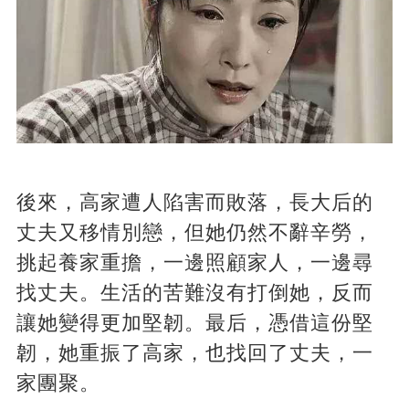
後來，高家遭人陷害而敗落，長大后的
丈夫又移情別戀，但她仍然不辭辛勞，
挑起養家重擔，一邊照顧家人，一邊尋
找丈夫。生活的苦難沒有打倒她，反而
讓她變得更加堅韌。最后，憑借這份堅
韌，她重振了高家，也找回了丈夫，一
家團聚。