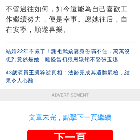
不管過往如何，如今還能為自己喜歡工
作繼續努力，便是幸事。愿她往后，自
在安寧，順遂喜樂。
結婚22年不藏了！謝祖武嬌妻身份瞞不住，萬萬沒
想到竟然是她，難怪當初狠甩嶽翎不娶張玉嬿
43歲演員王凱猝逝真相！法醫完成其遺體屍檢，結
果令人心酸
ADVERTISEMENT
文章未完，點擊下一頁繼續
下一頁