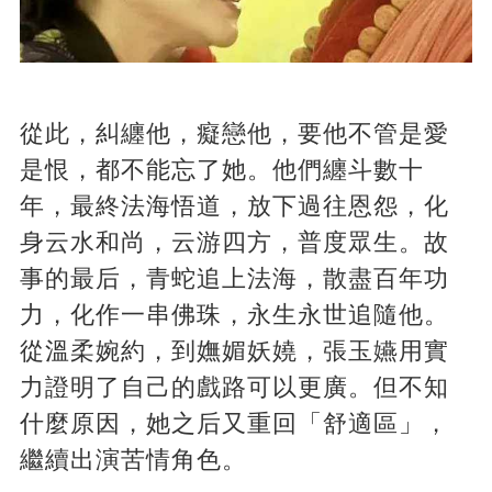
從此，糾纏他，癡戀他，要他不管是愛
是恨，都不能忘了她。他們纏斗數十
年，最終法海悟道，放下過往恩怨，化
身云水和尚，云游四方，普度眾生。故
事的最后，青蛇追上法海，散盡百年功
力，化作一串佛珠，永生永世追隨他。
從溫柔婉約，到嫵媚妖嬈，張玉嬿用實
力證明了自己的戲路可以更廣。但不知
什麼原因，她之后又重回「舒適區」，
繼續出演苦情角色。