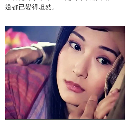
嬿都已變得坦然。