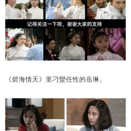
《碧海情天》里刁蠻任性的岳琳。