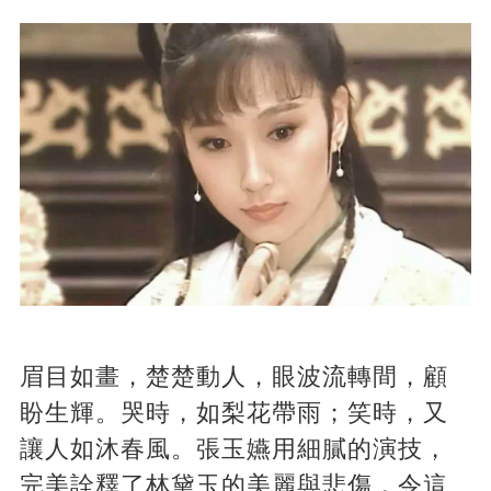
眉目如畫，楚楚動人，眼波流轉間，顧
盼生輝。哭時，如梨花帶雨；笑時，又
讓人如沐春風。張玉嬿用細膩的演技，
完美詮釋了林黛玉的美麗與悲傷，令這