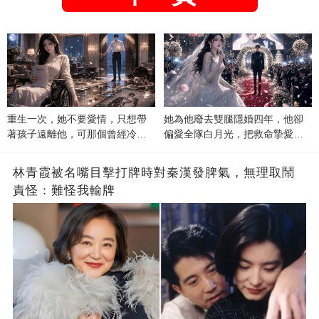
重生一次，她不要愛情，只想帶
她為他廢去雙腿隱婚四年，他卻
著孩子遠離他，可那個曾經冷漠
偏愛全隊白月光，把救命摯愛當
的男人，一次次將她逼入懷中...
成畢生負擔
林青霞被名嘴目擊打牌時對秦漢發脾氣，無理取鬧
責怪：難怪我輸牌