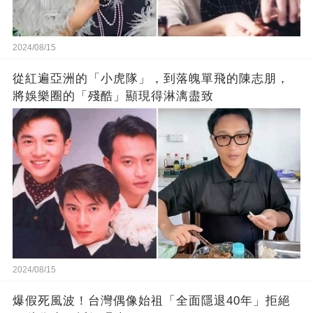
2024/08/15
從紅遍亞洲的「小虎隊」，到落魄單飛的陳志朋，
將娛樂圈的「殘酷」顯現得淋漓盡致
2024/08/15
爆假死風波！台灣偶像始祖「全面隱退40年」拒絕