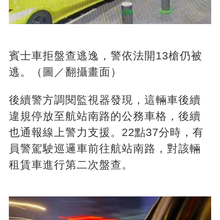
賓士車拒盤查逃逸，警依法開13槍仍被
逃。（圖／翻攝畫面）
後續警方調閱監視器發現，這輛車後續
違規停放至航站南路的公務車格，後續
也通報線上警力支援。22點37分時，有
員警駕駛巡邏車前往航站南路，對該輛
租賃車進行第二次盤查。