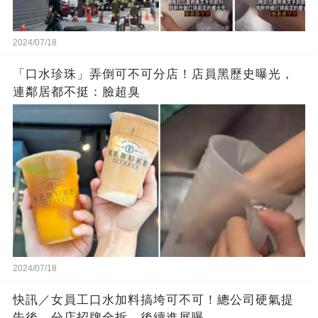
2024/07/18
「口水珍珠」弄倒可不可分店！店員黑歷史曝光，
連鄰居都不挺：臉超臭
2024/07/18
快訊／女員工口水加料搞垮可不可！總公司硬氣提
告後，分店招牌全拆，後續進展曝