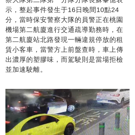
示，整起事件發生于16日晚間10點24
分，當時保安警察大隊的員警正在桃園
機場第二航廈進行交通疏導勤務時，在
第二航廈站北路發現一輛違規停放的租
賃小客車，當警方上前盤查時，車上傳
出濃厚的塑膠味，而駕駛則是當場拒檢
並加速駛離。