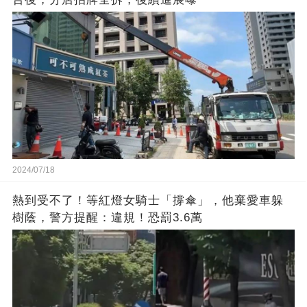
2024/07/18
熱到受不了！等紅燈女騎士「撐傘」，他棄愛車躲
樹蔭，警方提醒：違規！恐罰3.6萬