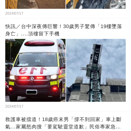
2024/07/17
快訊／台中深夜傳巨響！30歲男子驚傳「19樓墜落
身亡」....頂樓留下手機
2024/07/17
救護車被擋道！18歲癌末男「撐不到回家」車上斷
氣...家屬怒肉搜「要駕駛靈堂道歉」民俗專家急