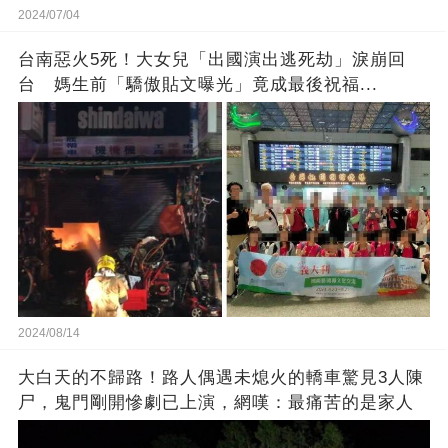
2024/07/04
台南惡火5死！大女兒「出國演出逃死劫」淚崩回
台 媽生前「驕傲貼文曝光」竟成最後祝福...
2024/08/14
大白天的不歸路！路人偶遇未熄火的轎車驚見3人陳
尸，鬼門剛開慘劇已上演，網嘆：最痛苦的是家人