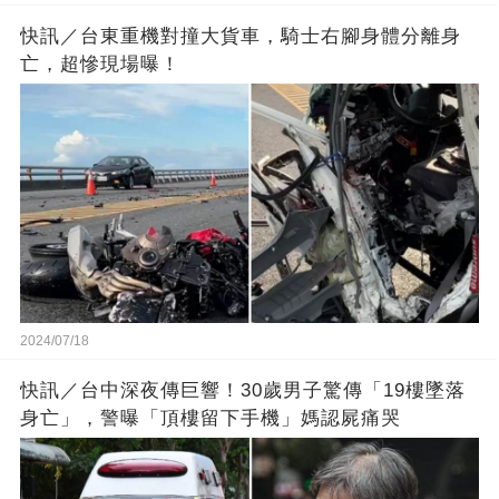
快訊／台東重機對撞大貨車，騎士右腳身體分離身
亡，超慘現場曝！
2024/07/18
快訊／台中深夜傳巨響！30歲男子驚傳「19樓墜落
身亡」，警曝「頂樓留下手機」媽認屍痛哭