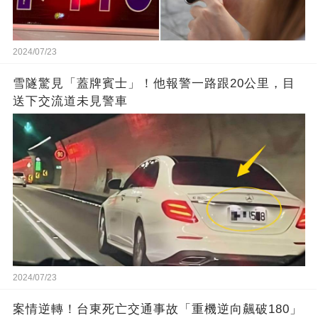
2024/07/23
雪隧驚見「蓋牌賓士」！他報警一路跟20公里，目
送下交流道未見警車
2024/07/23
案情逆轉！台東死亡交通事故「重機逆向飆破180」