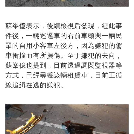
蘇峯億表示，後續檢視后發現，經此事
件後，一輛巡邏車的右前車頭與一輛民
眾的自用小客車左後方，因為嫌犯的駕
車衝撞而有所損傷。至于嫌犯的去向，
蘇峯億也提到，目前透過調閱監視器等
方式，已經尋獲該輛租賃車，目前正循
線追緝在逃的嫌犯。