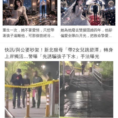
重生一次，她不要愛情，只想帶
她為他廢去雙腿隱婚四年，他卻
著孩子遠離他，可那個曾經冷漠
偏愛全隊白月光，把救命摯愛當
的男人，一次次將她逼入懷中...
成畢生負擔
快訊/與公婆吵架！新北狠母「帶2女兒跳碧潭」轉身
上岸獨活...警曝「先誘騙孩子下水」手法曝光