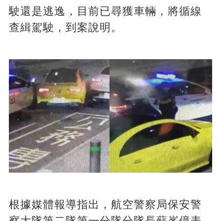
駛還是逃逸，目前已尋獲車輛，將循線
查緝駕駛，到案說明。
根據媒體報導指出，航空警察局保安警
察大隊第二隊第一分隊分隊長蘇峯億表