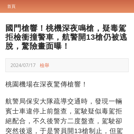
首頁
國門槍響！桃機深夜鳴槍，疑毒駕
拒檢衝撞警車，航警開13槍仍被逃
脫，驚險畫面曝！
2024/07/17
檢舉
桃園機場在深夜驚傳槍響！
航警局保安大隊疏導交通時，發現一輛
賓士車違停上前盤查，駕駛疑似毒駕拒
絕配合，不久後警方二度盤查，駕駛卻
突然後退，于是警員開13槍制止，但駕