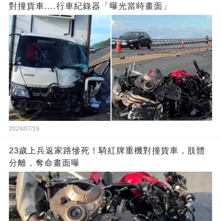
對撞貨車....行車紀錄器「曝光當時畫面」
2024/07/19
23歲上兵返家路慘死！騎紅牌重機對撞貨車，肢體
分離，奪命畫面曝