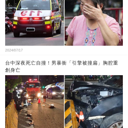
2024/07/17
台中深夜死亡自撞！男暴衝「引擎被撞扁」胸腔重
創身亡