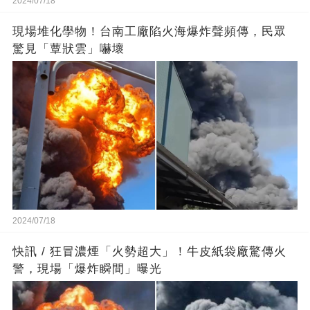
2024/07/18
現場堆化學物！台南工廠陷火海爆炸聲頻傳，民眾
驚見「蕈狀雲」嚇壞
2024/07/18
快訊 / 狂冒濃煙「火勢超大」！牛皮紙袋廠驚傳火
警，現場「爆炸瞬間」曝光