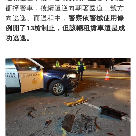
衝撞警車，後續還逆向朝著國道二號方
向逃逸。而過程中，
警察依警械使用條
例開了13槍制止，但該輛租賃車還是成
功逃逸。