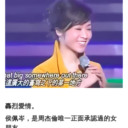
轟烈愛‍‍‍情。
侯佩岑，是周杰倫唯一正面承認過的女
朋友。