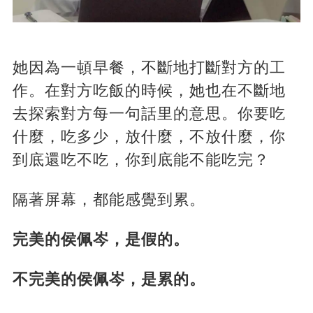
她因為一頓早餐，不斷地打斷對方的工
作。在對方吃飯的時候，她也在不斷地
去探索對方每一句話里的意思。你要吃
什麼，吃多少，放什麼，不放什麼，你
到底還吃不吃，你到底能不能吃完？
隔著屏幕，都能感覺到累。
完美的侯佩岑，是假的。
不完美的侯佩岑，是累的。