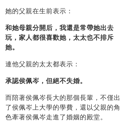
她的父親在生前表示：
和她母親分開后，我還是常帶她出去
玩，家人都很喜歡她，太太也不排斥
她。
連他父親的太太都表示：
承認侯佩岑，但絕不失婚。
而陪著侯佩岑長大的那個長輩，不僅出
了侯佩岑上大學的學費，還以父親的角
色牽著侯佩岑走進了婚姻的殿堂。