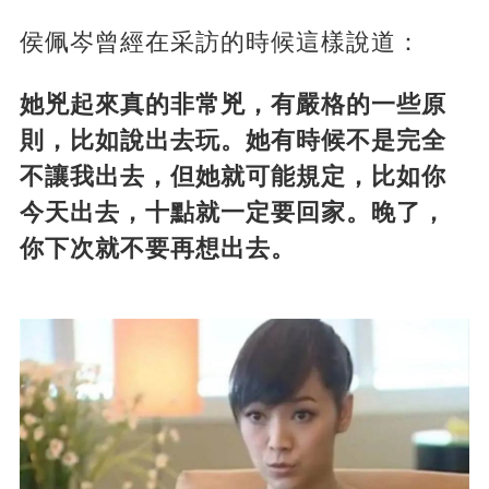
侯佩岑曾經在采訪的時候這樣說道：
她兇起來真的非常兇，有嚴格的一些原
則，比如說出去玩。她有時候不是完全
不讓我出去，但她就可能規定，比如你
今天出去，十點就一定要回家。晚了，
你下次就不要再想出去。