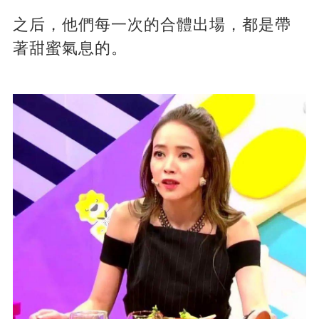
之后，他們每一次的合體出場，都是帶
著甜蜜氣息的。