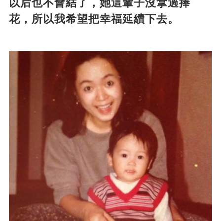
以后也不會結了，她這輩子沒拿過捧
花，所以我希望把幸福延續下去。