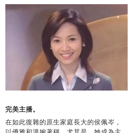
完美主‍播。
在如此復雜的原生家庭長大的侯佩岑，
以優雅和溫婉著稱。尤其是，她成為主