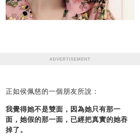
ADVERTISEMENT
正如侯佩慈的一個朋友所說：
我覺得她不是雙面，因為她只有那一
面，她假的那一面，已經把真實的她吞
掉了。