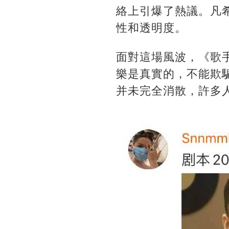
絡上引爆了熱議。凡
性和透明度。
面對這場風波，《歌手
樂是真實的，不能欺
并未完全消散，許多