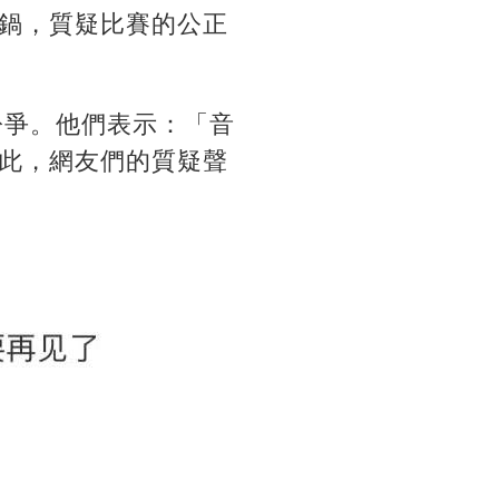
鍋，質疑比賽的公正
紛爭。他們表示：「音
此，網友們的質疑聲