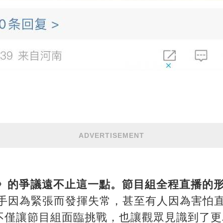
ADVERTISEMENT
4》的爭議遠不止這一點。節目組全程直播的
手因為緊張而發揮失常，甚至有人因為害怕
不僅讓節目組面臨挑戰，也讓觀眾見識到了更