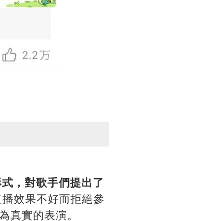
形式，對歌手們提出了
直播效果不好而拒絕參
為真實的表演。