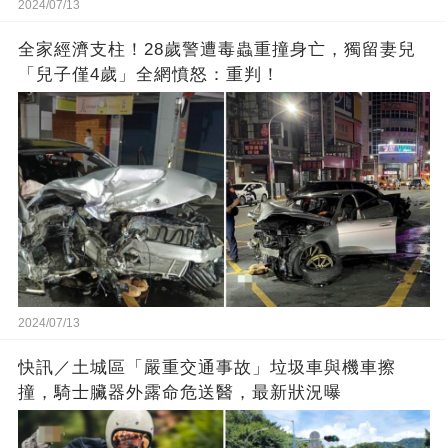
2024/07/13
全家經濟支柱！28歲警遭毒蟲重撞身亡，獨留妻兒
「兒子僅4歲」全網憤怒：重判！
2024/07/13
快訊／土城區「嚴重交通事故」垃圾車與機車擦
撞，騎士臟器外露命危送醫，最新狀況曝