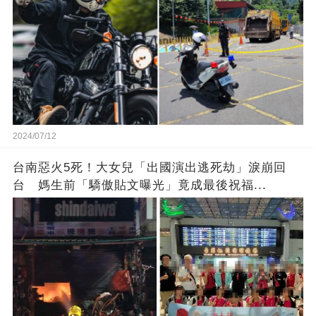
2024/07/12
台南惡火5死！大女兒「出國演出逃死劫」淚崩回
台 媽生前「驕傲貼文曝光」竟成最後祝福...