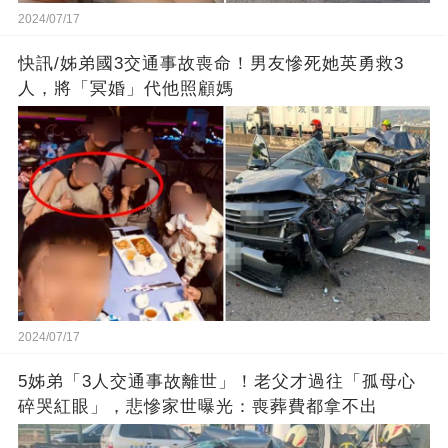
2024/07/17
快訊/姊弟國3交通事故喪命！男友慘死她英勇救3
人，將「冥婚」代他照顧媽
2024/07/17
5姊弟「3人交通事故離世」！老父才過往「孤母心
碎哭紅眼」，悲慘家世曝光：喪葬費都拿不出