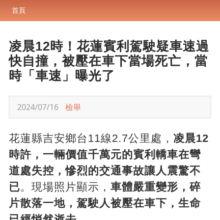
首頁
凌晨12時！花蓮賓利駕駛疑車速過
快自撞，被壓在車下當場死亡，當
時「車速」曝光了
2024/07/16
檢舉
花蓮縣吉安鄉台11線2.7公里處，
凌晨12
時許，一輛價值千萬元的賓利轎車在彎
道處失控，慘烈的交通事故讓人震驚不
已
。現場照片顯示，
車體嚴重變形，碎
片散落一地，駕駛人被壓在車下，生命
已經悄然逝去
。