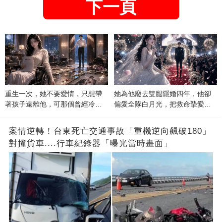
下一頁
重生一次，她不要愛情，只想帶
她為他廢去雙腿隱婚四年，他卻
著孩子遠離他，可那個曾經冷漠
偏愛全隊白月光，把救命摯愛當
的男人，一次次將她逼入懷中...
成畢生負擔
案情逆轉！台東死亡交通事故「重機逆向飆破180」
對撞貨車....行車紀錄器「曝光當時畫面」