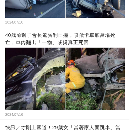
2024/07/16
40歲前獅子會長駕賓利自撞，噴飛卡車底當場死
亡，車內翻出「一物」或揭真正死因
2024/07/16
快訊／才剛上國道！29歲女「當著家人面跳車」當