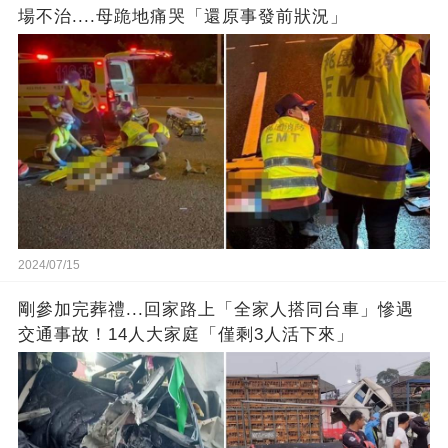
場不治....母跪地痛哭「還原事發前狀況」
2024/07/15
剛參加完葬禮...回家路上「全家人搭同台車」慘遇
交通事故！14人大家庭「僅剩3人活下來」