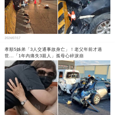
2024/07/17
孝順5姊弟「3人交通事故身亡」！老父年前才過
世...「1年內痛失3親人」孤母心碎淚崩