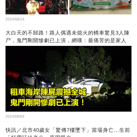
2024/08/14
大白天的不歸路！路人偶遇未熄火的轎車驚見3人陳
尸，鬼門剛開慘劇已上演，網嘆：最痛苦的是家人
2024/08/04
快訊／北市40歲女「驚傳7樓墜下」當場身亡...生前