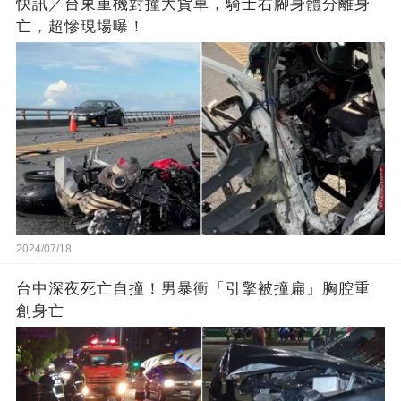
快訊／台東重機對撞大貨車，騎士右腳身體分離身
亡，超慘現場曝！
2024/07/18
台中深夜死亡自撞！男暴衝「引擎被撞扁」胸腔重
創身亡