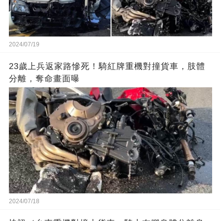
2024/07/19
23歲上兵返家路慘死！騎紅牌重機對撞貨車，肢體
分離，奪命畫面曝
2024/07/18