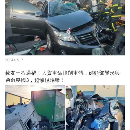
2024/07/17
載友一程遇禍！大貨車猛撞削車體，姊頸部變形與
弟命喪國3，超慘現場曝！