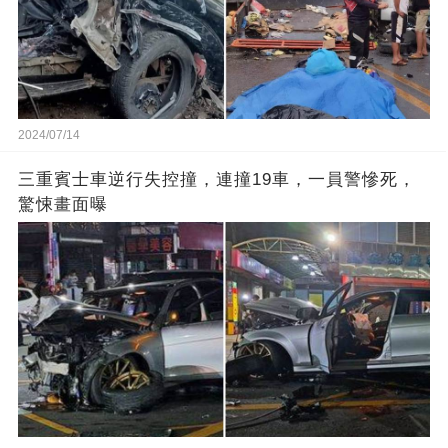
2024/07/14
三重賓士車逆行失控撞，連撞19車，一員警慘死，
驚悚畫面曝