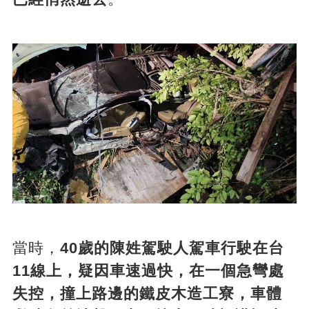
當時，
40歲的陳姓駕駛人駕車行駛在台
11線上，疑因車速過快，在一個急彎處
失控，撞上路邊的鐵皮木造工寮，車體