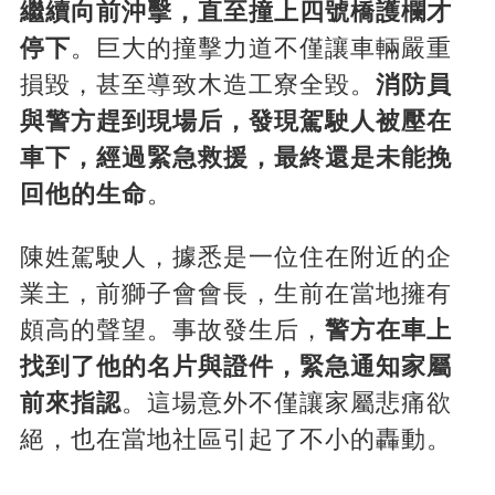
繼續向前沖擊，直至撞上四號橋護欄才
停下
。巨大的撞擊力道不僅讓車輛嚴重
損毀，甚至導致木造工寮全毀。
消防員
與警方趕到現場后，發現駕駛人被壓在
車下，經過緊急救援，最終還是未能挽
回他的生命
。
陳姓駕駛人，據悉是一位住在附近的企
業主，前獅子會會長，生前在當地擁有
頗高的聲望。事故發生后，
警方在車上
找到了他的名片與證件，緊急通知家屬
前來指認
。這場意外不僅讓家屬悲痛欲
絕，也在當地社區引起了不小的轟動。