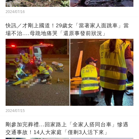
2024/07/16
快訊／才剛上國道！29歲女「當著家人面跳車」當
場不治....母跪地痛哭「還原事發前狀況」
2024/07/15
剛參加完葬禮...回家路上「全家人搭同台車」慘遇
交通事故！14人大家庭「僅剩3人活下來」