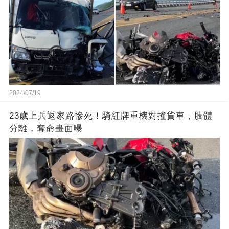
2024/07/19
23歲上兵返家路慘死！騎紅牌重機對撞貨車，肢體
分離，奪命畫面曝