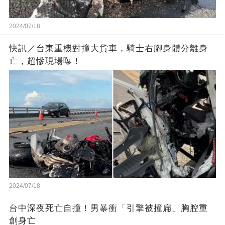
2024/07/18
快訊／台東重機對撞大貨車，騎士右腳身體分離身
亡，超慘現場曝！
2024/07/18
台中深夜死亡自撞！男暴衝「引擎被撞扁」胸腔重
創身亡