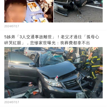
2024/07/17
5姊弟「3人交通事故離世」！老父才過往「孤母心
碎哭紅眼」，悲慘家世曝光：喪葬費都拿不出
2024/07/17