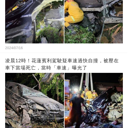
2024/07/16
凌晨12時！花蓮賓利駕駛疑車速過快自撞，被壓在
車下當場死亡，當時「車速」曝光了