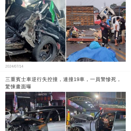
2024/07/14
三重賓士車逆行失控撞，連撞19車，一員警慘死，
驚悚畫面曝