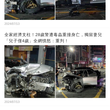
2024/07/13
全家經濟支柱！28歲警遭毒蟲重撞身亡，獨留妻兒
「兒子僅4歲」全網憤怒：重判！
2024/07/13