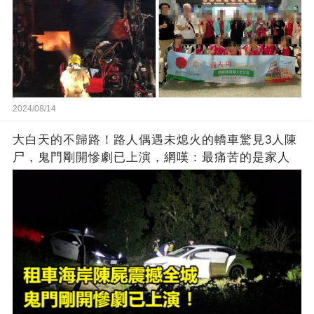
2024/08/14
大白天的不歸路！路人偶遇未熄火的轎車驚見3人陳
尸，鬼門剛開慘劇已上演，網嘆：最痛苦的是家人