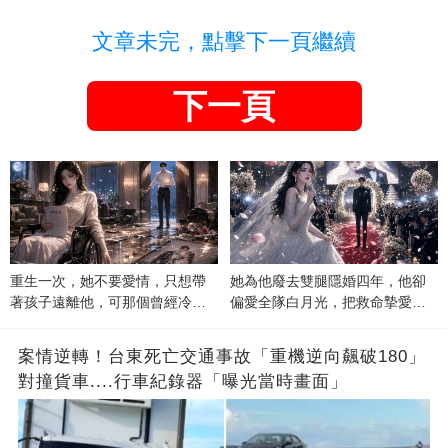
文章未完，點擊下一頁繼續
下一頁
重生一次，她不要愛情，只想帶
她為他廢去雙腿隱婚四年，他卻
著孩子遠離他，可那個曾經冷漠
偏愛全隊白月光，把救命摯愛當
的男人，一次次將她逼入懷中...
成畢生負擔
案情逆轉！台東死亡交通事故「重機逆向飆破180」
對撞貨車....行車紀錄器「曝光當時畫面」