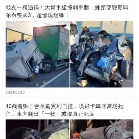
載友一程遇禍！大貨車猛撞削車體，姊頸部變形與
弟命喪國3，超慘現場曝！
2024/07/16
40歲前獅子會長駕賓利自撞，噴飛卡車底當場死
亡，車內翻出「一物」或揭真正死因