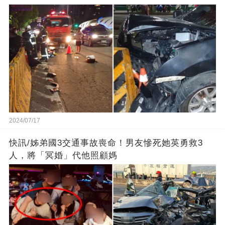
2024/07/17
快訊/姊弟國3交通事故喪命！男友慘死她英勇救3
人，將「冥婚」代他照顧媽