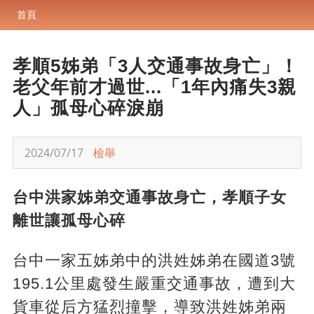
首頁
孝順5姊弟「3人交通事故身亡」！
老父年前才過世...「1年內痛失3親
人」孤母心碎淚崩
2024/07/17
檢舉
台中洪家姊弟交通事故身亡，孝順子女
離世讓孤母心碎
台中一家五姊弟中的洪姓姊弟在國道3號
195.1公里處發生嚴重交通事故，遭到大
貨車從后方猛烈撞擊，導致洪姓姊弟兩