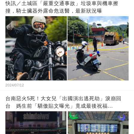
快訊／土城區「嚴重交通事故」垃圾車與機車擦
撞，騎士臟器外露命危送醫，最新狀況曝
2024/07/12
台南惡火5死！大女兒「出國演出逃死劫」淚崩回
台 媽生前「驕傲貼文曝光」竟成最後祝福...