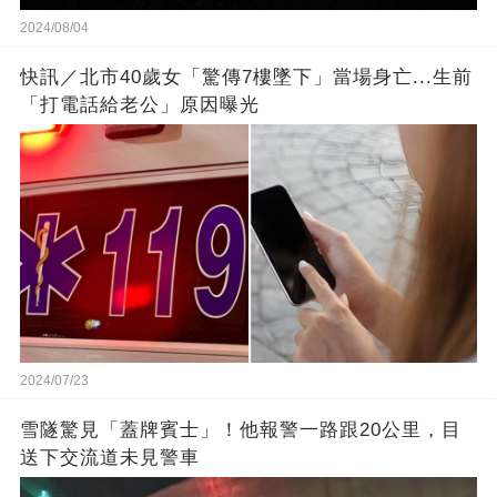
2024/08/04
快訊／北市40歲女「驚傳7樓墜下」當場身亡...生前
「打電話給老公」原因曝光
2024/07/23
雪隧驚見「蓋牌賓士」！他報警一路跟20公里，目
送下交流道未見警車