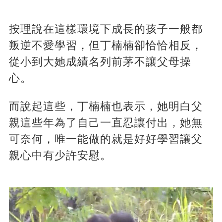
按理說在這樣環境下成長的孩子一般都
叛逆不愛學習，但丁楠楠卻恰恰相反，
從小到大她成績名列前茅不讓父母操
心。
而說起這些，丁楠楠也表示，她明白父
親這些年為了自己一直忍讓付出，她無
可奈何，唯一能做的就是好好學習讓父
親心中有少許安慰。