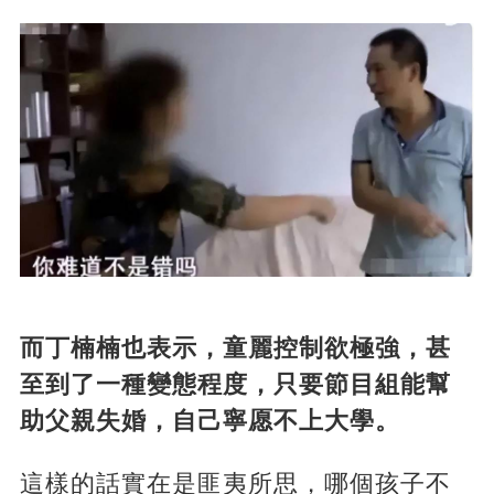
而丁楠楠也表示，童麗控制欲極強，甚
至到了一種變態程度，只要節目組能幫
助父親失婚，自己寧愿不上大學。
這樣的話實在是匪夷所思，哪個孩子不