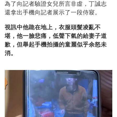
為了向記者驗證女兒所言非虛，丁誠志
還拿出手機向記者展示了一段侍寢。
視訊中他跪在地上，衣服頭髮凌亂不
堪，他一臉悲痛，低聲下氣的給妻子道
歉，但舉起手機拍攝的童麗似乎余怒未
消。