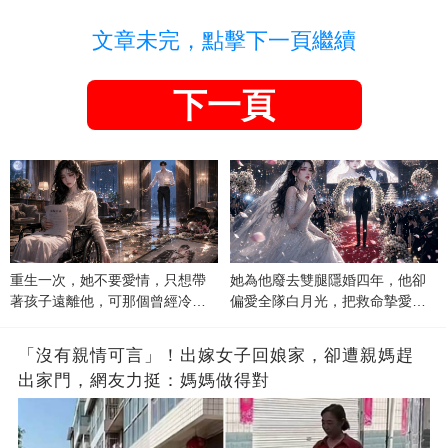
文章未完，點擊下一頁繼續
下一頁
重生一次，她不要愛情，只想帶
她為他廢去雙腿隱婚四年，他卻
著孩子遠離他，可那個曾經冷漠
偏愛全隊白月光，把救命摯愛當
的男人，一次次將她逼入懷中...
成畢生負擔
「沒有親情可言」！出嫁女子回娘家，卻遭親媽趕
出家門，網友力挺：媽媽做得對