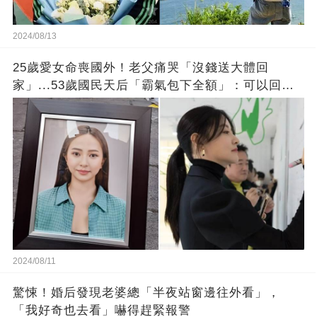
2024/08/13
25歲愛女命喪國外！老父痛哭「沒錢送大體回
家」...53歲國民天后「霸氣包下全額」：可以回家
了
2024/08/11
驚悚！婚后發現老婆總「半夜站窗邊往外看」，
「我好奇也去看」嚇得趕緊報警