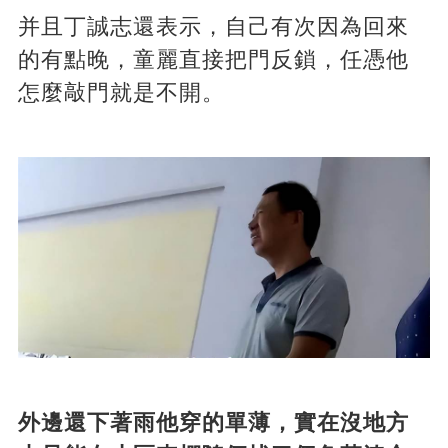
并且丁誠志還表示，自己有次因為回來
的有點晚，童麗直接把門反鎖，任憑他
怎麼敲門就是不開。
外邊還下著雨他穿的單薄，實在沒地方