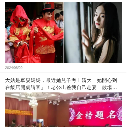
2024/08/09
大姑是單親媽媽，最近她兒子考上清大「她開心到
在飯店開桌請客」！老公出差我自己赴宴「散場時
婆婆要求我買單」：你們倆賺比較多，就當祝賀他
們～