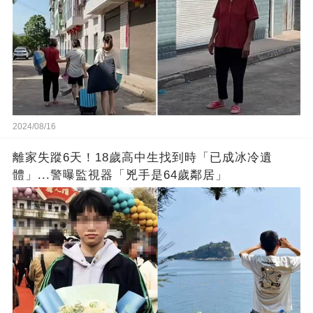
2024/08/16
離家失蹤6天！18歲高中生找到時「已成冰冷遺
體」...警曝監視器「兇手是64歲鄰居」