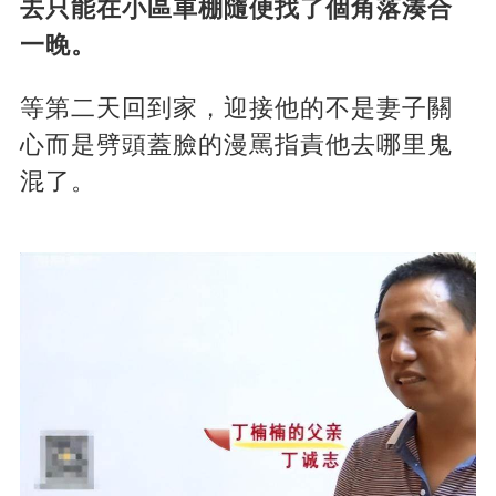
去只能在小區車棚隨便找了個角落湊合
一晚。
等第二天回到家，迎接他的不是妻子關
心而是劈頭蓋臉的漫罵指責他去哪里鬼
混了。