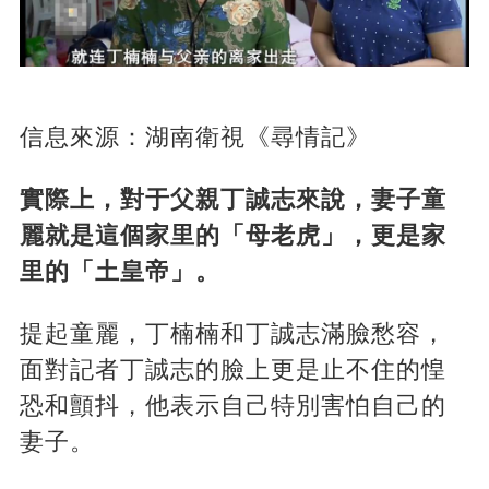
信息來源：湖南衛視《尋情記》
實際上，對于父親丁誠志來說，妻子童
麗就是這個家里的「母老虎」，更是家
里的「土皇帝」。
提起童麗，丁楠楠和丁誠志滿臉愁容，
面對記者丁誠志的臉上更是止不住的惶
恐和顫抖，他表示自己特別害怕自己的
妻子。