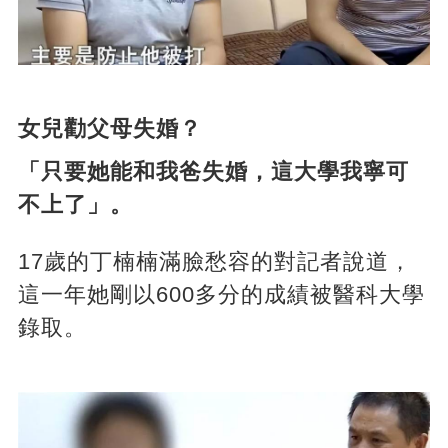
女兒勸父母失婚？
「只要她能和我爸失婚，這大學我寧可
不上了」。
17歲的丁楠楠滿臉愁容的對記者說道，
這一年她剛以600多分的成績被醫科大學
錄取。