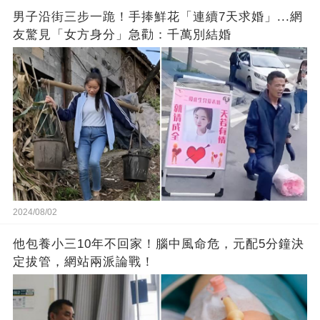
男子沿街三步一跪！手捧鮮花「連續7天求婚」...網
友驚見「女方身分」急勸：千萬別結婚
2024/08/02
他包養小三10年不回家！腦中風命危，元配5分鐘決
定拔管，網站兩派論戰！