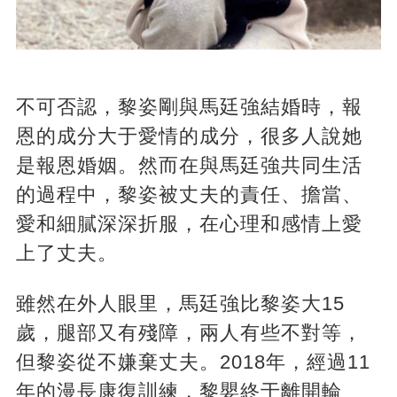
不可否認，黎姿剛與馬廷強結婚時，報
恩的成分大于愛情的成分，很多人說她
是報恩婚姻。然而在與馬廷強共同生活
的過程中，黎姿被丈夫的責任、擔當、
愛和細膩深深折服，在心理和感情上愛
上了丈夫。
雖然在外人眼里，馬廷強比黎姿大15
歲，腿部又有殘障，兩人有些不對等，
但黎姿從不嫌棄丈夫。2018年，經過11
年的漫長康復訓練，黎嬰終于離開輪