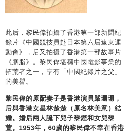
此后，黎民偉拍攝了香港第一部新聞紀
錄片《中國競技員赴日本第六屆遠東運
動會》，后又拍攝了香港第一部故事片
《胭脂》。黎民偉堪稱中國電影事業的
拓荒者之一，享有「中國紀錄片之父」
的美譽。
黎民偉的原配妻子是香港演員嚴珊珊，
后與香港女星林楚楚（原名林美意）結
婚。婚后兩人誕下兒子黎鏗和女兒黎
萱。1953年，60歲的黎民偉不幸在香港