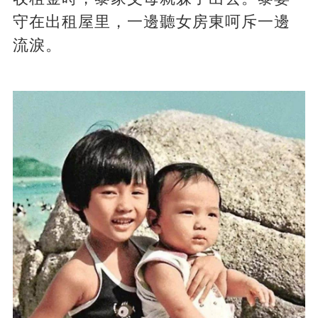
守在出租屋里，一邊聽女房東呵斥一邊
流淚。