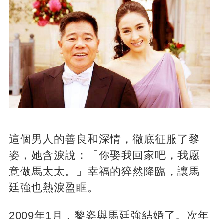
這個男人的善良和深情，徹底征服了黎
姿，她含淚說：「你娶我回家吧，我愿
意做馬太太。」幸福的猝然降臨，讓馬
廷強也熱淚盈眶。
2009年1月，黎姿與馬廷強結婚了。次年