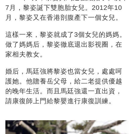
7月，黎姿誕下雙胞胎女兒。2012年10
月，黎姿又在香港剖腹產下一個女兒。
這樣一來，黎姿就成了3個女兒的媽媽。
做了媽媽后，黎姿徹底退出影視圈，在
家相夫教女。
婚后，馬廷強將黎姿也當女兒，處處呵
護她。他贍養岳父母，給二老提供優越
的晚年生活。而且馬廷強還一直出資，
請康復師上門給黎嬰進行康復訓練。