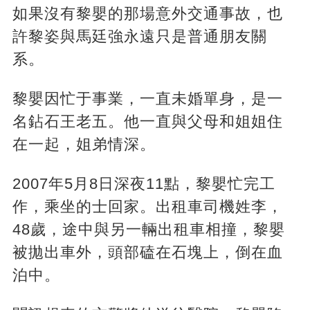
如果沒有黎嬰的那場意外交通事故，也
許黎姿與馬廷強永遠只是普通朋友關
系。
黎嬰因忙于事業，一直未婚單身，是一
名鉆石王老五。他一直與父母和姐姐住
在一起，姐弟情深。
2007年5月8日深夜11點，黎嬰忙完工
作，乘坐的士回家。出租車司機姓李，
48歲，途中與另一輛出租車相撞，黎嬰
被拋出車外，頭部磕在石塊上，倒在血
泊中。