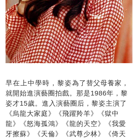
早在上中學時，黎姿為了替父母養家，
就開始進演藝圈拍戲。那是1986年，黎
姿才15歲。進入演藝圈后，黎姿主演了
《烏龍大家庭》《飛躍羚羊》《獄中
龍》《怒海孤鴻》《龍的天空》《我愛
牙擦蘇》《天倫》《武尊少林》《倚天