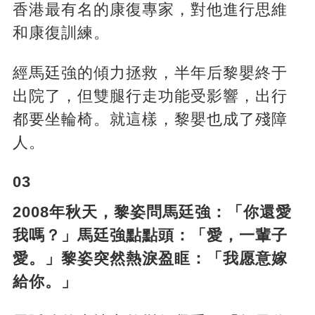
香港最有名的康復專家，對他進行思維
和康復訓練。
經馬廷強的傾力拯救，半年后黎嬰終于
出院了，但雙腿行走功能受影響，出行
都要坐輪椅。就這樣，黎嬰也成了殘障
人。
03
2008年秋天，黎姿問馬廷強：「你還愛
我嗎？」馬廷強點點頭：「愛，一輩子
愛。」黎姿突然熱淚盈眶：「我愿意嫁
給你。」