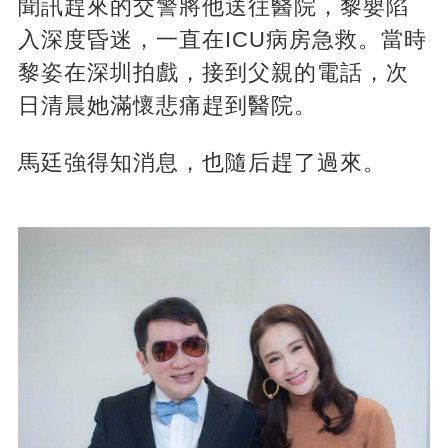
聞訊趕來的交警將他送往醫院，黎嬰陷
入深度昏迷，一直在ICU病房急救。當時
黎姿在深圳拍戲，接到父親的電話，次
日清晨她滿懷悲痛趕到醫院。
馬廷強得知消息，也隨后趕了過來。