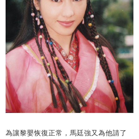
為讓黎嬰恢復正常，馬廷強又為他請了