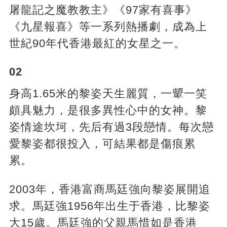
屠龍記之魔教教主》《97家有喜事》
《九星報喜》等一系列熱播劇，成為上
世紀90年代香港最紅的女星之一。
02
身高1.65米的黎姿天生麗質，一顰一笑
頗具魅力，是很多異性心中的女神。黎
姿情途坎坷，先后有過3段戀情。每次戀
愛黎姿都很投入，可結果都是傷痕累
累。
2003年，香港富商馬廷強向黎姿展開追
求。馬廷強1956年出生于香港，比黎姿
大15歲。馬廷強的父親馬惜如是香港