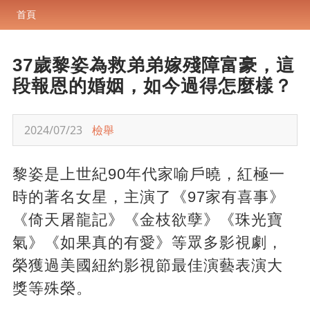
首頁
37歲黎姿為救弟弟嫁殘障富豪，這
段報恩的婚姻，如今過得怎麼樣？
2024/07/23
檢舉
黎姿是上世紀90年代家喻戶曉，紅極一
時的著名女星，主演了《97家有喜事》
《倚天屠龍記》《金枝欲孽》《珠光寶
氣》《如果真的有愛》等眾多影視劇，
榮獲過美國紐約影視節最佳演藝表演大
獎等殊榮。