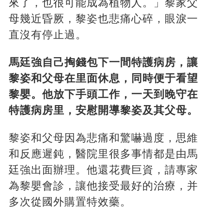
來了，也很可能成為植物人。」黎家父
母幾近昏厥，黎姿也悲痛心碎，眼淚一
直沒有停止過。
馬廷強自己掏錢包下一間特護病房，讓
黎姿和父母在里面休息，同時便于看望
黎嬰。他放下手頭工作，一天到晚守在
特護病房里，安慰開導黎姿及其父母。
黎姿和父母因為悲痛和驚嚇過度，思維
和反應遲鈍，醫院里很多事情都是由馬
廷強出面辦理。他還花費巨資，請專家
為黎嬰會診，讓他接受最好的治療，并
多次從國外購置特效藥。