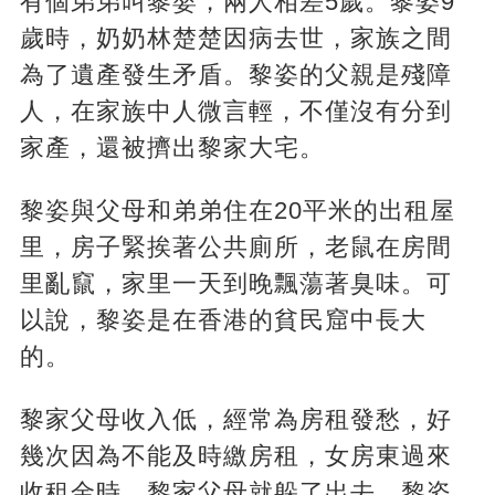
有個弟弟叫黎嬰，兩人相差5歲。黎姿9
歲時，奶奶林楚楚因病去世，家族之間
為了遺產發生矛盾。黎姿的父親是殘障
人，在家族中人微言輕，不僅沒有分到
家產，還被擠出黎家大宅。
黎姿與父母和弟弟住在20平米的出租屋
里，房子緊挨著公共廁所，老鼠在房間
里亂竄，家里一天到晚飄蕩著臭味。可
以說，黎姿是在香港的貧民窟中長大
的。
黎家父母收入低，經常為房租發愁，好
幾次因為不能及時繳房租，女房東過來
收租金時，黎家父母就躲了出去。黎姿