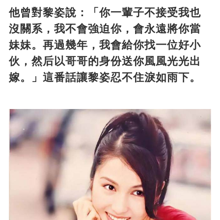
他曾對黎姿說：「你一輩子不接受我也
沒關系，我不會強迫你，會永遠將你當
妹妹。再過幾年，我會給你找一位好小
伙，然后以哥哥的身份送你風風光光出
嫁。」這番話讓黎姿忍不住淚如雨下。