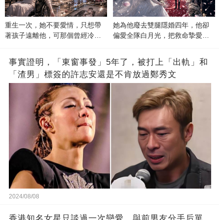
重生一次，她不要愛情，只想帶
她為他廢去雙腿隱婚四年，他卻
著孩子遠離他，可那個曾經冷漠
偏愛全隊白月光，把救命摯愛當
的男人，一次次將她逼入懷中...
成畢生負擔
事實證明，「東窗事發」5年了，被打上「出軌」和
「渣男」標簽的許志安還是不肯放過鄭秀文
2024/08/08
香港知名女星只談過一次戀愛，與前男友分手后單