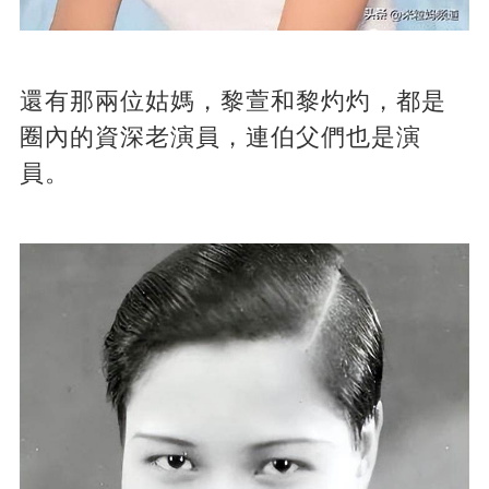
還有那兩位姑媽，黎萱和黎灼灼，都是
圈內的資深老演員，連伯父們也是演
員。