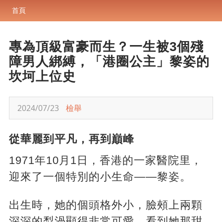
首頁
專為頂級富豪而生？一生被3個殘
障男人綁縛，「港圈公主」黎姿的
坎坷上位史
2024/07/23
檢舉
從華麗到平凡，再到巔峰
1971年10月1日，香港的一家醫院里，
迎來了一個特別的小生命——黎姿。
出生時，她的個頭格外小，臉頰上兩顆
深深的梨渦顯得非常可愛。看到她那甜