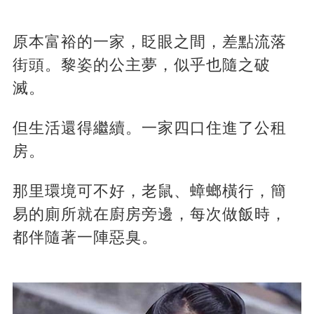
原本富裕的一家，眨眼之間，差點流落
街頭。黎姿的公主夢，似乎也隨之破
滅。
但生活還得繼續。一家四口住進了公租
房。
那里環境可不好，老鼠、蟑螂橫行，簡
易的廁所就在廚房旁邊，每次做飯時，
都伴隨著一陣惡臭。