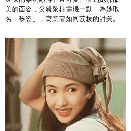
美的面容，父親黎柱靈機一動，為她取
名「黎姿」，寓意著如同荔枝的甜美。