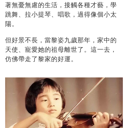
著無憂無慮的生活，接觸各種才藝，學
跳舞、拉小提琴、唱歌，過得像個小太
陽。
但好景不長，當黎姿九歲那年，家中的
天使、寵愛她的祖母離世了。這一去，
仿佛帶走了黎家的好運。