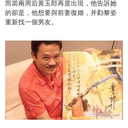
而當兩周后黃玉郎再度出現，他告訴她
的卻是，他想要與前妻復婚，并勸黎姿
重新找一個男友。