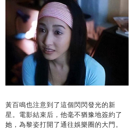
黃百鳴也注意到了這個閃閃發光的新
星。電影結束后，他毫不猶豫地簽約了
她，為黎姿打開了通往娛樂圈的大門。