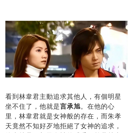
看到林韋君主動追求其他人，有個明星
坐不住了，他就是
言承旭
。在他的心
里，林韋君就是女神般的存在，而朱孝
天竟然不知好歹地拒絕了女神的追求，