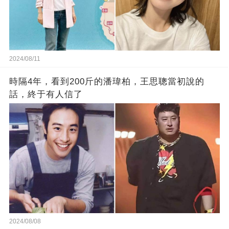
2024/08/11
時隔4年，看到200斤的潘瑋柏，王思聰當初說的
話，終于有人信了
2024/08/08