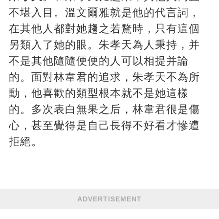
不堪入目。溫文爾雅就是他的代言詞，
在其他人都對她趨之若鶩時，只有這個
另類入了她的眼。朱孝天為人秉持，并
不是其他隨隨便便的人可以相提并論
的。面對林韋君的追求，朱孝天不為所
動，他喜歡的類型根本就不是她這樣
的。多次表白無果之后，林韋君很是傷
心，甚至覺得是自己長得不好看才慘遭
拒絕。
ADVERTISEMENT