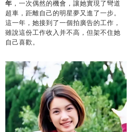
年
，一次偶然的機會，讓她實現了彎道
超車，距離自己的明星夢又進了一步。
這一年，她接到了一個拍廣告的工作，
雖說這份工作收入并不高，但架不住她
自己喜歡。