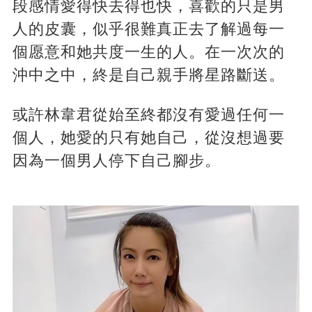
段感情愛得快去得也快，喜歡的只是男
人的皮囊，似乎很難真正去了解過每一
個愿意和她共度一生的人。在一次次的
沖中之中，終是自己親手將星路斷送。
或許林韋君從始至終都沒有愛過任何一
個人，她愛的只有她自己，從沒想過要
因為一個男人停下自己腳步。