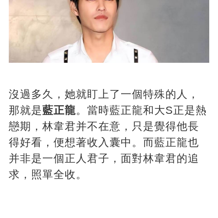
沒過多久，她就盯上了一個特殊的人，
那就是
藍正龍
。當時藍正龍和大S正是熱
戀期，林韋君并不在意，只是覺得他長
得好看，便想著收入囊中。而藍正龍也
并非是一個正人君子，面對林韋君的追
求，照單全收。