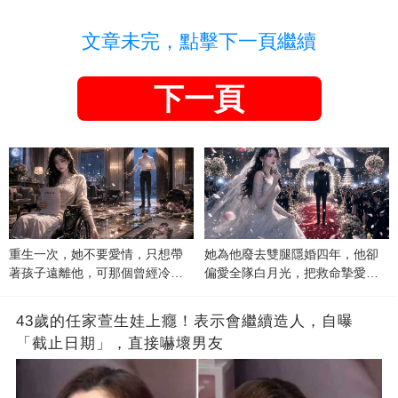
文章未完，點擊下一頁繼續
下一頁
重生一次，她不要愛情，只想帶
她為他廢去雙腿隱婚四年，他卻
著孩子遠離他，可那個曾經冷漠
偏愛全隊白月光，把救命摯愛當
的男人，一次次將她逼入懷中...
成畢生負擔
43歲的任家萱生娃上癮！表示會繼續造人，自曝
「截止日期」，直接嚇壞男友