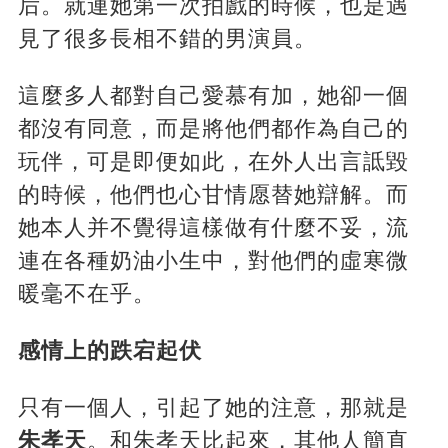
后。就連她第一次拍戲的時候，也是遇
見了很多長相不錯的男演員。
這麼多人都對自己愛慕有加，她卻一個
都沒有同意，而是將他們都作為自己的
玩伴，可是即便如此，在外人出言詆毀
的時候，他們也心甘情愿替她辯解。而
她本人并不覺得這樣做有什麼不妥，流
連在各種奶油小生中，對他們的虛寒微
暖毫不在乎。
感情上的跌宕起伏
只有一個人，引起了她的注意，那就是
朱孝天
。和朱孝天比起來，其他人簡直