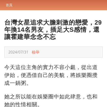
首頁
台灣女星追求大膽刺激的戀愛，29
年換14名男友，插足大S感情，還
讓霍建華念念不忘
2024/07/31
檢舉
今天這位主角的實力不容小覷，從出道
伊始，便憑借自己的美貌，將娛樂圈攪
成一鍋粥。
她之所以能在娛樂圈中如此肆意，也和
她的性情相關。