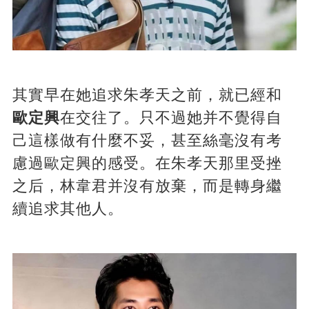
其實早在她追求朱孝天之前，就已經和
歐定興
在交往了。只不過她并不覺得自
己這樣做有什麼不妥，甚至絲毫沒有考
慮過歐定興的感受。在朱孝天那里受挫
之后，林韋君并沒有放棄，而是轉身繼
續追求其他人。