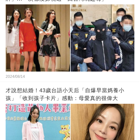
2024/08/14
才說想結婚！43歲台語小天后「自爆早當媽養小
孩」「收到孩子卡片」感動：母愛真的很偉大