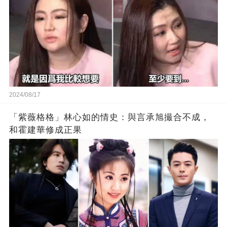
2024/08/17
「紫薇格格」林心如的情史：與言承旭撮合不成，
和霍建華修成正果