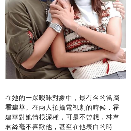
在她的一眾曖昧對象中，最有名的當屬
霍建華
。在兩人拍攝電視劇的時候，霍
建華對她情根深種，可是不曾想，林韋
君絲毫不喜歡他，甚至在他表白的時