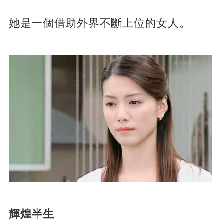
她是一個借助外界不斷上位的女人。
輝煌半生