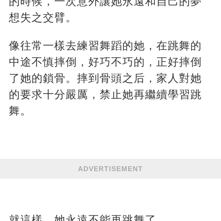
的時候，一次意外讓她永遠和自己的夢
想失之交臂。
像往常一樣去練習舞蹈的她，在跳舞的
中途不慎摔倒，好巧不巧的，正好摔倒
了她的鎖骨。摔到骨頭之后，家人對她
的要求十分嚴厲，禁止她再繼續學習跳
舞。
ADVERTISEMENT
就這樣，她永遠不能再跳舞了。