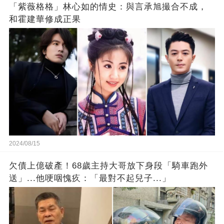
「紫薇格格」林心如的情史：與言承旭撮合不成，
和霍建華修成正果
2024/08/15
欠債上億破產！68歲主持大哥放下身段「騎車跑外
送」...他哽咽愧疚：「最對不起兒子...」