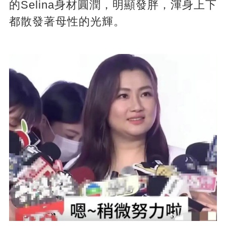
的Selina身材圓潤，明顯發胖，渾身上下
都散發著母性的光輝。