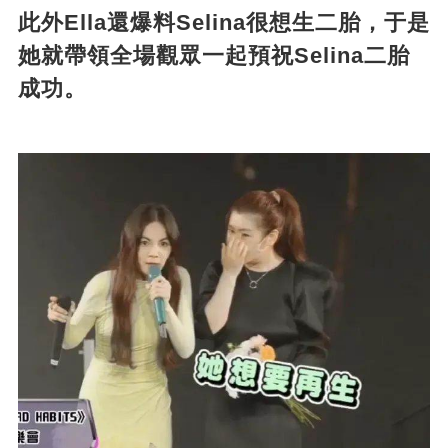
此外Ella還爆料Selina很想生二胎，于是
她就帶領全場觀眾一起預祝Selina二胎
成功。