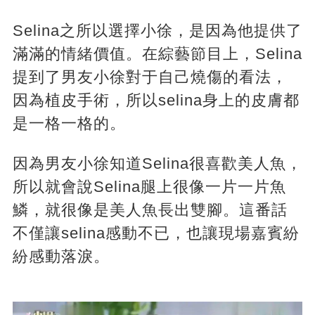
Selina之所以選擇小徐，是因為他提供了
滿滿的情緒價值。在綜藝節目上，Selina
提到了男友小徐對于自己燒傷的看法，
因為植皮手術，所以selina身上的皮膚都
是一格一格的。
因為男友小徐知道Selina很喜歡美人魚，
所以就會說Selina腿上很像一片一片魚
鱗，就很像是美人魚長出雙腳。這番話
不僅讓selina感動不已，也讓現場嘉賓紛
紛感動落淚。