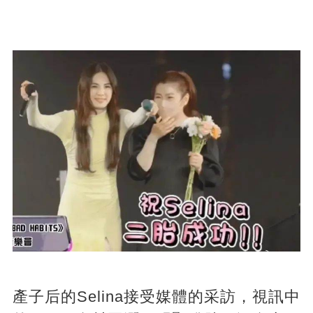
產子后的Selina接受媒體的采訪，視訊中