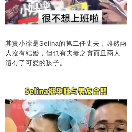
其實小徐是Selina的第二任丈夫，雖然兩
人沒有結婚，但也有夫妻之實而且兩人
還有了可愛的孩子。