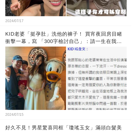
2024/07/17
KID老婆「挺孕肚」洗他的褲子！ 買宵夜回房目睹
衝擊一幕，寫 「300字檢討自己」：請一生在我身
旁
2024/07/15
好久不見！男星驚喜同框「瓊瑤玉女」滿頭白髮美