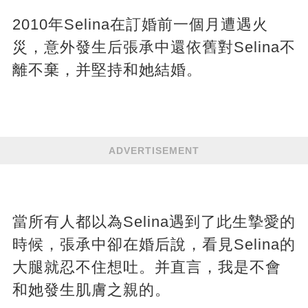
2010年Selina在訂婚前一個月遭遇火
災，意外發生后張承中還依舊對Selina不
離不棄，并堅持和她結婚。
ADVERTISEMENT
當所有人都以為Selina遇到了此生摯愛的
時候，張承中卻在婚后說，看見Selina的
大腿就忍不住想吐。并直言，我是不會
和她發生肌膚之親的。