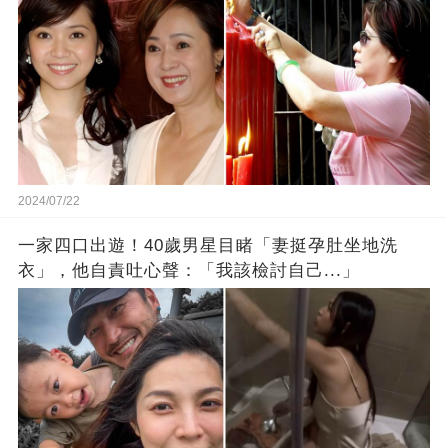
2024/07/22
一家四口出遊！40歲男星目睹「妻挺孕肚坐地洗
衣」，他自責吐心聲：「我該檢討自己...」