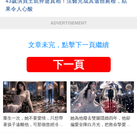
43歲演員王凱猝逝真相！法醫完成其遺體屍檢，結
果令人心酸
ADVERTISEMENT
文章未完，點擊下一頁繼續
下一頁
重生一次，她不要愛情，只想帶
她為他廢去雙腿隱婚四年，他卻
著孩子遠離他，可那個曾經冷漠
偏愛全隊白月光，把救命摯愛當
的男人，一次次將她逼入懷中...
成畢生負擔