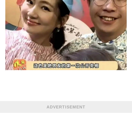
ADVERTISEMENT