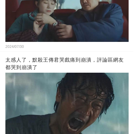
2024/07/30
太感人了，默殺王傳君哭戲痛到崩潰，評論區網友
都哭到崩潰了