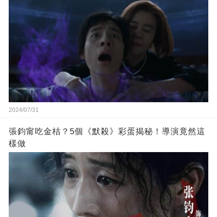
2024/07/31
張鈞甯吃金桔？5個《默殺》彩蛋揭秘！導演竟然這
樣做