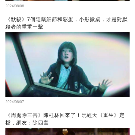
2024/08/08
《默殺》7個隱藏細節和彩蛋，小彤掀桌，才是對默
殺者的重重一擊
2024/08/07
《周處除三害》陳桂林回來了！阮經天《重生》定
檔，網友：除四害