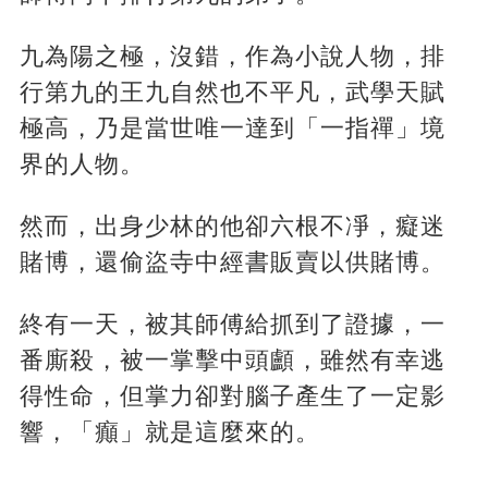
九為陽之極，沒錯，作為小說人物，排
行第九的王九自然也不平凡，武學天賦
極高，乃是當世唯一達到「一指禪」境
界的人物。
然而，出身少林的他卻六根不凈，癡迷
賭博，還偷盜寺中經書販賣以供賭博。
終有一天，被其師傅給抓到了證據，一
番廝殺，被一掌擊中頭顱，雖然有幸逃
得性命，但掌力卻對腦子產生了一定影
響，「癲」就是這麼來的。