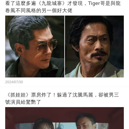
看了這麼多遍《九龍城寨》才發現，Tiger哥是與龍
卷風不同風格的另一個好大佬
2024/07/30
《抓娃娃》票房炸了！躲過了沈騰馬麗，卻被男三
號演員給驚艷了