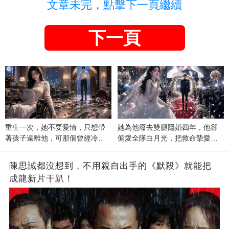
文章未完，點擊下一頁繼續
下一頁
重生一次，她不要愛情，只想帶
她為他廢去雙腿隱婚四年，他卻
著孩子遠離他，可那個曾經冷漠
偏愛全隊白月光，把救命摯愛當
的男人，一次次將她逼入懷中...
成畢生負擔
陳思誠都沒想到，不用親自出手的《默殺》就能把
成龍新片干趴！