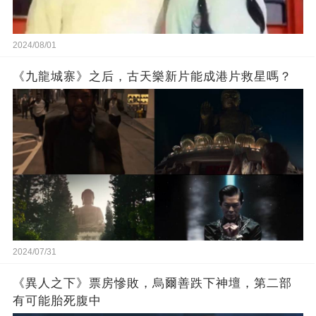
2024/08/01
《九龍城寨》之后，古天樂新片能成港片救星嗎？
2024/07/31
《異人之下》票房慘敗，烏爾善跌下神壇，第二部
有可能胎死腹中