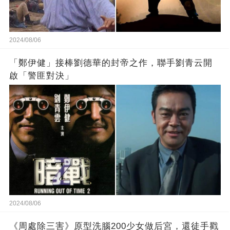
2024/08/06
「鄭伊健」接棒劉德華的封帝之作，聯手劉青云開
啟「警匪對決」
2024/08/06
《周處除三害》原型洗腦200少女做后宮，還徒手戳