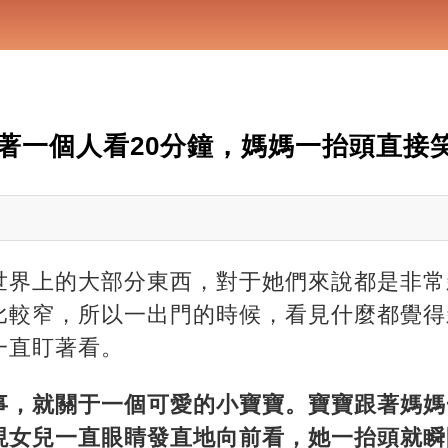
著一個人看20分鐘，媽媽一抬頭直接
世界上的大部分東西，對于她們來說都是非常
比較窄，所以一出門的時候，看見什麼都覺得
一直盯著看。
事，就關于一個可愛的小寶寶。寶寶跟著媽媽
現女兒一直眼睛發直地向前看，她一抬頭就瞬