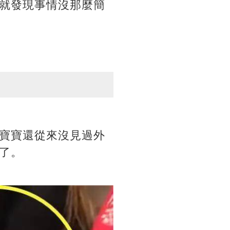
就發現事情沒那麼簡
寶寶還從來沒見過外
了。