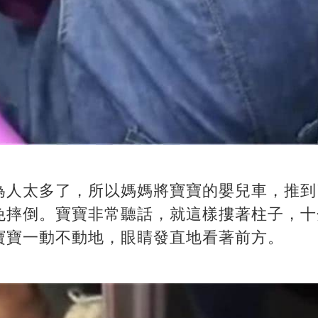
為人太多了，所以媽媽將寶寶的嬰兒車，推到
免摔倒。寶寶非常聽話，就這樣摟著柱子，十
寶寶一動不動地，眼睛發直地看著前方。