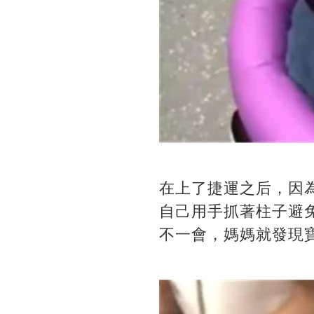
在上了捷運之后，因
自己用手抓著柱子避
不一會，媽媽就發現