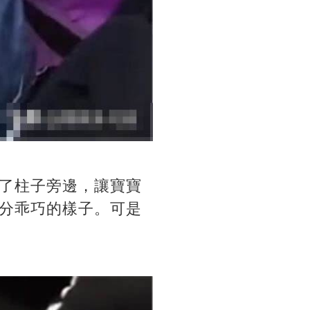
了柱子旁邊，讓寶寶
分乖巧的樣子。可是