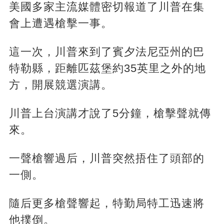
美國多家主流媒體密切報道了川普在集
會上遭遇槍擊一事。
這一次，川普來到了賓夕法尼亞州的巴
特勒縣，距離匹茲堡約35英里之外的地
方，開展競選演講。
川普上台演講才說了5分鐘，槍擊聲就傳
來。
一聲槍響過后，川普突然捂住了頭部的
一側。
隨后更多槍聲響起，特勤局特工迅速將
他撲倒。