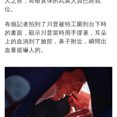
人之前，荷槍實彈的武裝人員已經就
位。
有個記者拍到了川普被特工圍到台下時
的畫面，顯示川普當時用手撐著，耳朵
上的血淌到了臉部，鼻子附近，瞬間出
血量挺嚇人的。