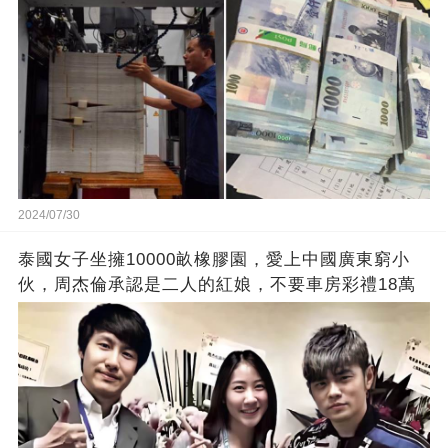
2024/07/30
泰國女子坐擁10000畝橡膠園，愛上中國廣東窮小
伙，周杰倫承認是二人的紅娘，不要車房彩禮18萬