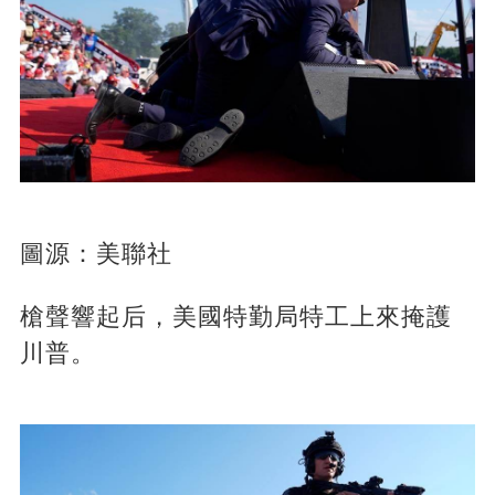
圖源：美聯社
槍聲響起后，美國特勤局特工上來掩護
川普。