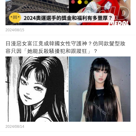
2024/08/15
日漫惡女富江竟成韓國女性守護神？仿同款髮型妝
容只因「她能反殺騷擾犯和跟蹤狂」？
2024/08/14