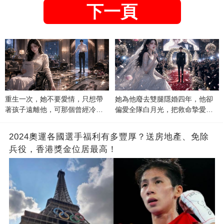
下一頁
重生一次，她不要愛情，只想帶
她為他廢去雙腿隱婚四年，他卻
著孩子遠離他，可那個曾經冷漠
偏愛全隊白月光，把救命摯愛當
的男人，一次次將她逼入懷中...
成畢生負擔
2024奧運各國選手福利有多豐厚？送房地產、免除
兵役，香港獎金位居最高！