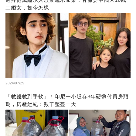
迪拜億萬繼承人放棄繼承家業，甘愿娶中國大16歲
二婚女，如今怎樣
2024/07/29
「數錢數到手軟」！印尼一小販存3年硬幣付買房頭
期，房產經紀：數了整整一天