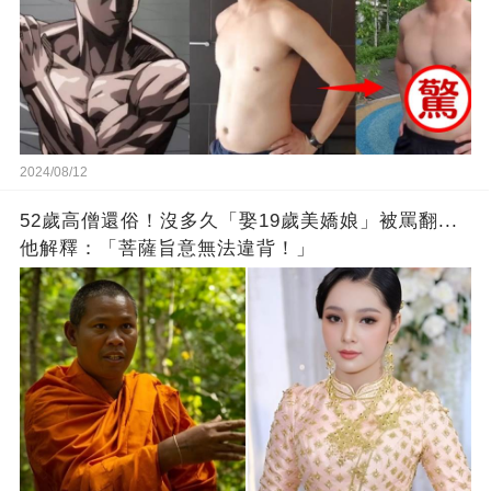
2024/08/12
52歲高僧還俗！沒多久「娶19歲美嬌娘」被罵翻...
他解釋：「菩薩旨意無法違背！」