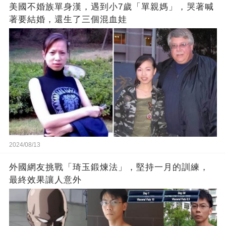
美國不婚族單身漢，遇到小7歲「單親媽」，哭著喊
著要結婚，還生了三個混血娃
2024/08/13
外國網友挑戰「琦玉鍛煉法」，堅持一月的訓練，
最終效果讓人意外