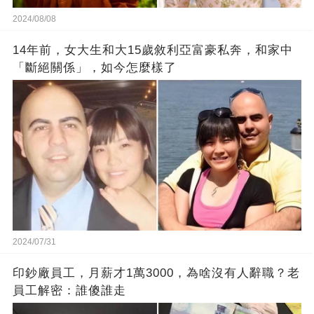
2024/08/08
14年前，女大生和大15歲敘利亞富豪私奔，和家中
「斷絕關係」，如今怎麼樣了
2024/07/31
印鈔廠員工，月薪才1萬3000，為啥沒有人辭職？老
員工解密：誰傻誰走