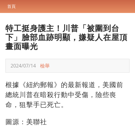
首頁
特工挺身護主！川普「被圍到台
下」臉部血跡明顯，嫌疑人在屋頂
畫面曝光
2024/07/14
檢舉
根據《紐約郵報》的最新報道，美國前
總統川普在暗殺行動中受傷，險些喪
命，狙擊手已死亡。
圖源：美聯社