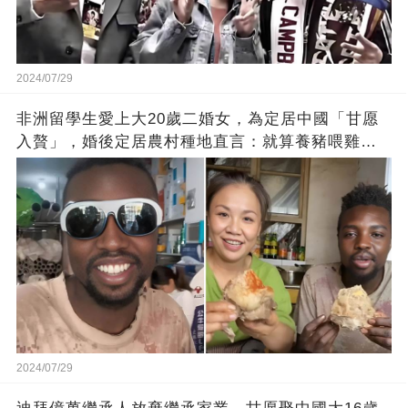
2024/07/29
非洲留學生愛上大20歲二婚女，為定居中國「甘愿
入贅」，婚後定居農村種地直言：就算養豬喂雞都
開心
2024/07/29