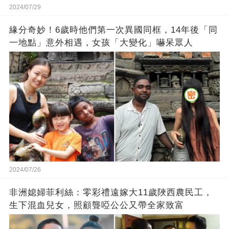
2024/07/29
緣分奇妙！6歲時他們第一次異國同框，14年後「同
一地點」意外相遇，女孩「大變化」嚇呆眾人
2024/07/26
非洲媳婦菲利絲：零彩禮遠嫁大11歲陜西農民工，
生下混血兒女，照顧聾啞公公又帶全家致富