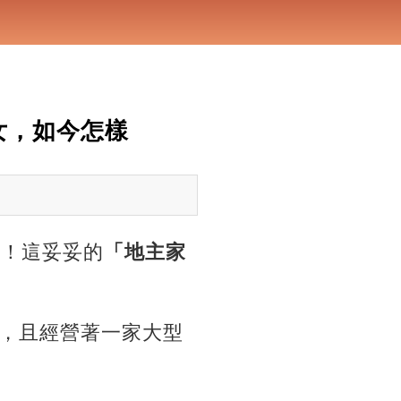
女，如今怎樣
子！這妥妥的
「地主家
，且經營著一家大型