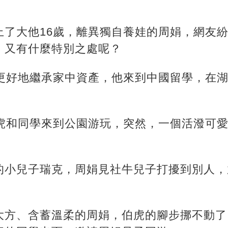
上了大他16歲，離異獨自養娃的周娟，網友
，又有什麼特別之處呢？
能更好地繼承家中資產，他來到中國留學，在
伯虎和同學來到公園游玩，突然，一個活潑可
的小兒子瑞克，周娟見社牛兒子打擾到別人，
大方、含蓄溫柔的周娟，伯虎的腳步挪不動了