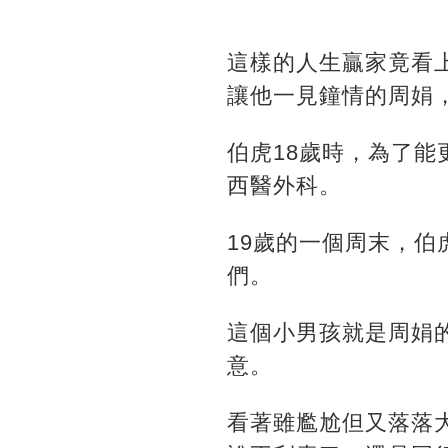
這樣的人生贏家竟看
讓他一見鐘情的周娟
伯虎18歲時，為了
西醫外科。
19歲的一個周末，
們。
這個小男孩就是周娟
意。
看著雖尷尬但又落落