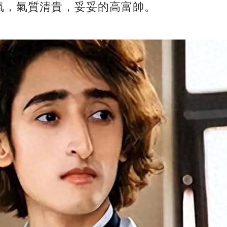
氣，氣質清貴，妥妥的高富帥。