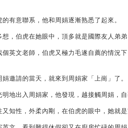
虎的有意聯系，他和周娟逐漸熟悉了起來。
多想，伯虎在她眼中，頂多就是國際友人弟弟
找個英文老師，伯虎又極力毛遂自薦的情況下
周娟邀請的當天，就來到周娟家「上崗」了。
光明地出入周娟家，他發現，越接觸周娟，自
性又知性，外柔內剛，在伯虎的眼中，她就是
完英文，看到難得休假卻又在廚房忙碌的周娟