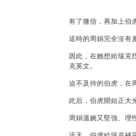
有了微信，再加上伯
這時的周娟完全沒有
因此，在她想給瑞克
克英文。
迫不及待的伯虎，在
此后，伯虎開始正大
周娟溫婉又堅強、理
這天，伯虎給瑞克補