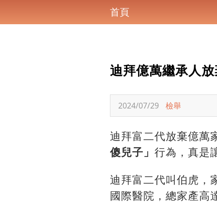
首頁
迪拜億萬繼承人放
2024/07/29
檢舉
迪拜富二代放棄億萬
傻兒子」
行為，真是
迪拜富二代叫伯虎，
國際醫院，總家產高