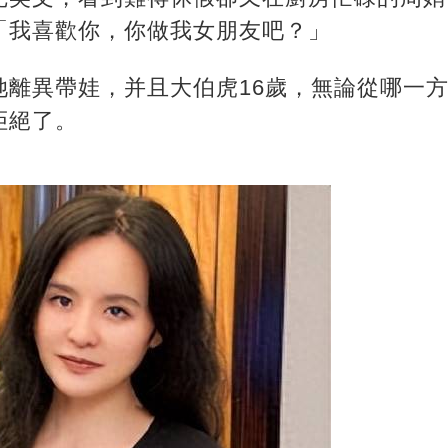
「我喜歡你，你做我女朋友吧？」
她離異帶娃，并且大伯虎16歲，無論從哪一
拒絕了。