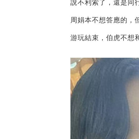
說不利索了，還是同
周娟本不想答應的，
游玩結束，伯虎不想