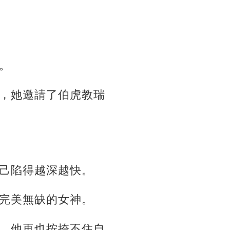
。
，她邀請了伯虎教瑞
己陷得越深越快。
完美無缺的女神。
，他再也按捺不住自