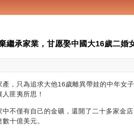
棄繼承家業，甘愿娶中國大16歲二婚
家產，只為追求大他16歲離異帶娃的中年女
讓人匪夷所思！
家中不僅有自己的金礦，還開了二十多家金店
達數十億美元。