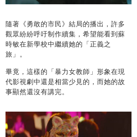
隨著《勇敢的市民》結局的播出，許多
觀眾紛紛呼吁制作續集，希望能看到蘇
時敏在新學校中繼續她的「正義之
旅」。
畢竟，這樣的「暴力女教師」形象在現
代影視劇中還是相當少見的，而她的故
事顯然還沒有講完。