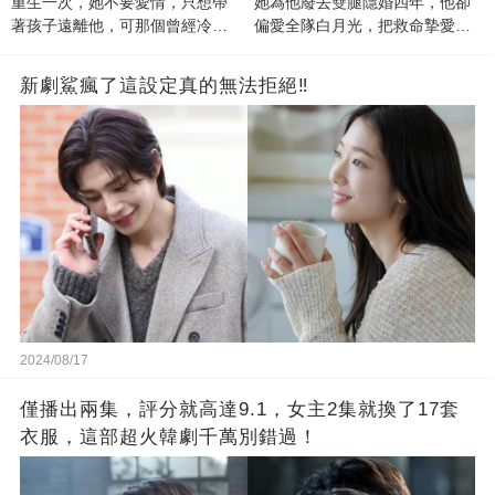
重生一次，她不要愛情，只想帶
她為他廢去雙腿隱婚四年，他卻
著孩子遠離他，可那個曾經冷漠
偏愛全隊白月光，把救命摯愛當
的男人，一次次將她逼入懷中...
成畢生負擔
新劇鯊瘋了這設定真的無法拒絕‼️
2024/08/17
僅播出兩集，評分就高達9.1，女主2集就換了17套
衣服，這部超火韓劇千萬別錯過！