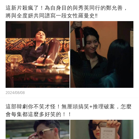
這新片殺瘋了！為自身目的與秀英同行的鄭允善，
將與全度妍共同譜寫一段女性羅曼史‼️
2024/08/08
這部韓劇你不笑才怪！無厘頭搞笑+推理破案，怎麼
會每集都這麼多好笑的！！