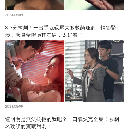
2024/08/09
8.7分韓劇！一出手就碾壓大多數懸疑劇！情節緊
湊，演員全體演技在線，太好看了
2024/08/09
這明明是無法抗拒的我吧？一口氣炫完全集！被劇
名耽誤的寶藏甜劇！