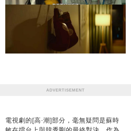
ADVERTISEMENT
電視劇的[高·潮]部分，毫無疑問是蘇時
敏在擂台上與韓秀剛的最終對決。作為