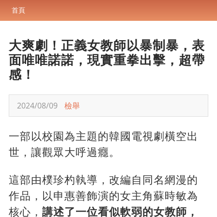
首頁
大爽劇！正義女教師以暴制暴，表
面唯唯諾諾，現實重拳出擊，超帶
感！
2024/08/09
檢舉
一部以校園為主題的韓國電視劇橫空出
世，讓觀眾大呼過癮。
這部由樸珍杓執導，改編自同名網漫的
作品，以申惠善飾演的女主角蘇時敏為
核心，
講述了一位看似軟弱的女教師，