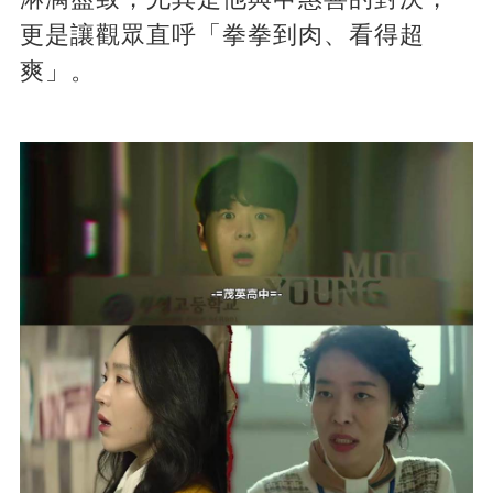
更是讓觀眾直呼「拳拳到肉、看得超
爽」​​​​。