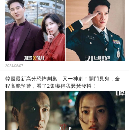
2024/08/07
韓國最新高分恐怖劇集，又一神劇！開門見鬼，全
程高能預警，看了2集嚇得我瑟瑟發抖！