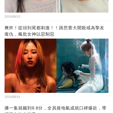
2024/08/15
爽炸！從頭到尾都刺激！！跳芭蕾大開殺戒為摯友
復仇，瘋批女神以惡制惡
2024/08/14
播一集就飆到9.8分，全員接地氣成就口碑爆款，導