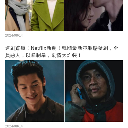
2024/08/14
這劇鯊瘋！Netflix新劇！韓國最新犯罪懸疑劇，全
員惡人，以暴制暴，劇情太炸裂！
2024/08/14