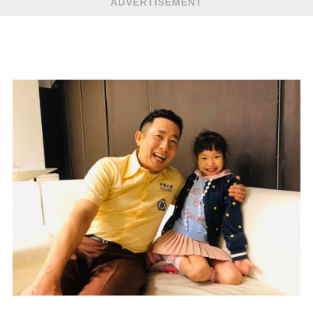
ADVERTISEMENT