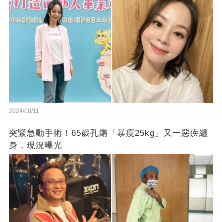
2024/08/11
突緊急動手術！65歲孔鏘「暴瘦25kg」又一惡疾纏
身，現況曝光