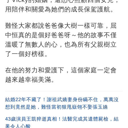
用陪伴和關愛為她們的成長保駕護航。
難怪大家都說爸爸像大樹一樣可靠，屈
中恒真的是個好爸爸呀～他的故事不僅
溫暖了無數人的心，也為所有父親樹立
了一個好榜樣。
在他的努力和愛護下，這個家庭一定會
越來越幸福美滿。
結婚22年不藏了！謝祖武嬌妻身份瞞不住，萬萬沒
想到竟然是她，難怪當初狠甩嶽翎不娶張玉嬿
43歲演員王凱猝逝真相！法醫完成其遺體屍檢，結
果令人心酸