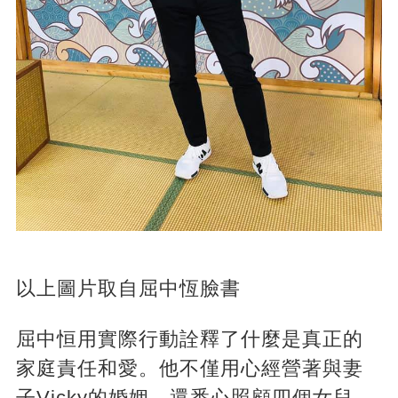
以上圖片取自屈中恆臉書
屈中恒用實際行動詮釋了什麼是真正的
家庭責任和愛。他不僅用心經營著與妻
子Vicky的婚姻，還悉心照顧四個女兒，