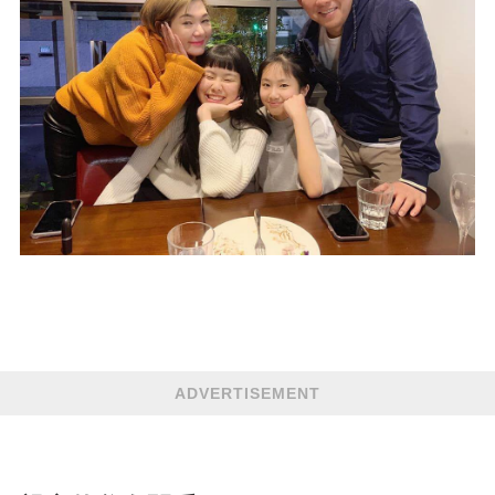
ADVERTISEMENT