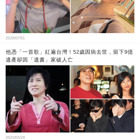
2026/07/01
他憑「一首歌」紅遍台灣！52歲因病去世，留下9億
遺產卻因「遺書」家破人亡
2025/05/28