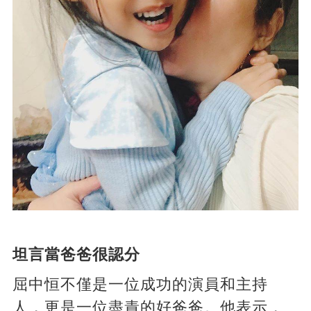
坦言當爸爸很認分
屈中恒不僅是一位成功的演員和主持
人，更是一位盡責的好爸爸。他表示，