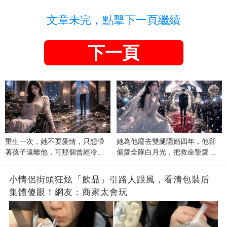
文章未完，點擊下一頁繼續
下一頁
重生一次，她不要愛情，只想帶
她為他廢去雙腿隱婚四年，他卻
著孩子遠離他，可那個曾經冷漠
偏愛全隊白月光，把救命摯愛當
的男人，一次次將她逼入懷中...
成畢生負擔
小情侶街頭狂炫「飲品」引路人跟風，看清包裝后
集體傻眼！網友：商家太會玩