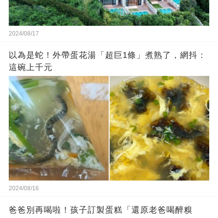
2024/08/17
以為是蛇！外帶蛋花湯「超巨1條」煮熟了，網抖：
這碗上千元
2024/08/16
爸爸別再喝啦！孩子訂製蛋糕「還原老爸喝醉糗