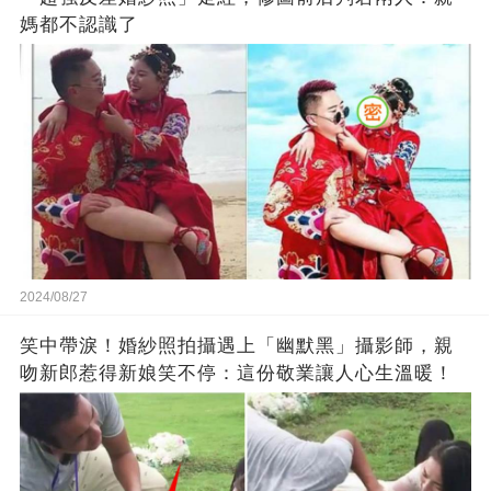
媽都不認識了
2024/08/27
笑中帶淚！婚紗照拍攝遇上「幽默黑」攝影師，親
吻新郎惹得新娘笑不停：這份敬業讓人心生溫暖！