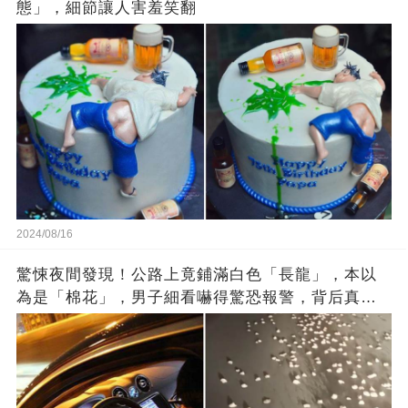
態」，細節讓人害羞笑翻
2024/08/16
驚悚夜間發現！公路上竟鋪滿白色「長龍」，本以
為是「棉花」，男子細看嚇得驚恐報警，背后真相
讓人倒吸涼氣！