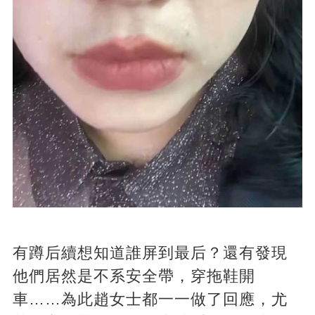
有蹲后續想知道誰屏到最后？還有發現
他們居然是不系安全帶，穿拖鞋開
車……為此趙女士都一一做了回應，尤