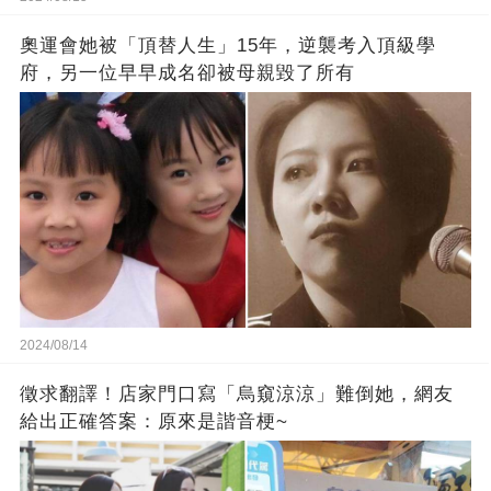
奧運會她被「頂替人生」15年，逆襲考入頂級學
府，另一位早早成名卻被母親毀了所有
2024/08/14
徵求翻譯！店家門口寫「烏窺涼涼」難倒她，網友
給出正確答案：原來是諧音梗~