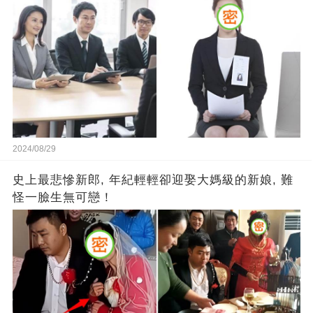
2024/08/29
史上最悲慘新郎, 年紀輕輕卻迎娶大媽級的新娘, 難
怪一臉生無可戀！