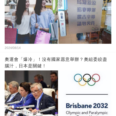
2024/08/14
奧運會「爆冷」！沒有國家愿意舉辦？奧組委絞盡
腦汁，日本是關鍵！