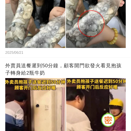
2025/06/21
外賣員送餐遲到50分鐘，顧客開門欲發火看見抱孩
子轉身給2瓶牛奶