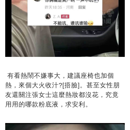
有看熱鬧不嫌事大，建議座椅也加個
熱，來個大火收汁?[捂臉]。甚至女性朋
友還關注張女士這麼熱妝都沒花，究竟
用用的哪款粉底液，求安利。