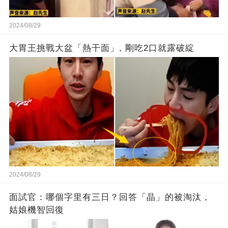
2024/08/29
大胃王挑戰大盆「熱干面」, 剛吃2口就露破綻
2024/08/29
面試官：哪個字里有三日？回答「晶」的被淘汰，
姑娘機智回復