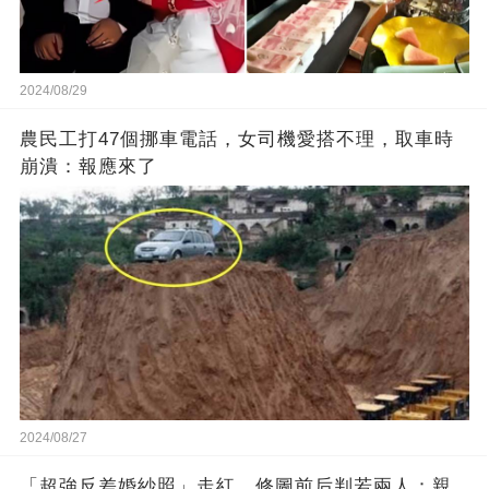
2024/08/29
農民工打47個挪車電話，女司機愛搭不理，取車時
崩潰：報應來了
2024/08/27
「超強反差婚紗照」走紅，修圖前后判若兩人：親