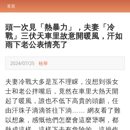
首頁
頭一次見「熱暴力」，夫妻「冷
戰」三伏天車里故意開暖風，汗如
雨下老公表情亮了
2024/07/25
檢舉
夫妻冷戰大多是互不理睬，沒想到張女
士和老公拌嘴后，竟然在車里大熱天開
起了暖風，誰也不低下高貴的頭顱，任
由汗珠子滴滴答往下淌…… 網友看了難
以想象，感慨他們怎麼會這麼犟啊，都
熱成這樣，這樣下去有危險的，這操作