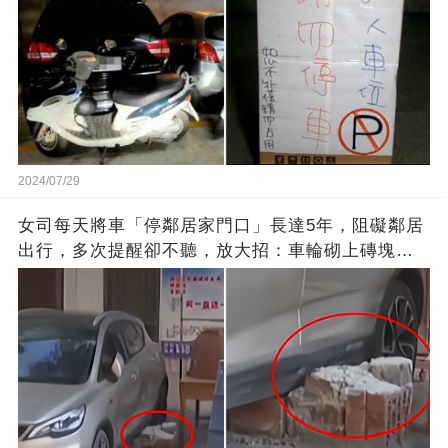
2024/07/29
女司每天將車「停鄰居家門口」長達5年，阻礙鄰居
出行，多次提醒卻不聽，放大招：車輪砌上磚塊，
你別想走了