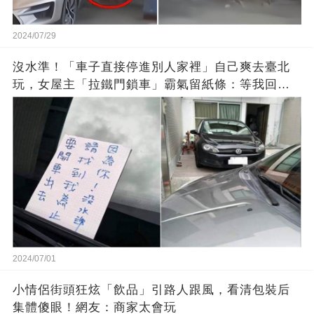
2024/07/29
沒水準！「車子直接停進別人家裡」自己爽去臺北
玩，女屋主「拉鐵門鎖車」霸氣留紙條：等我回國
再說！
2024/07/01
小情侶街頭狂炫「飲品」引路人跟風，看清包裝后
集體傻眼！網友：商家太會玩