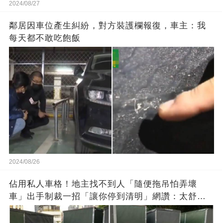
2024/08/27
鄰居因車位產生糾紛，對方裝護欄報復，車主：我
每天都不敢吃飽飯
2024/08/26
佔用私人車格！地主找不到人「隨便拖吊怕弄壞
車」出手制裁一招「讓你停到清明」網讚：太舒壓
了