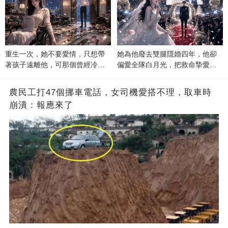
重生一次，她不要愛情，只想帶
她為他廢去雙腿隱婚四年，他卻
著孩子遠離他，可那個曾經冷漠
偏愛全隊白月光，把救命摯愛當
的男人，一次次將她逼入懷中...
成畢生負擔
農民工打47個挪車電話，女司機愛搭不理，取車時
崩潰：報應來了