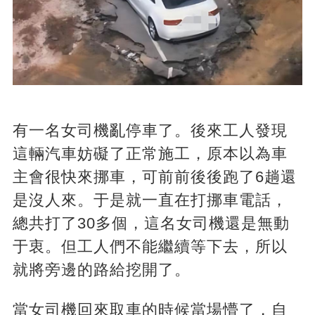
有一名女司機亂停車了。後來工人發現
這輛汽車妨礙了正常施工，原本以為車
主會很快來挪車，可前前後後跑了6趟還
是沒人來。于是就一直在打挪車電話，
總共打了30多個，這名女司機還是無動
于衷。但工人們不能繼續等下去，所以
就將旁邊的路給挖開了。
當女司機回來取車的時候當場懵了，自