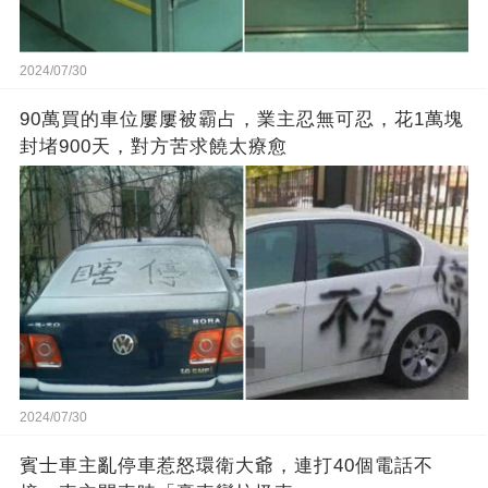
2024/07/30
90萬買的車位屢屢被霸占，業主忍無可忍，花1萬塊
封堵900天，對方苦求饒太療愈
2024/07/30
賓士車主亂停車惹怒環衛大爺，連打40個電話不