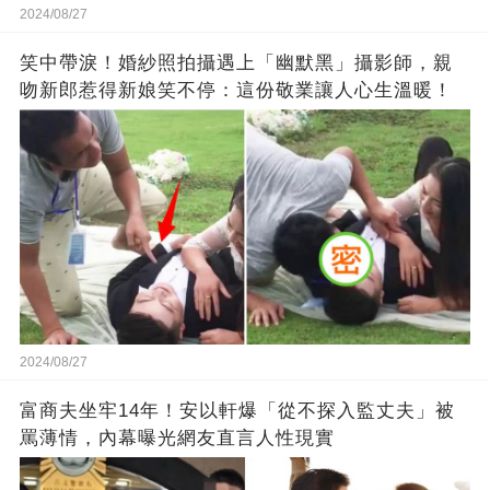
2024/08/27
笑中帶淚！婚紗照拍攝遇上「幽默黑」攝影師，親
吻新郎惹得新娘笑不停：這份敬業讓人心生溫暖！
2024/08/27
富商夫坐牢14年！安以軒爆「從不探入監丈夫」被
罵薄情，內幕曝光網友直言人性現實