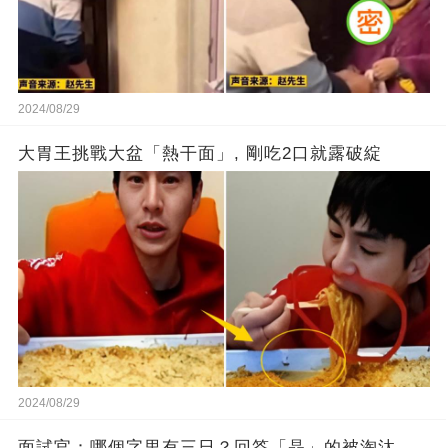
2024/08/29
大胃王挑戰大盆「熱干面」, 剛吃2口就露破綻
2024/08/29
面試官：哪個字里有三日？回答「晶」的被淘汰，