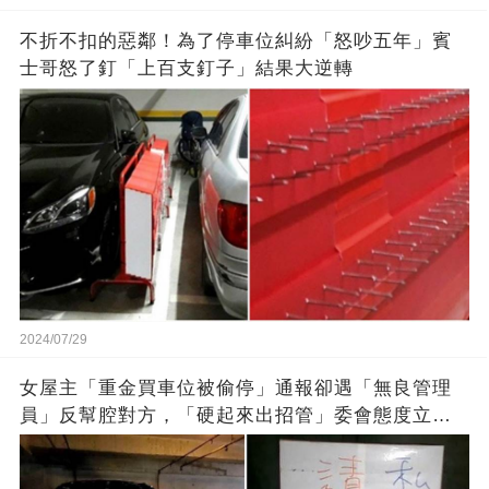
不折不扣的惡鄰！為了停車位糾紛「怒吵五年」賓
士哥怒了釘「上百支釘子」結果大逆轉
2024/07/29
女屋主「重金買車位被偷停」通報卻遇「無良管理
員」反幫腔對方，「硬起來出招管」委會態度立馬
就變了，網友：幹得漂亮