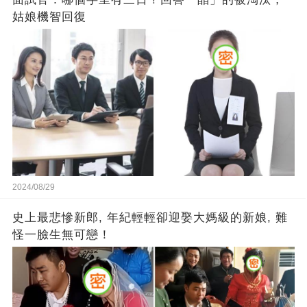
姑娘機智回復
2024/08/29
史上最悲慘新郎, 年紀輕輕卻迎娶大媽級的新娘, 難
怪一臉生無可戀！