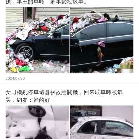
接，車主開車時「豪車變垃圾車」
2024/07/30
女司機亂停車還囂張故意關機，回來取車時被氣
哭，網友：幹的好