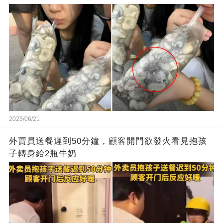
2025/06/21
外賣員送餐遲到50分鐘，顧客開門欲發火看見抱孩
子轉身給2瓶牛奶