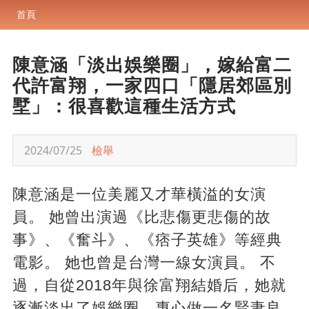
首頁
陳意涵「淡出娛樂圈」，嫁給富二
代許富翔，一家四口「隱居郊區別
墅」：很喜歡這種生活方式
2024/07/25
檢舉
陳意涵是一位美麗又才華橫溢的女演
員。 她曾出演過《比悲傷更悲傷的故
事》、《奮斗》、《痞子英雄》等經典
電影。 她也曾是台灣一線女演員。 不
過，自從2018年與徐富翔結婚后，她就
逐漸淡出了娛樂圈，專心做一名賢妻良