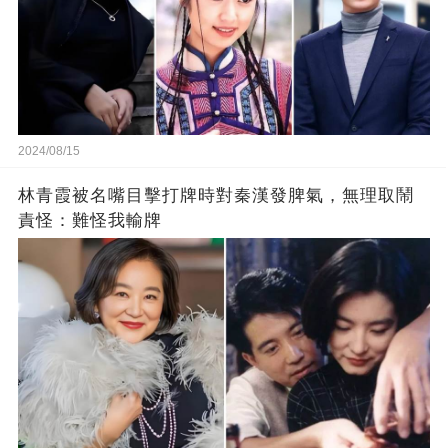
2024/08/15
林青霞被名嘴目擊打牌時對秦漢發脾氣，無理取鬧
責怪：難怪我輸牌