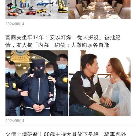
2024/08/14
富商夫坐牢14年！安以軒爆「從未探視」被批絕
情，友人揭「內幕」網笑：大難臨頭各自飛
2024/08/14
欠債上億破產！68歲主持大哥放下身段「騎車跑外