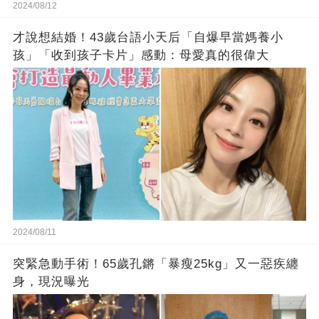
2024/08/12
才說想結婚！43歲台語小天后「自爆早當媽養小
孩」「收到孩子卡片」感動：母愛真的很偉大
2024/08/11
突緊急動手術！65歲孔鏘「暴瘦25kg」又一惡疾纏
身，現況曝光