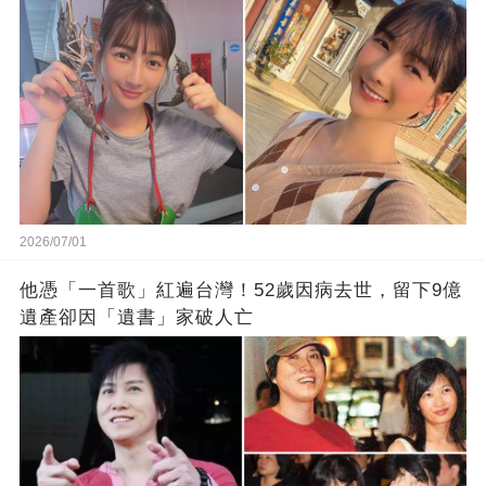
2026/07/01
他憑「一首歌」紅遍台灣！52歲因病去世，留下9億
遺產卻因「遺書」家破人亡