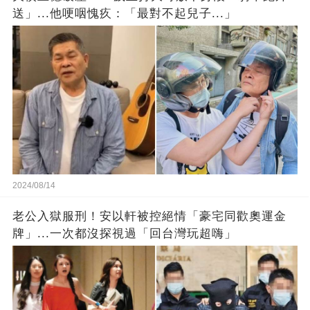
送」...他哽咽愧疚：「最對不起兒子...」
2024/08/14
老公入獄服刑！安以軒被控絕情「豪宅同歡奧運金
牌」...一次都沒探視過「回台灣玩超嗨」