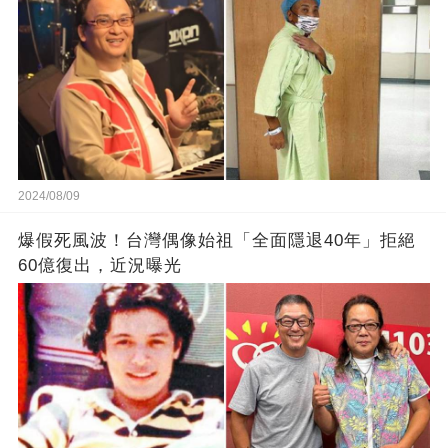
2024/08/09
爆假死風波！台灣偶像始祖「全面隱退40年」拒絕
60億復出，近況曝光