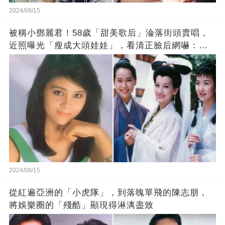
2024/08/15
被稱小鄧麗君！58歲「甜美歌后」淪落街頭賣唱，
近照曝光「瘦成大頭娃娃」，看清正臉后網嚇：根
本不敢認
2024/08/15
從紅遍亞洲的「小虎隊」，到落魄單飛的陳志朋，
將娛樂圈的「殘酷」顯現得淋漓盡致