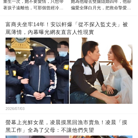
重生一次，她不要愛情，只想帶
她為他廢去雙腿隱婚四年，他卻
著孩子遠離他，可那個曾經冷漠
偏愛全隊白月光，把救命摯愛當
的男人，一次次將她逼入懷中...
成畢生負擔
富商夫坐牢14年！安以軒爆「從不探入監丈夫」被
罵薄情，內幕曝光網友直言人性現實
2026/07/03
螢幕上光鮮女星，凌晨摸黑回漁市賣魚！凌晨「摸
黑工作」全為了父母：不讓他們失望