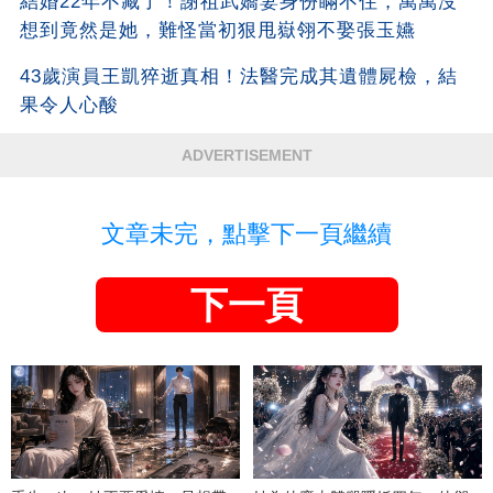
結婚22年不藏了！謝祖武嬌妻身份瞞不住，萬萬沒
想到竟然是她，難怪當初狠甩嶽翎不娶張玉嬿
43歲演員王凱猝逝真相！法醫完成其遺體屍檢，結
果令人心酸
ADVERTISEMENT
文章未完，點擊下一頁繼續
下一頁