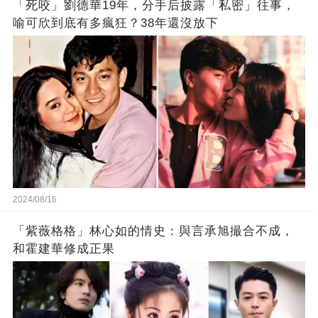
「死咬」劉德華19年，分手后披露「私密」往事，
喻可欣到底有多瘋狂？38年還沒放下
2024/08/16
「紫薇格格」林心如的情史：與言承旭撮合不成，
和霍建華修成正果