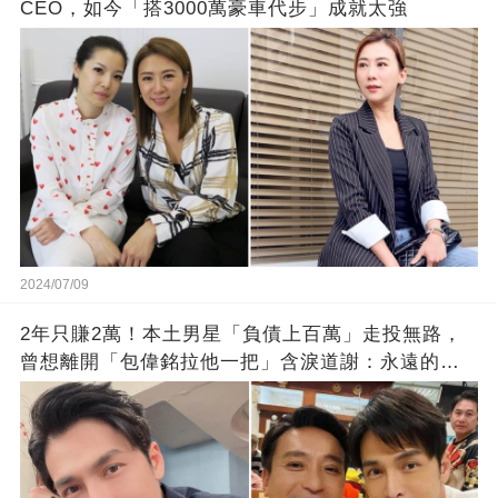
CEO，如今「搭3000萬豪車代步」成就太強
2024/07/09
2年只賺2萬！本土男星「負債上百萬」走投無路，
曾想離開「包偉銘拉他一把」含淚道謝：永遠的恩
人～