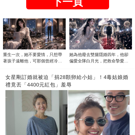
下一頁
重生一次，她不要愛情，只想帶
她為他廢去雙腿隱婚四年，他卻
著孩子遠離他，可那個曾經冷漠
偏愛全隊白月光，把救命摯愛當
的男人，一次次將她逼入懷中...
成畢生負擔
女星剛訂婚就被迫「捐28顆卵給小姑」！4毒姑娘婚
禮竟丟「4400元紅包」羞辱