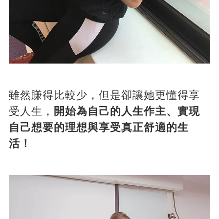
雖然賺得比較少，但是卻讓她更懂得享
受人生，
開始為自己的人生作主、實現
自己想要的理想與享受真正舒適的生
活！