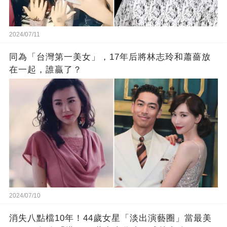
2024/07/11
同為「台灣第一美女」，17年后將林志玲和蕭薔放
在一起，誰贏了？
2024/07/10
消失八點檔10年！44歲女星「淡出演藝圈」當最美