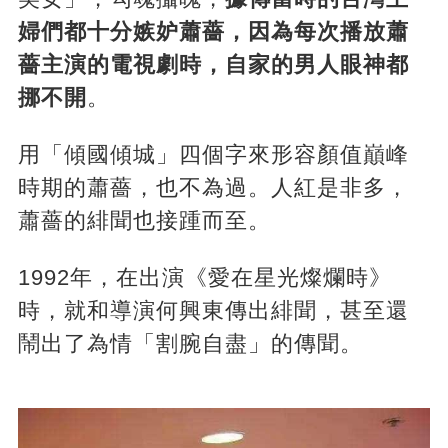
婦們都十分嫉妒蕭薔，因為每次播放蕭
薔主演的電視劇時，自家的男人眼神都
挪不開
。
用「傾國傾城」四個字來形容顏值巔峰
時期的蕭薔，也不為過。人紅是非多，
蕭薔的緋聞也接踵而至。
1992年，在出演《愛在星光燦爛時》
時，就和導演何興東傳出緋聞，甚至還
鬧出了為情「割腕自盡」的傳聞。