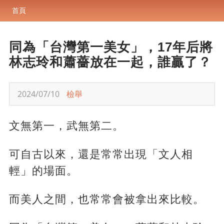
首頁
同為「台灣第一美女」，17年后將
林志玲和蕭薔放在一起，誰贏了？
2024/07/10
檢舉
文無第一，武無第二。
可自古以來，還是常常出現「文人相
輕」的場面。
而美人之間，也常常會被拿出來比較。