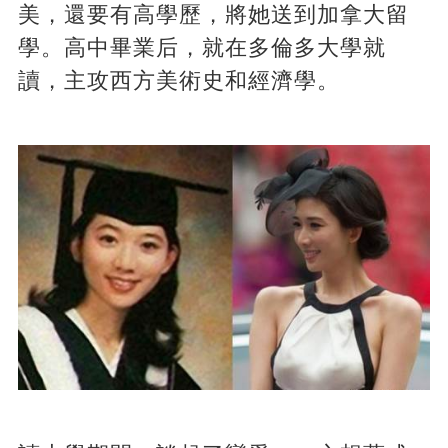
美，還要有高學歷，將她送到加拿大留
學。高中畢業后，就在多倫多大學就
讀，主攻西方美術史和經濟學。