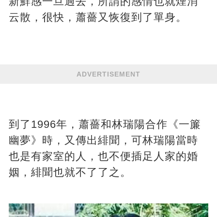
新鮮感一旦過去，所謂的感情也就煙消
云散，很快，蕭薔又恢復到了單身。
ADVERTISEMENT
到了1996年，蕭薔和林瑞陽合作《一簾
幽夢》時，又傳出緋聞，可林瑞陽當時
也是有家室的人，也不便插足人家的婚
姻，緋聞也就不了了之。