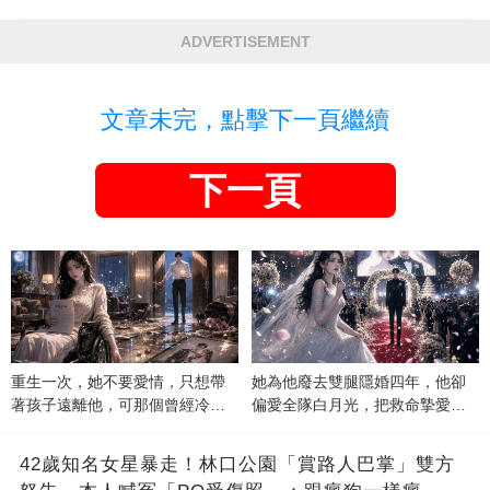
ADVERTISEMENT
文章未完，點擊下一頁繼續
下一頁
重生一次，她不要愛情，只想帶
她為他廢去雙腿隱婚四年，他卻
著孩子遠離他，可那個曾經冷漠
偏愛全隊白月光，把救命摯愛當
的男人，一次次將她逼入懷中...
成畢生負擔
42歲知名女星暴走！林口公園「賞路人巴掌」雙方