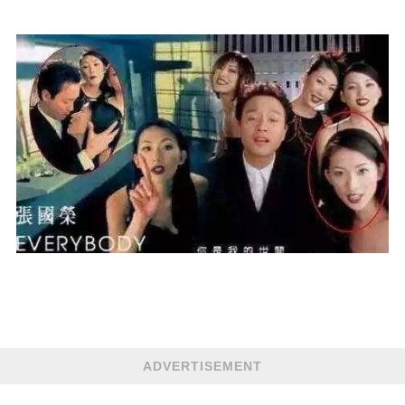
ADVERTISEMENT