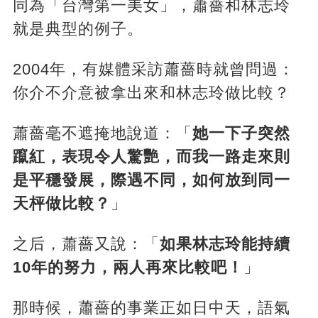
同為「台灣第一美女」，蕭薔和林志玲
就是典型的例子。
2004年，有媒體采訪蕭薔時就曾問過：
你介不介意被拿出來和林志玲做比較？
蕭薔毫不遮掩地說道：「
她一下子突然
躥紅，表現令人驚艷，而我一路走來則
是平穩發展，際遇不同，如何放到同一
天枰做比較？
」
之后，蕭薔又說：「
如果林志玲能持續
10年的努力，兩人再來比較吧！
」
那時候，蕭薔的事業正如日中天，語氣