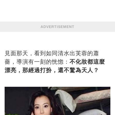
ADVERTISEMENT
見面那天，看到如同清水出芙蓉的蕭
薔，導演有一刻的恍惚：
不化妝都這麼
漂亮，那經過打扮，還不驚為天人？