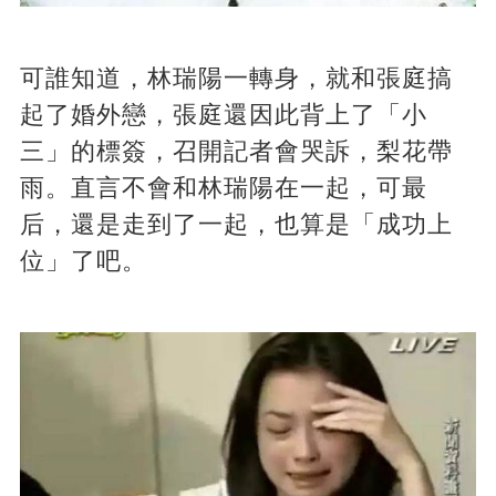
可誰知道，林瑞陽一轉身，就和張庭搞
起了婚外戀，張庭還因此背上了「小
三」的標簽，召開記者會哭訴，梨花帶
雨。直言不會和林瑞陽在一起，可最
后，還是走到了一起，也算是「成功上
位」了吧。