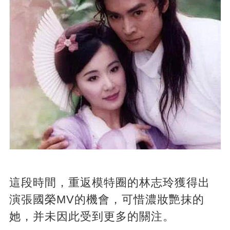
這段時間，重返模特圈的林志玲獲得出
演張國榮MV的機會，可惜濃妝艷抹的
她，并未因此受到更多的關注。