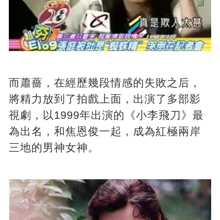
而蕭薔，在經歷幾段情感的失敗之后，
將精力放到了拍戲上面，出演了多部影
視劇，以1999年出演的《小李飛刀》最
為出名，和焦恩俊一起，成為紅極兩岸
三地的男神女神。