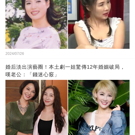
2024/07/26
婚后淡出演藝圈！本土劇一姐驚傳12年婚姻破局，
嘆老公：「錢迷心竅」