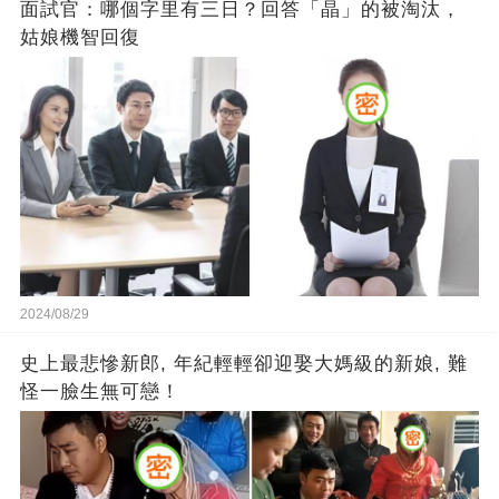
面試官：哪個字里有三日？回答「晶」的被淘汰，
姑娘機智回復
2024/08/29
史上最悲慘新郎, 年紀輕輕卻迎娶大媽級的新娘, 難
怪一臉生無可戀！