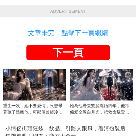
ADVERTISEMENT
文章未完，點擊下一頁繼續
下一頁
重生一次，她不要愛情，只想帶
她為他廢去雙腿隱婚四年，他卻
著孩子遠離他，可那個曾經冷漠
偏愛全隊白月光，把救命摯愛當
的男人，一次次將她逼入懷中...
成畢生負擔
小情侶街頭狂炫「飲品」引路人跟風，看清包裝后