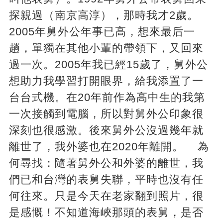
探親過（南京高淳），那時我才2歲。
2005年舅外公年事已高，想來最后一
趟，單獨在其他小輩的帶領下，又回來
過一次。2005年我已經15歲了，舅外公
想助力我學習打開眼界，給我添置了一
台台式機。在20年前作為高中生的我第
一次接觸到電腦，所以對舅外公印象很
深刻也很感激。後來舅外公沒過幾年就
離世了，我外婆也在2020年離開。 為
何尋找：隨著舅外公和外婆的離世，我
們已和台灣的表舅失聯，平時也沒有任
何往來。只是今天在老家翻到照片，很
是感慨！不知道海峽那頭的表舅，是否