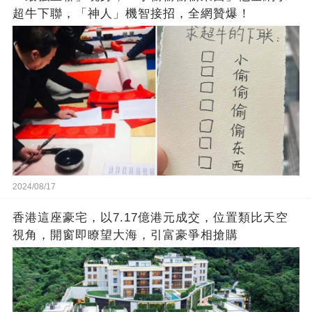
超牛下聯，「神人」機智接招，全網贊爆！
2024/08/17
香港這座豪宅，以7.17億港元成交，位置類比天空
視角，開窗即瞭望大海，引富豪爭相搶購