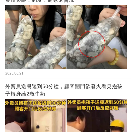
集體傻眼！網友：商家太會玩
2025/06/21
外賣員送餐遲到50分鐘，顧客開門欲發火看見抱孩
子轉身給2瓶牛奶