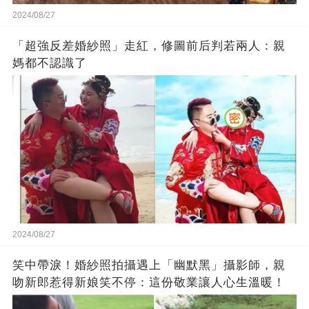
2024/08/27
「超強反差婚紗照」走紅，修圖前后判若兩人：親
媽都不認識了
2024/08/27
笑中帶淚！婚紗照拍攝遇上「幽默黑」攝影師，親
吻新郎惹得新娘笑不停：這份敬業讓人心生溫暖！