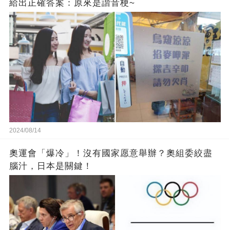
給出正確答案：原來是諧音梗~
2024/08/14
奧運會「爆冷」！沒有國家愿意舉辦？奧組委絞盡
腦汁，日本是關鍵！