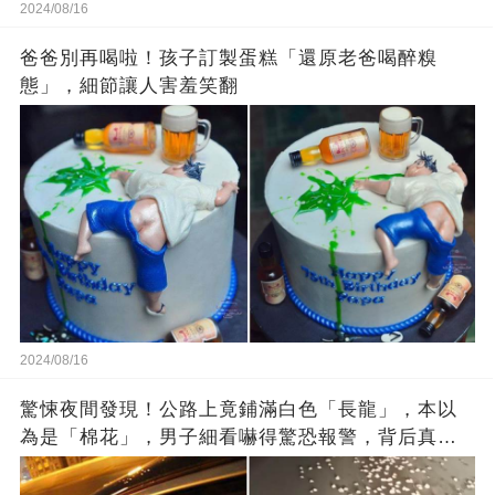
2024/08/16
爸爸別再喝啦！孩子訂製蛋糕「還原老爸喝醉糗
態」，細節讓人害羞笑翻
2024/08/16
驚悚夜間發現！公路上竟鋪滿白色「長龍」，本以
為是「棉花」，男子細看嚇得驚恐報警，背后真相
讓人倒吸涼氣！