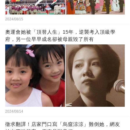
2024/08/15
奧運會她被「頂替人生」15年，逆襲考入頂級學
府，另一位早早成名卻被母親毀了所有
2024/08/14
徵求翻譯！店家門口寫「烏窺涼涼」難倒她，網友