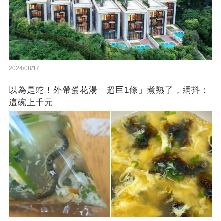
2024/08/17
以為是蛇！外帶蛋花湯「超巨1條」煮熟了，網抖：
這碗上千元