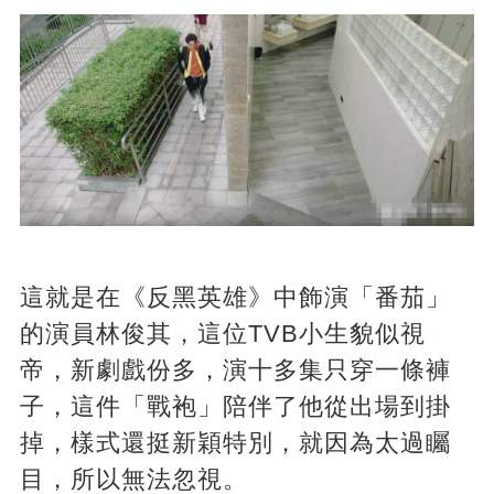
這就是在《反黑英雄》中飾演「番茄」
的演員林俊其，這位TVB小生貌似視
帝，新劇戲份多，演十多集只穿一條褲
子，這件「戰袍」陪伴了他從出場到掛
掉，樣式還挺新穎特別，就因為太過矚
目，所以無法忽視。