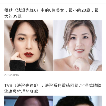
的男人，一次次將她逼入懷中...
成畢生負擔
盤點《法證先鋒6》中的8位美女，最小的23歲，最
大的39歲
2024/08/16
TVB《法證先鋒6》：法證系列重磅回歸,沉浸式體驗
鑒證與推理的爽感