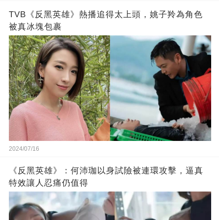
TVB《反黑英雄》熱播追得太上頭，姚子羚為角色
被真冰塊包裹
2024/07/16
《反黑英雄》：何沛珈以身試險被連環攻擊，逼真
特效讓人忍痛仍值得