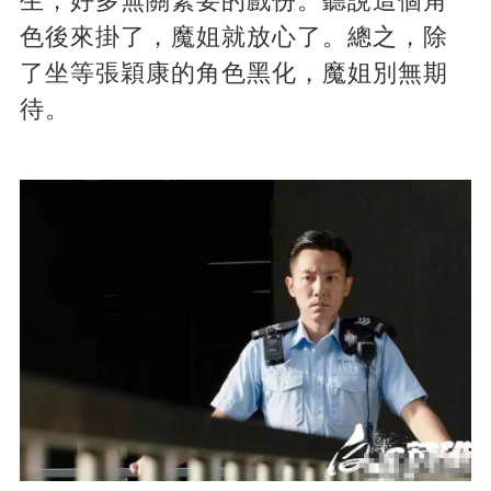
生，好多無關緊要的戲份。聽說這個角
色後來掛了，魔姐就放心了。總之，除
了坐等張穎康的角色黑化，魔姐別無期
待。