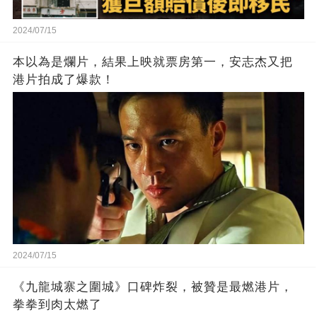
2024/07/15
本以為是爛片，結果上映就票房第一，安志杰又把
港片拍成了爆款！
2024/07/15
《九龍城寨之圍城》口碑炸裂，被贊是最燃港片，
拳拳到肉太燃了