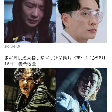
2024/08/15
張家輝阮經天聯手除害，狂暴爽片《重生》定檔8月
16日，善惡較量