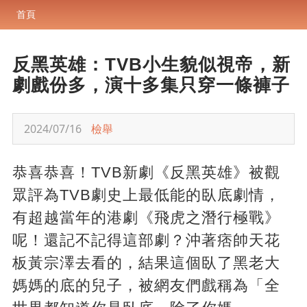
首頁
反黑英雄：TVB小生貌似視帝，新
劇戲份多，演十多集只穿一條褲子
2024/07/16
檢舉
恭喜恭喜！TVB新劇《反黑英雄》被觀
眾評為TVB劇史上最低能的臥底劇情，
有超越當年的港劇《飛虎之潛行極戰》
呢！還記不記得這部劇？沖著痞帥天花
板黃宗澤去看的，結果這個臥了黑老大
媽媽的底的兒子，被網友們戲稱為「全