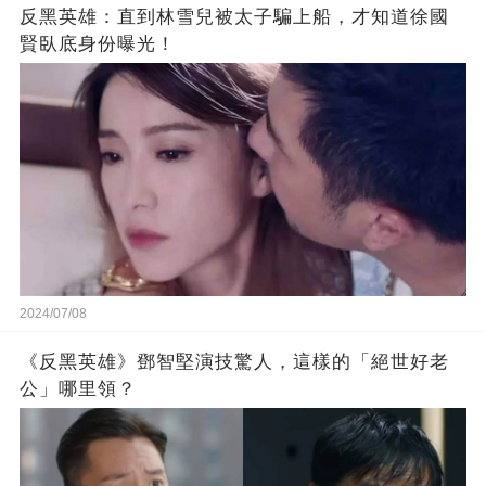
反黑英雄：直到林雪兒被太子騙上船，才知道徐國
賢臥底身份曝光！
2024/07/08
《反黑英雄》鄧智堅演技驚人，這樣的「絕世好老
公」哪里領？