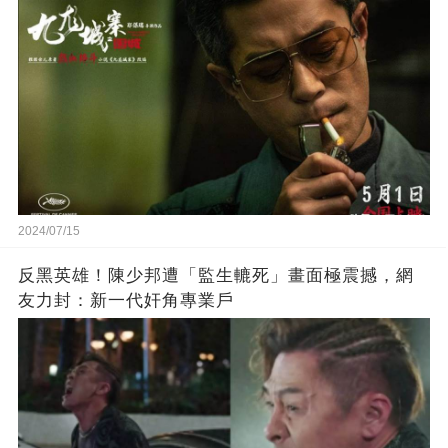
2024/07/15
反黑英雄！陳少邦遭「監生轆死」畫面極震撼，網
友力封：新一代奸角專業戶