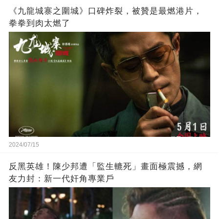
《九龍城寨之圍城》口碑炸裂，被贊是最燃港片，
拳拳到肉太燃了
2024/07/15
反黑英雄！陳少邦遭「監生轆死」畫面極震撼，網
友力封：新一代奸角專業戶