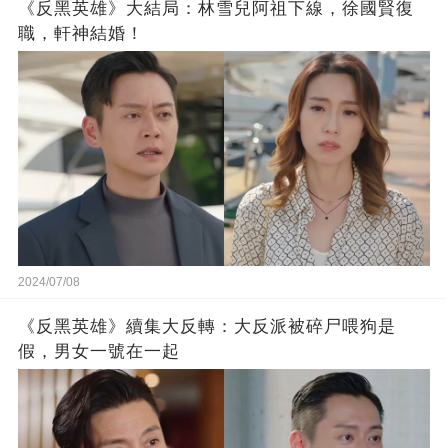
《反黑英雄》大結局：林雪兒阿祖下線，徐國賢復
職，軒神結婚！
2024/07/08
《反黑英雄》續集大反轉：大反派被碎尸喂狗是
假，男女一號在一起