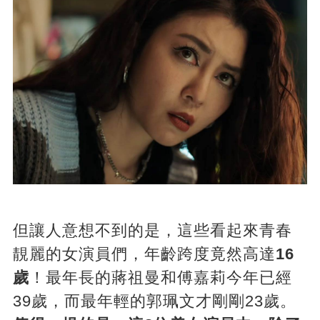
但讓人意想不到的是，這些看起來青春
靚麗的女演員們，年齡跨度竟然高達
16
歲
！最年長的蔣祖曼和傅嘉莉今年已經
39歲，而最年輕的郭珮文才剛剛23歲。