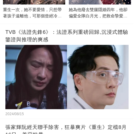
重生一次，她不要愛情，只想帶
她為他廢去雙腿隱婚四年，他卻
著孩子遠離他，可那個曾經冷漠
偏愛全隊白月光，把救命摯愛當
的男人，一次次將她逼入懷中...
成畢生負擔
TVB《法證先鋒6》：法證系列重磅回歸,沉浸式體驗
鑒證與推理的爽感
2024/08/15
張家輝阮經天聯手除害，狂暴爽片《重生》定檔8月