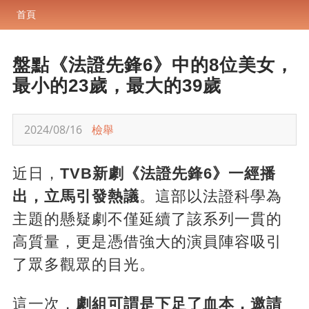
首頁
盤點《法證先鋒6》中的8位美女，
最小的23歲，最大的39歲
2024/08/16
檢舉
近日，
TVB新劇《法證先鋒6》一經播
出，立馬引發熱議
。這部以法證科學為
主題的懸疑劇不僅延續了該系列一貫的
高質量，更是憑借強大的演員陣容吸引
了眾多觀眾的目光。
這一次，
劇組可謂是下足了血本，邀請