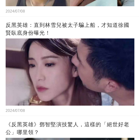
2024/07/08
反黑英雄：直到林雪兒被太子騙上船，才知道徐國
賢臥底身份曝光！
2024/07/08
《反黑英雄》鄧智堅演技驚人，這樣的「絕世好老
公」哪里領？