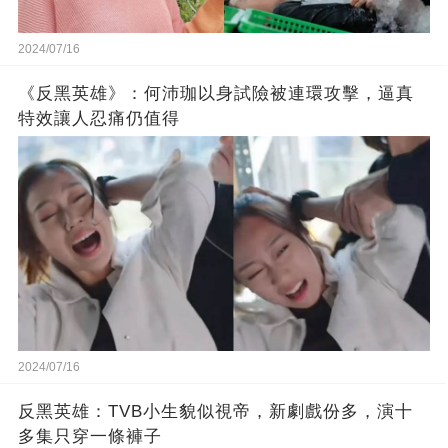
2024/07/16
《反黑英雄》：何沛珈以身試險被連環攻擊，逼真
特效讓人忍痛仍值得
2024/07/16
反黑英雄：TVB小生貌似視帝，新劇戲份多，演十
多集只穿一條褲子