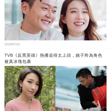
2024/07/16
TVB《反黑英雄》熱播追得太上頭，姚子羚為角色
被真冰塊包裹