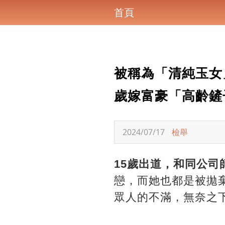
首頁
被稱為「清純玉女
歲嫁富豪「高齡鏟
2024/07/17
檢舉
15歲出道，和同公司
戀，而她也都是被拋
眾人的不滿，無奈之