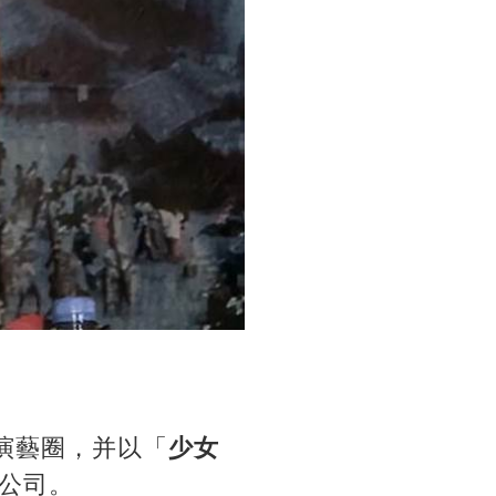
入演藝圈，并以「
少女
公司。