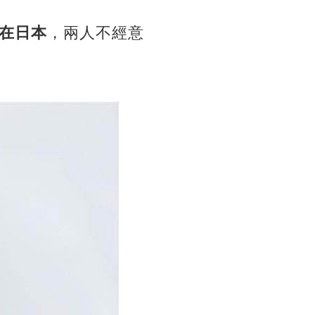
在日本
，兩人不經意