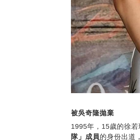
被吳奇隆拋棄
1995年，15歲的
隊」成員
的身份出道