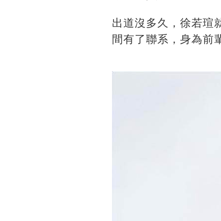
出道沒多久，徐若瑄
間有了聯系，身為前