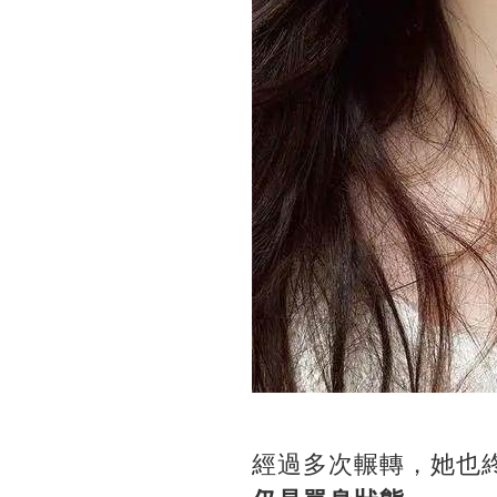
經過多次輾轉，她也