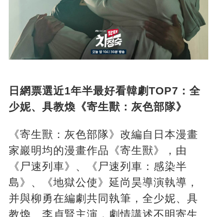
日網票選近1年半最好看韓劇TOP7：全
少妮、具教煥《寄生獸：灰色部隊》
《寄生獸：灰色部隊》改編自日本漫畫
家巖明均的漫畫作品《寄生獸》，由
《尸速列車》、《尸速列車：感染半
島》、《地獄公使》延尚昊導演執導，
并與柳勇在編劇共同執筆，全少妮、具
教煥、李貞賢主演，劇情講述不明寄生