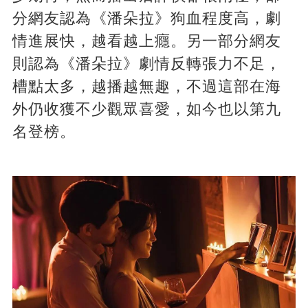
分網友認為《潘朵拉》狗血程度高，劇
情進展快，越看越上癮。另一部分網友
則認為《潘朵拉》劇情反轉張力不足，
槽點太多，越播越無趣，不過這部在海
外仍收獲不少觀眾喜愛，如今也以第九
名登榜。