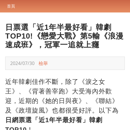
首頁
日票選「近1年半最好看」韓劇
TOP10!《戀愛大戰》第5輸《浪漫
速成班》，冠軍一追就上癮
2024/07/30
檢舉
近年韓劇佳作不斷，除了《淚之女
王》、《背著善宰跑》大受海內外歡
迎，近期的《她的日與夜》、《聯結》
及《政壇旋風》也都很受好評。以下為
日網票選「近1年半最好看」韓劇
TOP10
！