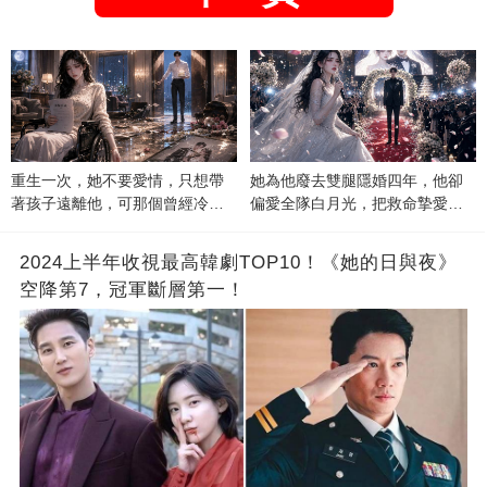
重生一次，她不要愛情，只想帶
她為他廢去雙腿隱婚四年，他卻
著孩子遠離他，可那個曾經冷漠
偏愛全隊白月光，把救命摯愛當
的男人，一次次將她逼入懷中...
成畢生負擔
2024上半年收視最高韓劇TOP10！《她的日與夜》
空降第7，冠軍斷層第一！