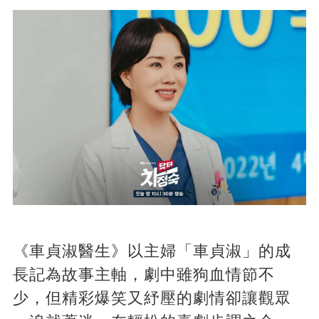
《車貞淑醫生》以主婦「車貞淑」的成
長記為故事主軸，劇中雖狗血情節不
少，但精彩爆笑又紓壓的劇情卻讓觀眾