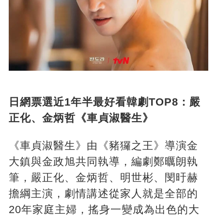
日網票選近1年半最好看韓劇TOP8：嚴
正化、金炳哲《車貞淑醫生》
《車貞淑醫生》由《豬玀之王》導演金
大鎮與金政旭共同執導，編劇鄭曞朗執
筆，嚴正化、金炳哲、明世彬、閔旴赫
擔綱主演，劇情講述從家人就是全部的
20年家庭主婦，搖身一變成為出色的大