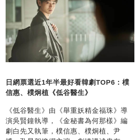
日網票選近1年半最好看韓劇TOP6：樸
信惠、樸炯植《低谷醫生》
《低谷醫生》由《舉重妖精金福珠》導
演吳賢鐘執導，《金秘書為何那樣》編
劇白先又執筆，樸信惠、樸炯植、尹