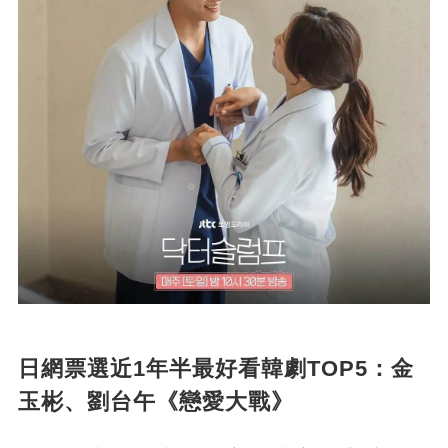
日網票選近1年半最好看韓劇TOP5：金
玉彬、劉台午《戀愛大戰》