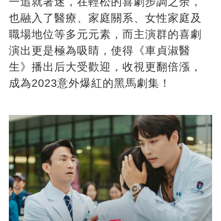
一追就著迷，在輕松的喜劇步調之余，
也融入了醫療、家庭關系、女性家庭及
職場地位等多元元素，而主演群的喜劇
演出更是極為吸睛，使得《車貞淑醫
生》播出后大受歡迎，收視更翻倍漲，
成為2023意外爆紅的黑馬劇集！