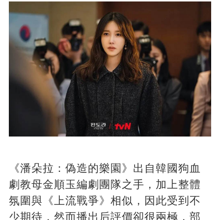
《潘朵拉：偽造的樂園》出自韓國狗血
劇教母金順玉編劇團隊之手，加上整體
氛圍與《上流戰爭》相似，因此受到不
少期待，然而播出后評價卻很兩極，部