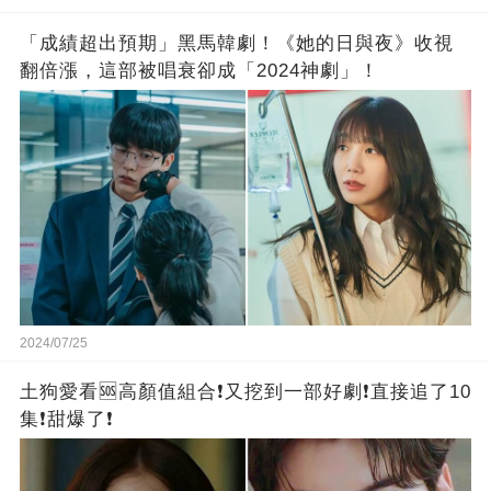
「成績超出預期」黑馬韓劇！《她的日與夜》收視
翻倍漲，這部被唱衰卻成「2024神劇」！
2024/07/25
土狗愛看🆘高顏值組合❗又挖到一部好劇❗直接追了10
集❗️甜爆了❗️