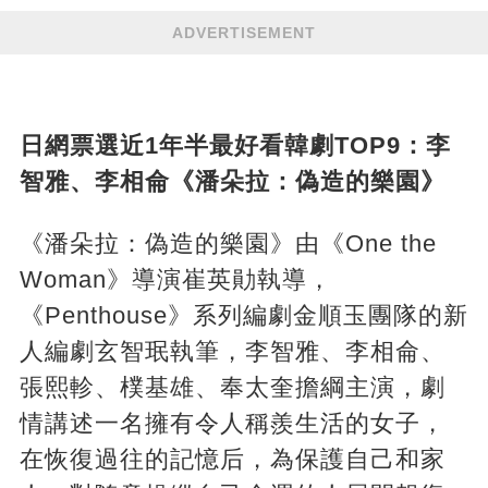
ADVERTISEMENT
日網票選近1年半最好看韓劇TOP9：李
智雅、李相侖《潘朵拉：偽造的樂園》
《潘朵拉：偽造的樂園》由《One the
Woman》導演崔英勛執導，
《Penthouse》系列編劇金順玉團隊的新
人編劇玄智珉執筆，李智雅、李相侖、
張熙軫、樸基雄、奉太奎擔綱主演，劇
情講述一名擁有令人稱羨生活的女子，
在恢復過往的記憶后，為保護自己和家