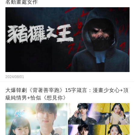
名動畫處女作
2024/08/01
大爆韓劇《背著善宰跑》15字箴言：漫畫少女心+頂
級純情男+恰似《想見你》