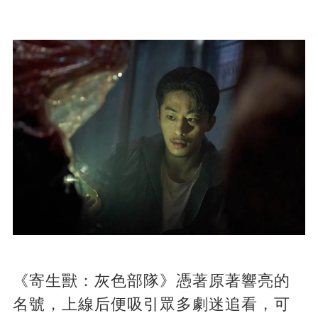
《寄生獸：灰色部隊》憑著原著響亮的
名號，上線后便吸引眾多劇迷追看，可