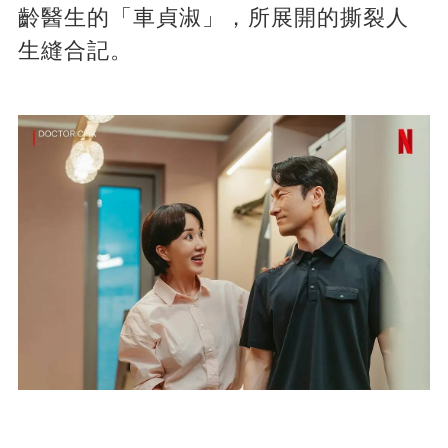
齡醫生的「車貞淑」，所展開的撕裂人
生縫合記。