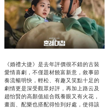
《婚禮大捷》是去年評價很不錯的古裝
愛情喜劇，不僅題材饒富新意，敘事節
奏流暢明快，輕松、有趣又笑點十足的
劇情更是深受觀眾好評，再加上路云及
趙怡賢的高顏值組合既養眼又有火花，
畫面、配樂也搭配得恰到好處，使得該