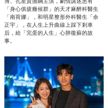
博、孔星賀擔綱主演，劇情講述患有
「身心俱疲癥候群」的天才麻醉科醫生
「南荷娜」，和明星整形外科醫生「余
正宇」，在人生上升曲線上踩下剎車
后，給「完蛋的人生」心肺復蘇的故
事。