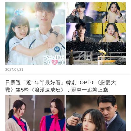
2024/07/31
日票選「近1年半最好看」韓劇TOP10!《戀愛大
戰》第5輸《浪漫速成班》，冠軍一追就上癮