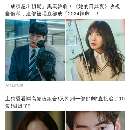
「成績超出預期」黑馬韓劇！《她的日與夜》收視
翻倍漲，這部被唱衰卻成「2024神劇」！
2024/07/25
土狗愛看🆘高顏值組合❗又挖到一部好劇❗直接追了10
集❗️甜爆了❗️