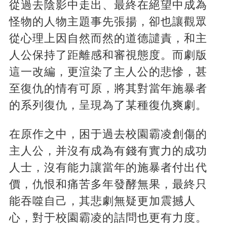
從過去陰影中走出、最終在絕望中成為
怪物的人物主題事先張揚，卻也讓觀眾
從心理上因自然而然的道德譴責，和主
人公保持了距離感和審視態度。而劇版
這一改編，更渲染了主人公的悲慘，甚
至復仇的情有可原，將其對當年施暴者
的系列復仇，呈現為了某種復仇爽劇。
在原作之中，困于過去校園霸凌創傷的
主人公，并沒有成為有錢有實力的成功
人士，沒有能力讓當年的施暴者付出代
價，仇恨和痛苦多年發酵無果，最終只
能吞噬自己，其悲劇無疑更加震撼人
心，對于校園霸凌的詰問也更有力度。