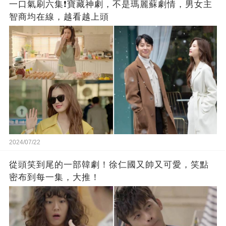
一口氣刷六集❗️寶藏神劇，不是瑪麗蘇劇情，男女主
智商均在線，越看越上頭
2024/07/22
從頭笑到尾的一部韓劇！徐仁國又帥又可愛，笑點
密布到每一集，大推！