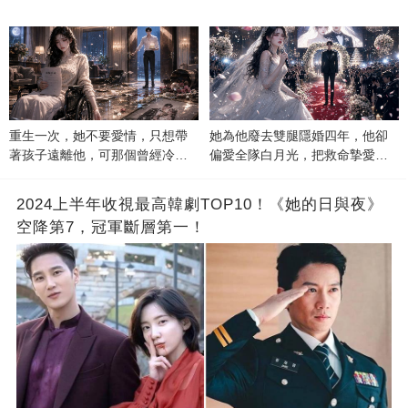
重生一次，她不要愛情，只想帶
她為他廢去雙腿隱婚四年，他卻
著孩子遠離他，可那個曾經冷漠
偏愛全隊白月光，把救命摯愛當
的男人，一次次將她逼入懷中...
成畢生負擔
2024上半年收視最高韓劇TOP10！《她的日與夜》
空降第7，冠軍斷層第一！