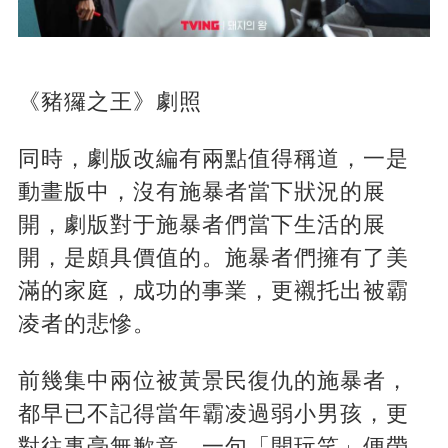
《豬玀之王》劇照
同時，劇版改編有兩點值得稱道，一是
動畫版中，沒有施暴者當下狀況的展
開，劇版對于施暴者們當下生活的展
開，是頗具價值的。施暴者們擁有了美
滿的家庭，成功的事業，更襯托出被霸
凌者的悲慘。
前幾集中兩位被黃景民復仇的施暴者，
都早已不記得當年霸凌過弱小男孩，更
對往事毫無歉意，一句「開玩笑」便帶