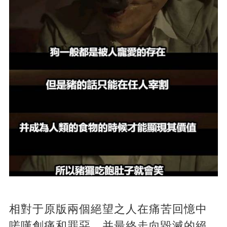
相對于原版兩個絕望之人在痛苦回憶中
嗟嘆創痛和罪惡，并最終走向毀滅的絕