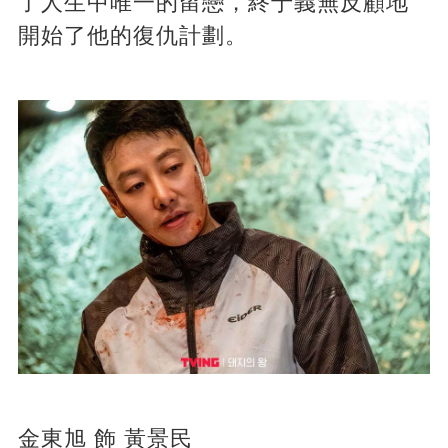
了人生中唯一的留戀，終于義無反顧地
開始了他的復仇計劃。
金東旭 飾 黃景民