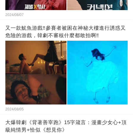
2024/08/07
又一款魷魚游戲‼️參賽者被困在神秘大樓進行誘惑又
危險的游戲，韓劇不審核什麼都敢拍啊‼️
2024/08/05
大爆韓劇《背著善宰跑》15字箴言：漫畫少女心+頂
級純情男+恰似《想見你》