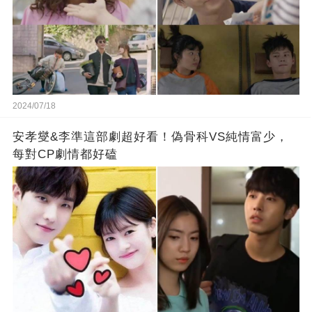
2024/07/18
安孝燮&李準這部劇超好看！偽骨科VS純情富少，
每對CP劇情都好磕