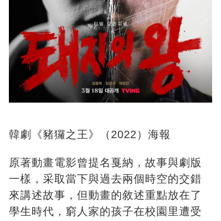
韓劇《豬玀之王》（2022）海報
原著動畫電影曾提名戛納，故事與劇版
一樣，采取當下與過去兩個時空的交錯
來講述故事，但動畫的敘述重點放在了
學生時代，窮人家的孩子在校園里遭受