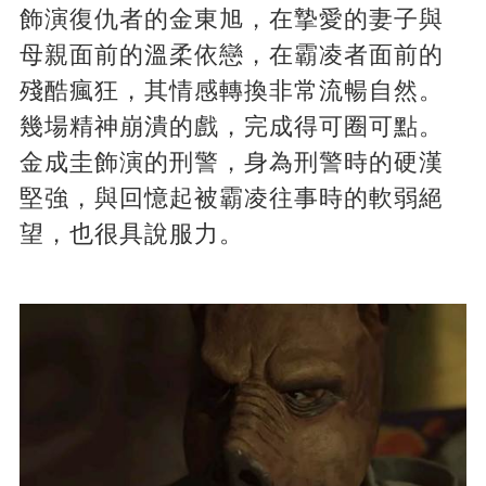
飾演復仇者的金東旭，在摯愛的妻子與
母親面前的溫柔依戀，在霸凌者面前的
殘酷瘋狂，其情感轉換非常流暢自然。
幾場精神崩潰的戲，完成得可圈可點。
金成圭飾演的刑警，身為刑警時的硬漢
堅強，與回憶起被霸凌往事時的軟弱絕
望，也很具說服力。