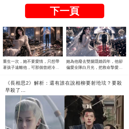
下一頁
重生一次，她不要愛情，只想帶
她為他廢去雙腿隱婚四年，他卻
著孩子遠離他，可那個曾經冷漠
偏愛全隊白月光，把救命摯愛當
的男人，一次次將她逼入懷中...
成畢生負擔
《長相思2》解析：還有誰在說相柳要射玱玹？要殺
早殺了…