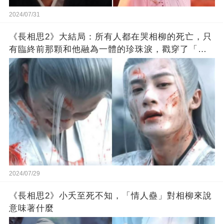
2024/07/31
《長相思2》大結局：所有人都在哭相柳的死亡，只
有臨終前那顆和他融為一體的珍珠淚，戳穿了「相
思」的真相
2024/07/29
《長相思2》小夭至死不知，「情人蠱」對相柳來說
意味著什麼