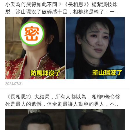
小夭為何哭得如此不同？《長相思2》楊紫演技炸
裂，涂山璟沒了破碎感十足，相柳終是輸了：一切
終成空
2024/07/31
《長相思2》大結局，所有人都以為，相柳9條命慘
死是最大的遺憾，但全劇最讓人動容的男人，不是
相柳、也不是豐隆，而是被所有人鄙棄的他