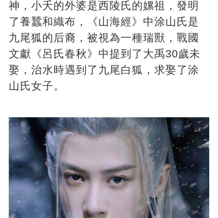
神，小夭的外婆是西陵氏的嫘祖，發明
了養蠶和織布，《山海經》中涂山氏是
九尾狐的后裔，被視為一種瑞獸，戰國
文獻《呂氏春秋》中提到了大禹30歲未
娶，治水時遇到了九尾白狐，求娶了涂
山氏女子。