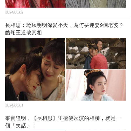
2024/08/02
長相思：玱玹明明深愛小夭，為何要連娶9個老婆？
皓翎王道破真相
2024/08/01
事實證明，【長相思】里檀健次演的相柳，就是一
個「笑話」！