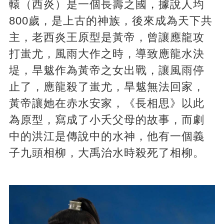
轅（西炎）是一個長壽之國，據說人均
800歲，是上古的神族，後來成為天下共
主，老西炎王原型是黃帝，曾讓應龍攻
打蚩尤，風雨大作之時，導致應龍水決
堤，旱魃作為黃帝之女出戰，讓風雨停
止了，應龍殺了蚩尤，旱魃無法回家，
黃帝讓她在赤水安家，《長相思》以此
為原型，寫成了小夭父母的故事，而劇
中的洪江是傳說中的水神，他有一個義
子九頭相柳，大禹治水時殺死了相柳。