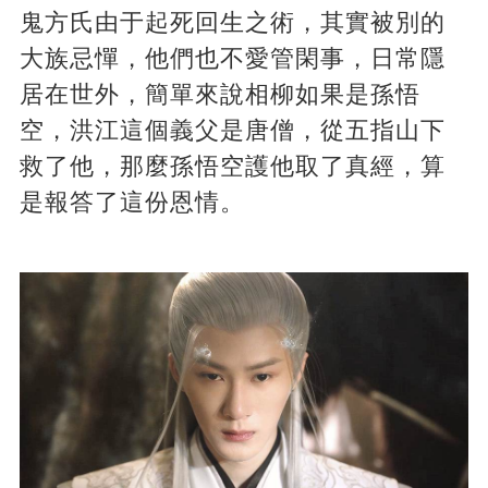
鬼方氏由于起死回生之術，其實被別的
大族忌憚，他們也不愛管閑事，日常隱
居在世外，簡單來說相柳如果是孫悟
空，洪江這個義父是唐僧，從五指山下
救了他，那麼孫悟空護他取了真經，算
是報答了這份恩情。