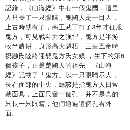
記錄，《山海經》中有一個鬼國，這里
人只長了一只眼睛，鬼國人是一目人，
上古時就有了，商王武丁打了3年才征服
鬼方，可見戰斗力之強悍，鬼方是半游
牧半農耕，身形高大魁梧，三皇五帝時
祝融氏陸終迎娶鬼方氏女嬇 ，生下的第6
個孩子，正是楚國人的祖先。《山海
經》記載了「鬼方」以一只眼睛示人，
長在面部的中央，應該是指鬼方人日常
戴面具，上面只留一個孔，并不是真的
只長一只眼睛，他們通過這個孔看外
面。