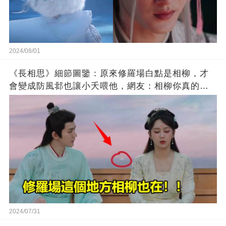
2024/08/01
《長相思》細節圖鑒：原來修羅場白點是相柳，才
會變成防風邶也讓小夭喂他，網友：相柳你真的超
愛
2024/07/31