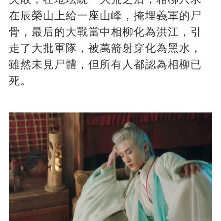
在辰榮山上給一座山峰，掩埋義軍的尸
骨，最后的大戰當中相柳化為洪江，引
走了大批軍隊，被萬箭射穿化為黑水，
雖然未見尸體，但所有人都認為相柳已
死。