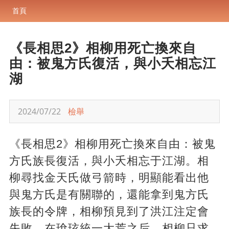
首頁
《長相思2》相柳用死亡換來自
由：被鬼方氏復活，與小夭相忘江
湖
2024/07/22
檢舉
《長相思2》相柳用死亡換來自由：被鬼
方氏族長復活，與小夭相忘于江湖。相
柳尋找金天氏做弓箭時，明顯能看出他
與鬼方氏是有關聯的，還能拿到鬼方氏
族長的令牌，相柳預見到了洪江注定會
失敗，在玱玹統一大荒之后，相柳只求