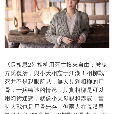
《長相思2》相柳用死亡換來自由：被鬼
方氏復活，與小夭相忘于江湖！相柳戰
死并不是親眼所見，無人見到相柳的尸
骨，士兵轉述的情況，其實相柳是可以
用幻術迷惑，就像小天母親和赤宸，當
時大戰也是尸骨無存，但兩人在荒漠里