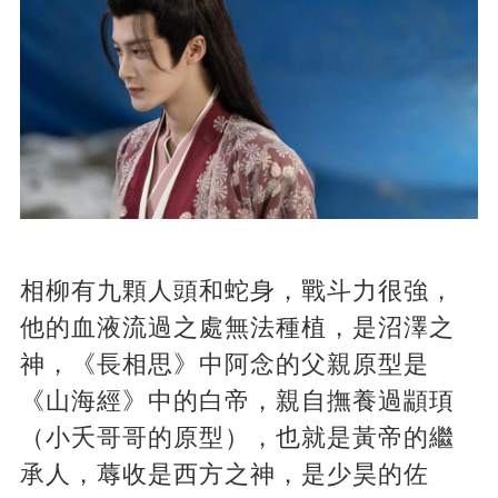
相柳有九顆人頭和蛇身，戰斗力很強，
他的血液流過之處無法種植，是沼澤之
神，《長相思》中阿念的父親原型是
《山海經》中的白帝，親自撫養過顓頊
（小夭哥哥的原型），也就是黃帝的繼
承人，蓐收是西方之神，是少昊的佐