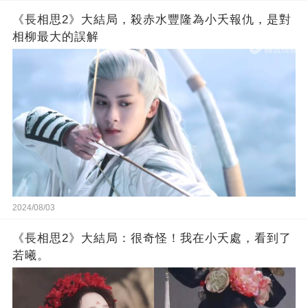
《長相思2》大結局，殺赤水豐隆為小夭報仇，是對
相柳最大的誤解
2024/08/03
《長相思2》大結局：很奇怪！我在小夭處，看到了
若曦。