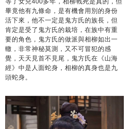
等了女兒400多年，相柳戰死是真的，但
畢竟他有九條命，是有機會用別的身份
活下來，他不一定是鬼方氏的族長，但
肯定是受了鬼方氏的栽培，在族中有重
要的角色，鬼方氏的做派與相柳如出一
轍，非常神秘莫測，又不可冒犯的感
覺，天天見首不見尾，鬼方氏在《山海
經》中是人面蛇身，相柳的真身也是九
頭蛇身。