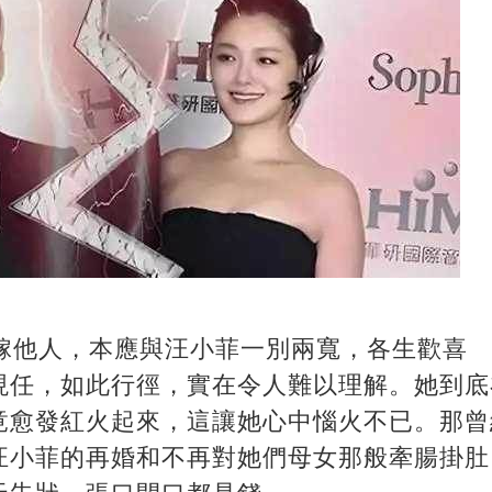
他人，本應與汪小菲一別兩寬，各生歡喜
現任，如此行徑，實在令人難以理解。她到底
竟愈發紅火起來，這讓她心中惱火不已。那曾
汪小菲的再婚和不再對她們母女那般牽腸掛肚