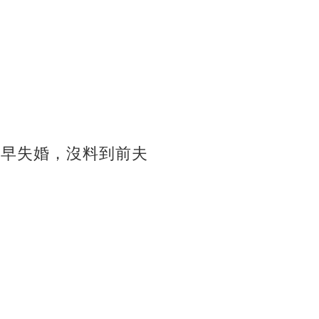
早失婚，沒料到前夫