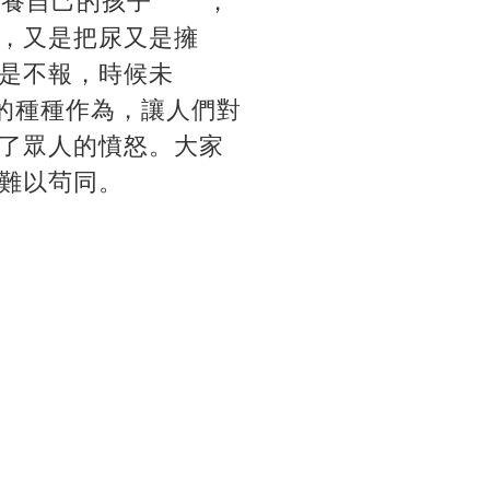
培養自己的孩子 ，
，又是把尿又是擁
是不報，時候未
的種種作為，讓人們對
了眾人的憤怒。大家
難以茍同。