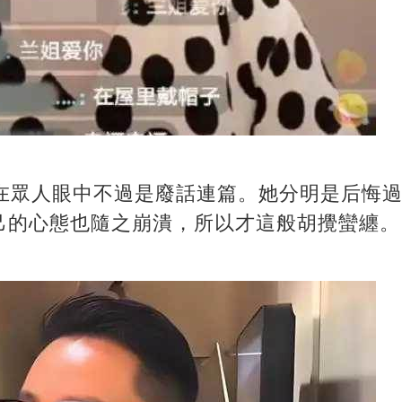
人眼中不過是廢話連篇。她分明是后悔過
己的心態也隨之崩潰，所以才這般胡攪蠻纏。