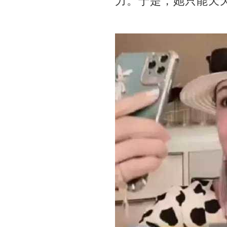
力。于是，她只能天