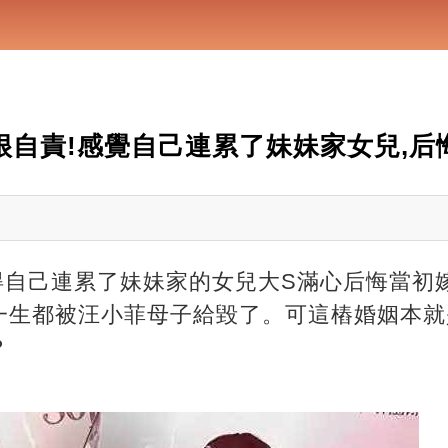
很自責!感覺自己連累了妹妹家女兒,后
自己連累了妹妹家的女兒大S滿心后悔當初
一生都被汪小菲母子給毀了。可這樁婚姻本就
？