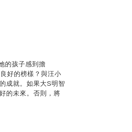
她的孩子感到擔
良好的榜樣？與汪小
的成就。如果大S明智
好的未來。否則，將