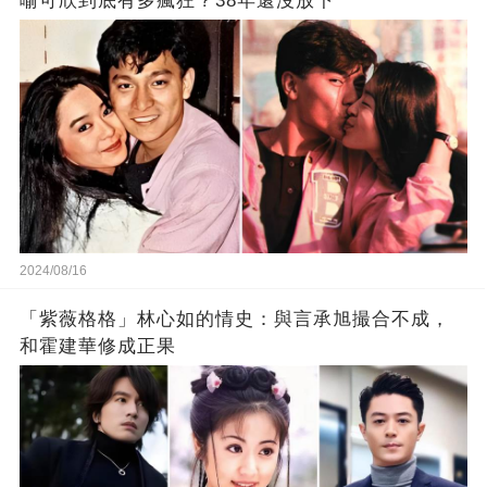
喻可欣到底有多瘋狂？38年還沒放下
2024/08/16
「紫薇格格」林心如的情史：與言承旭撮合不成，
和霍建華修成正果