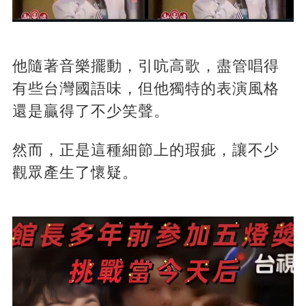
他隨著音樂擺動，引吭高歌，盡管唱得
有些台灣國語味，但他獨特的表演風格
還是贏得了不少笑聲。
然而，正是這種細節上的瑕疵，讓不少
觀眾產生了懷疑。