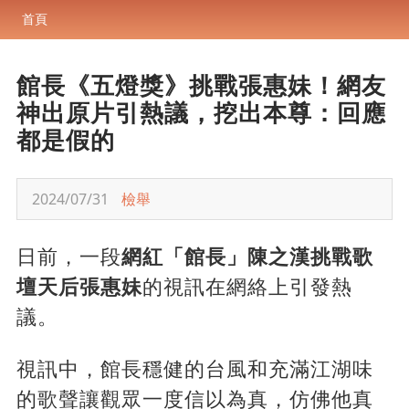
首頁
館長《五燈獎》挑戰張惠妹！網友
神出原片引熱議，挖出本尊：回應
都是假的
2024/07/31
檢舉
日前，一段
網紅「館長」陳之漢挑戰歌
壇天后張惠妹
的視訊在網絡上引發熱
議。
視訊中，館長穩健的台風和充滿江湖味
的歌聲讓觀眾一度信以為真，仿佛他真