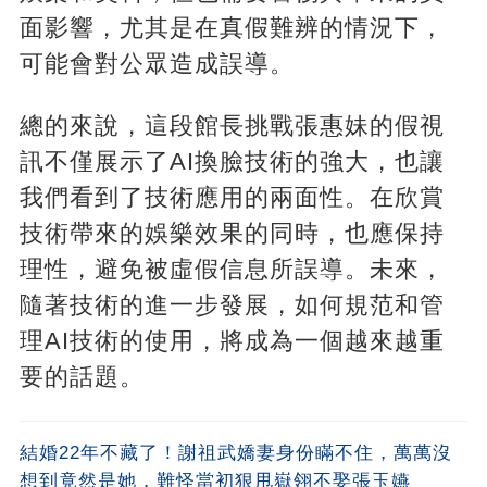
面影響，尤其是在真假難辨的情況下，
可能會對公眾造成誤導。
總的來說，這段館長挑戰張惠妹的假視
訊不僅展示了AI換臉技術的強大，也讓
我們看到了技術應用的兩面性。在欣賞
技術帶來的娛樂效果的同時，也應保持
理性，避免被虛假信息所誤導。未來，
隨著技術的進一步發展，如何規范和管
理AI技術的使用，將成為一個越來越重
要的話題。
結婚22年不藏了！謝祖武嬌妻身份瞞不住，萬萬沒
想到竟然是她，難怪當初狠甩嶽翎不娶張玉嬿