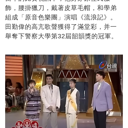
飾，腰掛獵刀，戴著皮草毛帽，和學弟
組成「原音色樂團」演唱《流浪記》。
田勤偉的高亢歌聲獲得了滿堂彩，并一
舉奪下警察大學第32屆韶韻獎的冠軍。