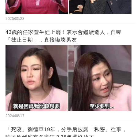
2025/05/28
43歲的任家萱生娃上癮！表示會繼續造人，自曝
「截止日期」，直接嚇壞男友
2024/08/17
「死咬」劉德華19年，分手后披露「私密」往事，