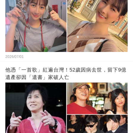
2026/07/01
他憑「一首歌」紅遍台灣！52歲因病去世，留下9億
遺產卻因「遺書」家破人亡