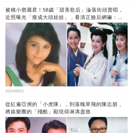
被稱小鄧麗君！58歲「甜美歌后」淪落街頭賣唱，
近照曝光「瘦成大頭娃娃」，看清正臉后網嚇：根
本不敢認
2024/08/15
從紅遍亞洲的「小虎隊」，到落魄單飛的陳志朋，
將娛樂圈的「殘酷」顯現得淋漓盡致