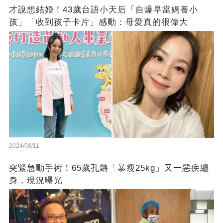
才說想結婚！43歲台語小天后「自爆早當媽養小
孩」「收到孩子卡片」感動：母愛真的很偉大
2024/08/11
突緊急動手術！65歲孔鏘「暴瘦25kg」又一惡疾纏
身，現況曝光