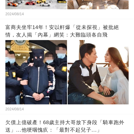
2024/08/14
富商夫坐牢14年！安以軒爆「從未探視」被批絕
情，友人揭「內幕」網笑：大難臨頭各自飛
2024/08/14
欠債上億破產！68歲主持大哥放下身段「騎車跑外
送」...他哽咽愧疚：「最對不起兒子...」