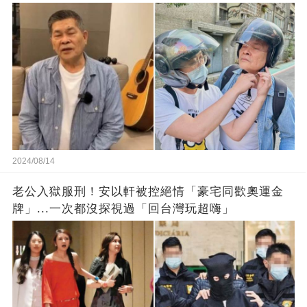
2024/08/14
老公入獄服刑！安以軒被控絕情「豪宅同歡奧運金
牌」...一次都沒探視過「回台灣玩超嗨」