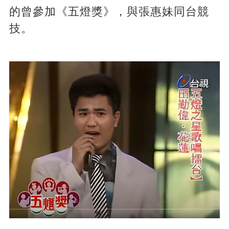
的曾參加《五燈獎》，與張惠妹同台競
技。