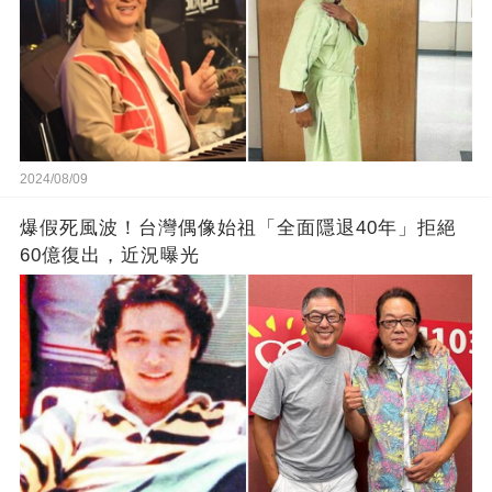
2024/08/09
爆假死風波！台灣偶像始祖「全面隱退40年」拒絕
60億復出，近況曝光