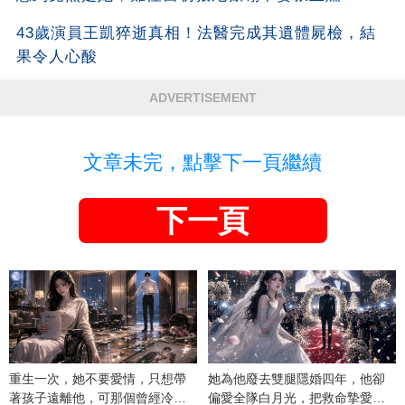
43歲演員王凱猝逝真相！法醫完成其遺體屍檢，結
果令人心酸
ADVERTISEMENT
文章未完，點擊下一頁繼續
下一頁
重生一次，她不要愛情，只想帶
她為他廢去雙腿隱婚四年，他卻
著孩子遠離他，可那個曾經冷漠
偏愛全隊白月光，把救命摯愛當