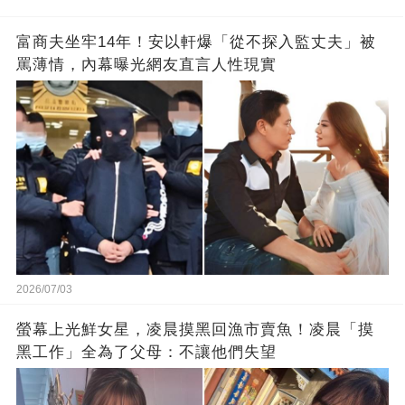
的男人，一次次將她逼入懷中...
成畢生負擔
富商夫坐牢14年！安以軒爆「從不探入監丈夫」被
罵薄情，內幕曝光網友直言人性現實
2026/07/03
螢幕上光鮮女星，凌晨摸黑回漁市賣魚！凌晨「摸
黑工作」全為了父母：不讓他們失望