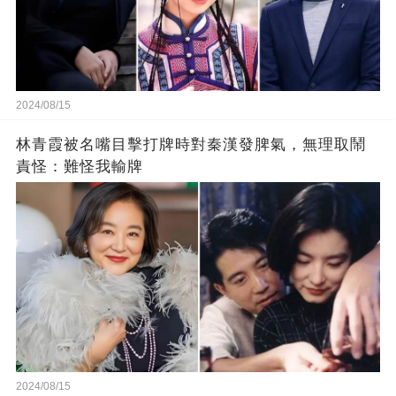
2024/08/15
林青霞被名嘴目擊打牌時對秦漢發脾氣，無理取鬧
責怪：難怪我輸牌
2024/08/15