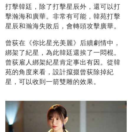
打擊韓廷，除了打擊星辰外，還可以打
擊瀚海和廣華。非常有可能，韓苑打擊
星辰和瀚海失敗后，會轉頭攻擊廣華。
曾荻在《你比星光美麗》后續劇情中，
綁架了紀星，為此韓廷還挨了一悶棍。
曾荻雇人綁架紀星肯定事出有因。從韓
苑的角度來看，設計攛掇曾荻除掉紀
星，可以收到一箭雙雕的效果。