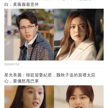
白，黃薇薇最意外
2024/07/19
星光美麗：韓廷迎娶紀星，魏秋子送的賀禮太惡
心，栗儷怒甩巴掌