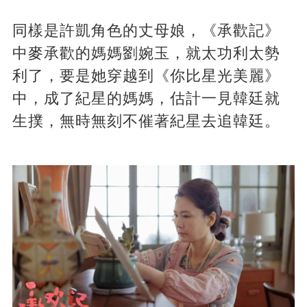
同樣是許凱角色的丈母娘，《承歡記》
中麥承歡的媽媽劉婉玉，就太功利太勢
利了，要是她穿越到《你比星光美麗》
中，成了紀星的媽媽，估計一見韓廷就
生撲，無時無刻不催著紀星去追韓廷。