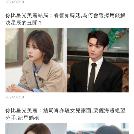
2024/07/18
你比星光美麗結局：睿智如韓廷,為何會選擇用錢解
決星辰的丑聞？
2024/07/18
你比星光美麗：結局肖亦驍女兒露面,栗儷海邊絕望
分手,紀星躺槍