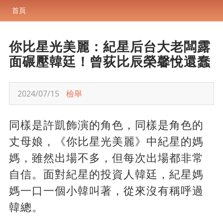
首頁
你比星光美麗：紀星后台大老闆露
面碾壓韓廷！曾荻比辰榮馨悅還蠢
2024/07/15
檢舉
同樣是許凱飾演的角色，同樣是角色的
丈母娘，《你比星光美麗》中紀星的媽
媽，雖然出場不多，但每次出場都非常
自信。面對紀星的投資人韓廷，紀星媽
媽一口一個小韓叫著，從來沒有稱呼過
韓總。