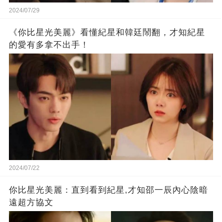
2024/07/29
《你比星光美麗》看懂紀星和韓廷鬧翻，才知紀星
的愛有多拿不出手！
2024/07/22
你比星光美麗：直到看到紀星,才知邵一辰內心陰暗
遠超方協文