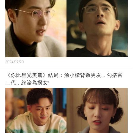
2024/07/20
《你比星光美麗》結局：涂小檬背叛男友，勾搭富
二代，終淪為撈女!