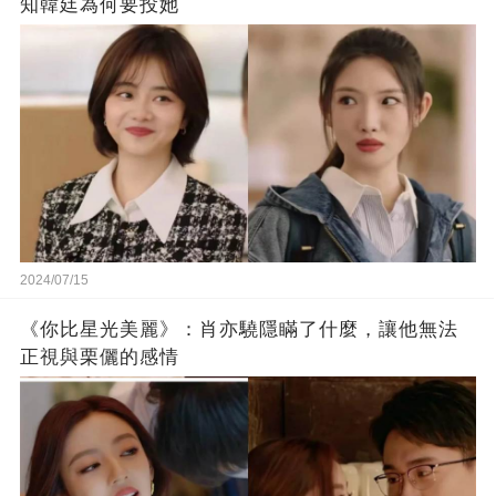
知韓廷為何要投她
2024/07/15
《你比星光美麗》：肖亦驍隱瞞了什麼，讓他無法
正視與栗儷的感情