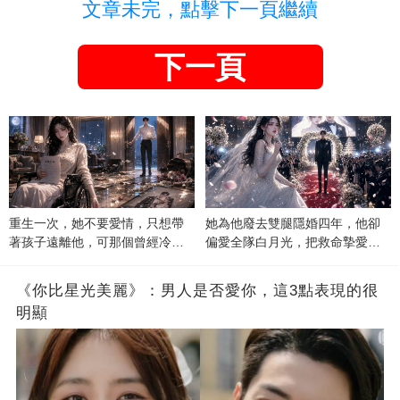
文章未完，點擊下一頁繼續
下一頁
重生一次，她不要愛情，只想帶
她為他廢去雙腿隱婚四年，他卻
著孩子遠離他，可那個曾經冷漠
偏愛全隊白月光，把救命摯愛當
的男人，一次次將她逼入懷中...
成畢生負擔
《你比星光美麗》：男人是否愛你，這3點表現的很
明顯