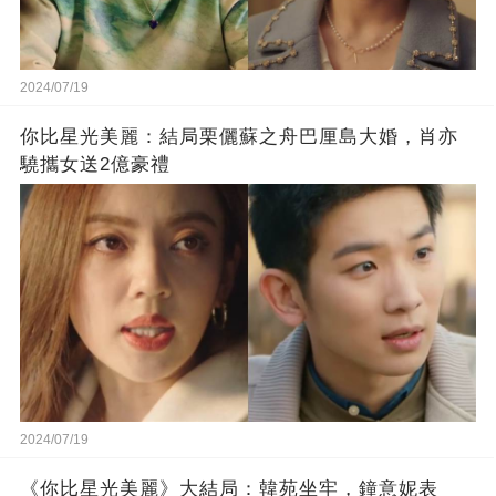
2024/07/19
你比星光美麗：結局栗儷蘇之舟巴厘島大婚，肖亦
驍攜女送2億豪禮
2024/07/19
《你比星光美麗》大結局：韓苑坐牢，鐘意妮表