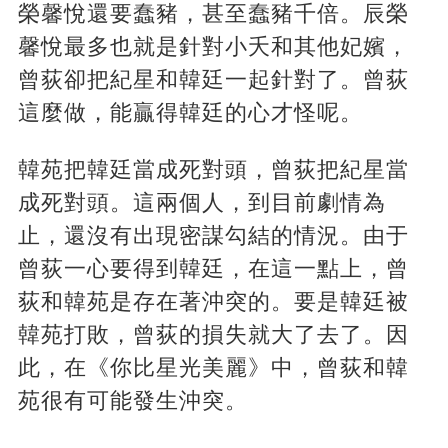
榮馨悅還要蠢豬，甚至蠢豬千倍。辰榮
馨悅最多也就是針對小夭和其他妃嬪，
曾荻卻把紀星和韓廷一起針對了。曾荻
這麼做，能贏得韓廷的心才怪呢。
韓苑把韓廷當成死對頭，曾荻把紀星當
成死對頭。這兩個人，到目前劇情為
止，還沒有出現密謀勾結的情況。由于
曾荻一心要得到韓廷，在這一點上，曾
荻和韓苑是存在著沖突的。要是韓廷被
韓苑打敗，曾荻的損失就大了去了。因
此，在《你比星光美麗》中，曾荻和韓
苑很有可能發生沖突。