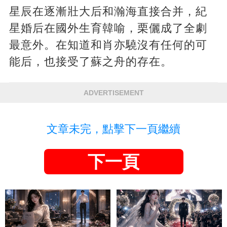
星辰在逐漸壯大后和瀚海直接合并，紀
星婚后在國外生育韓喻，栗儷成了全劇
最意外。在知道和肖亦驍沒有任何的可
能后，也接受了蘇之舟的存在。
ADVERTISEMENT
文章未完，點擊下一頁繼續
下一頁