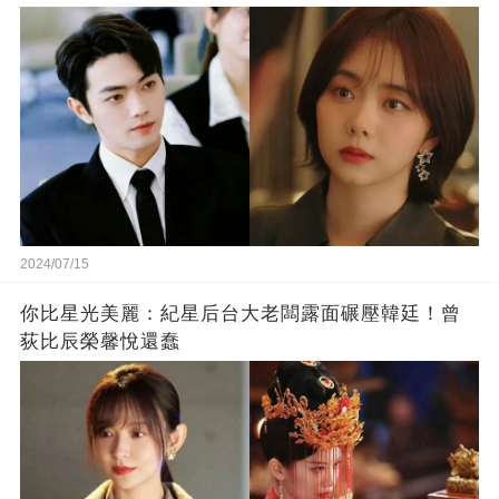
2024/07/15
你比星光美麗：紀星后台大老闆露面碾壓韓廷！曾
荻比辰榮馨悅還蠢