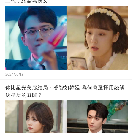
二代，終淪為撈女
2024/07/18
你比星光美麗結局：睿智如韓廷,為何會選擇用錢解
決星辰的丑聞？