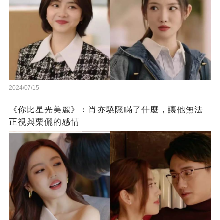
2024/07/15
《你比星光美麗》：肖亦驍隱瞞了什麼，讓他無法
正視與栗儷的感情