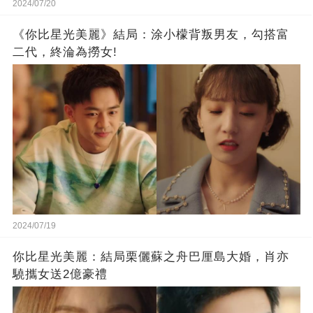
2024/07/20
《你比星光美麗》結局：涂小檬背叛男友，勾搭富
二代，終淪為撈女!
2024/07/19
你比星光美麗：結局栗儷蘇之舟巴厘島大婚，肖亦
驍攜女送2億豪禮