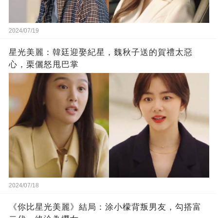
2024/07/19
星光美麗：韓廷迎娶紀星，魏秋子送的賀禮太惡
心，栗儷怒甩巴掌
2024/07/18
《你比星光美麗》結局：涂小檬背叛男友，勾搭富