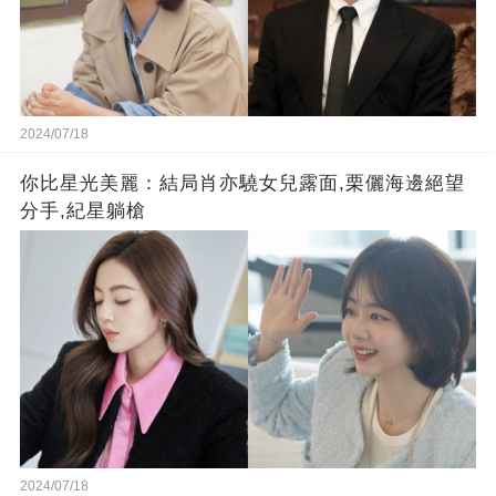
2024/07/18
你比星光美麗：結局肖亦驍女兒露面,栗儷海邊絕望
分手,紀星躺槍
2024/07/18