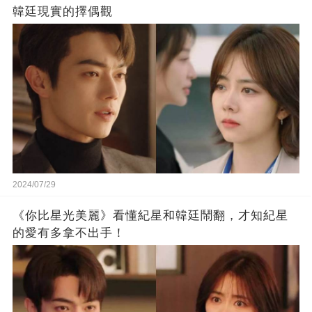
韓廷現實的擇偶觀
2024/07/29
《你比星光美麗》看懂紀星和韓廷鬧翻，才知紀星
的愛有多拿不出手！