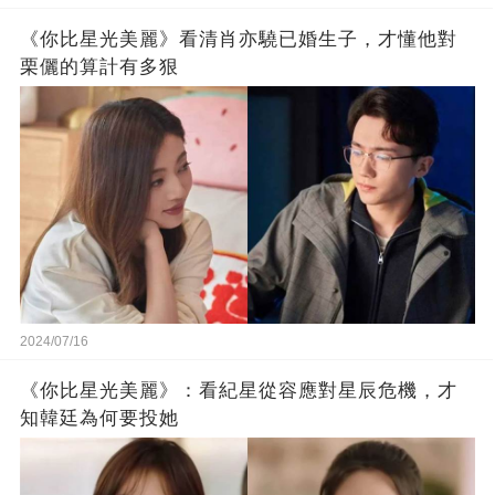
《你比星光美麗》看清肖亦驍已婚生子，才懂他對
栗儷的算計有多狠
2024/07/16
《你比星光美麗》：看紀星從容應對星辰危機，才
知韓廷為何要投她