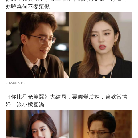
亦驍為何不娶栗儷
2024/07/15
《你比星光美麗》大結局，栗儷變后媽，曾狄當情
婦，涂小檬圓滿