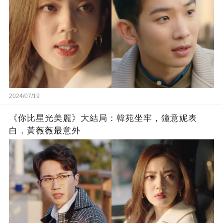
2024/07/19
《你比星光美麗》大結局：韓苑坐牢，鐘意妮表
白，黃薇薇最意外