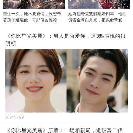
重生一次，她不要愛情，只想帶
她為他廢去雙腿隱婚四年，他卻
著孩子遠離他，可那個曾經冷漠
偏愛全隊白月光，把救命摯愛當
的男人，一次次將她逼入懷中...
成畢生負擔
《你比星光美麗》：男人是否愛你，這3點表現的很
明顯
2024/07/29
《你比星光美麗》原著：一場相親局，道破富二代